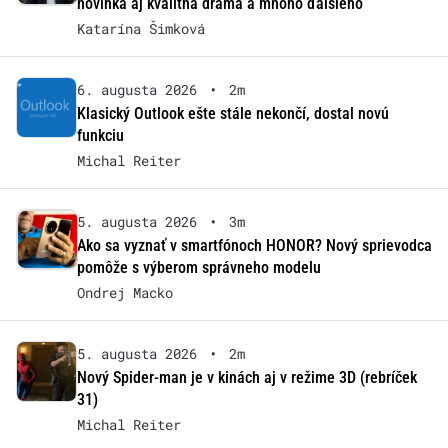
novinka aj kvalitná dráma a mnoho ďalšieho
Katarína Šimková
6. augusta 2026
•
2m
Klasický Outlook ešte stále nekončí, dostal novú
funkciu
Michal Reiter
5. augusta 2026
•
3m
Ako sa vyznať v smartfónoch HONOR? Nový sprievodca
pomôže s výberom správneho modelu
Ondrej Macko
5. augusta 2026
•
2m
Nový Spider-man je v kinách aj v režime 3D (rebríček
31)
Michal Reiter