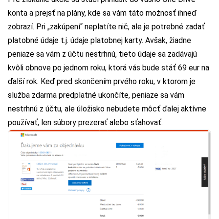
konta a prejsť na plány, kde sa vám táto možnosť ihneď
zobrazí. Pri „zakúpení“ neplatíte nič, ale je potrebné zadať
platobné údaje t.j. údaje platobnej karty. Avšak, žiadne
peniaze sa vám z účtu nestrhnú, tieto údaje sa zadávajú
kvôli obnove po jednom roku, ktorá vás bude stáť 69 eur na
ďalší rok. Keď pred skončením prvého roku, v ktorom je
služba zdarma predplatné ukončíte, peniaze sa vám
nestrhnú z účtu, ale úložisko nebudete môcť ďalej aktívne
používať, len súbory prezerať alebo sťahovať.