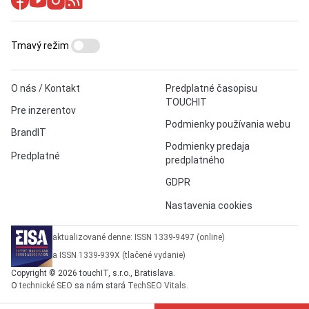
Tmavý režim
O nás / Kontakt
Predplatné časopisu
TOUCHIT
Pre inzerentov
Podmienky používania webu
BrandIT
Podmienky predaja
Predplatné
predplatného
GDPR
Nastavenia cookies
aktualizované denne: ISSN 1339-9497 (online)
a ISSN 1339-939X (tlačené vydanie)
Copyright © 2026 touchIT, s.r.o., Bratislava.
O
technické SEO
sa nám stará
TechSEO Vitals
.