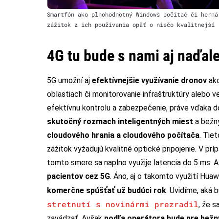
Smartfón ako plnohodnotný Windows počítač či herná
zážitok z ich používania opäť o niečo kvalitnejší
4G tu bude s nami aj naďale
5G umožní aj
efektívnejšie využívanie dronov
ako
oblastiach či monitorovanie infraštruktúry alebo v
efektívnu kontrolu a zabezpečenie, práve vďaka do
skutočný rozmach inteligentných miest
a bežn
cloudového hrania a cloudového počítača
. Tie
zážitok vyžadujú kvalitné optické pripojenie. V pr
tomto smere sa naplno využije latencia do 5 ms. A 
pacientov cez 5G
. Áno, aj o takomto využití Hua
komerčne spúšťať už budúci rok
. Uvidíme, aká 
stretnutí s novinármi prezradil
, že 
zavádzať. Avšak
podľa operátora bude pre bežn