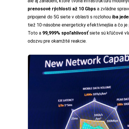
ale aj zariadení, ktoré tvoria infraštruktúru mobil
prenosové rýchlosti až 10 Gbps
a zvládne spra
pripojené do 5G siete v oblasti s rozlohou
iba jede
tiež 10-násobne energeticky efektívnejšia a čo je
Toto a
99,999% spoľahlivosť
siete sú kľúčové vl
odozvu pre okamžité reakcie.