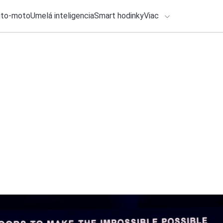
uto-moto
Umelá inteligencia
Smart hodinky
Viac
HLO BY VÁS ZAUJÍMAŤ
lačové správy
31. júla 2026
•
2m
Séria REDMI Note 
ADÁVANIA
smartfónov
Zadajte frázu pre vyhľadanie
Katarína Šimková