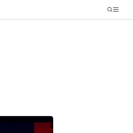
Nájsť
17: Unikla takmer kompletná výbava