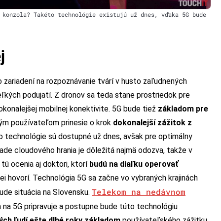
 konzola? Takéto technológie existujú už dnes, vďaka 5G bude
j
 zariadení na rozpoznávanie tvárí v husto zaľudnených
eľkých podujatí. Z dronov sa teda stane prostriedok pre
konalejšej mobilnej konektivite. 5G bude tiež
základom pre
ým používateľom prinesie o krok
dokonalejší zážitok z
to technológie sú dostupné už dnes, avšak pre optimálny
ípade cloudového hrania je dôležitá najmä odozva, takže v
tú ocenia aj doktori, ktorí
budú na diaľku operovať
wei hovorí. Technológia 5G sa začne vo vybraných krajinách
Telekom na nedávnom
bude situácia na Slovensku.
sa na 5G pripravuje a postupne bude túto technológiu
ých ľudí ešte dlhé roky základom
používateľského zážitku