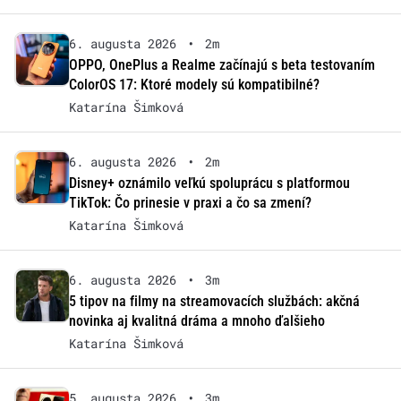
6. augusta 2026
•
2m
OPPO, OnePlus a Realme začínajú s beta testovaním
ColorOS 17: Ktoré modely sú kompatibilné?
Katarína Šimková
6. augusta 2026
•
2m
Disney+ oznámilo veľkú spoluprácu s platformou
TikTok: Čo prinesie v praxi a čo sa zmení?
Katarína Šimková
6. augusta 2026
•
3m
5 tipov na filmy na streamovacích službách: akčná
novinka aj kvalitná dráma a mnoho ďalšieho
Katarína Šimková
5. augusta 2026
•
3m