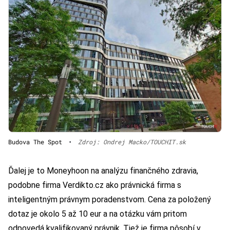
Budova The Spot
•
Zdroj: Ondrej Macko/TOUCHIT.sk
Ďalej je to Moneyhoon na analýzu finančného zdravia,
podobne firma Verdikto.cz ako právnická firma s
inteligentným právnym poradenstvom. Cena za položený
dotaz je okolo 5 až 10 eur a na otázku vám pritom
odpovedá kvalifikovaný právnik. Tiež je firma pôsobí v