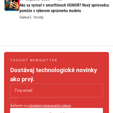
Ako sa vyznať v smartfónoch HONOR? Nový sprievodca
pomôže s výberom správneho modelu
Samuel Hindy
TOUCHIT NEWSLETTER
Dostávaj technologické novinky
ako prvý.
Súhlasím so
zásadami spracovaním údajov
.