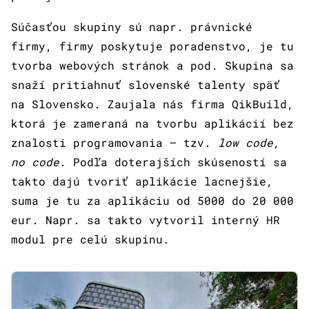
Súčasťou skupiny sú napr. právnické
firmy, firmy poskytuje poradenstvo, je tu
tvorba webových stránok a pod. Skupina sa
snaží pritiahnuť slovenské talenty späť
na Slovensko. Zaujala nás firma QikBuild,
ktorá je zameraná na tvorbu aplikácií bez
znalosti programovania – tzv.
low code,
no code
. Podľa doterajších skúseností sa
takto dajú tvoriť aplikácie lacnejšie,
suma je tu za aplikáciu od 5000 do 20 000
eur. Napr. sa takto vytvoril interný HR
modul pre celú skupinu.