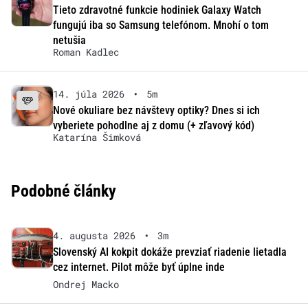
Tieto zdravotné funkcie hodiniek Galaxy Watch
fungujú iba so Samsung telefónom. Mnohí o tom
netušia
Roman Kadlec
14. júla 2026
•
5m
Nové okuliare bez návštevy optiky? Dnes si ich
vyberiete pohodlne aj z domu (+ zľavový kód)
Katarína Šimková
Podobné články
4. augusta 2026
•
3m
Slovenský AI kokpit dokáže prevziať riadenie lietadla
cez internet. Pilot môže byť úplne inde
Ondrej Macko