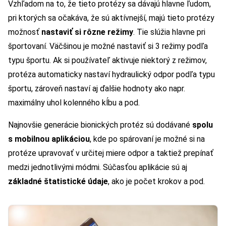
Vzhľadom na to, že tieto protézy sa dávajú hlavne ľudom,
pri ktorých sa očakáva, že sú aktívnejší, majú tieto protézy
možnosť
nastaviť si rôzne režimy
. Tie slúžia hlavne pri
športovaní. Väčšinou je možné nastaviť si 3 režimy podľa
typu športu. Ak si používateľ aktivuje niektorý z režimov,
protéza automaticky nastaví hydraulický odpor podľa typu
športu, zároveň nastaví aj ďalšie hodnoty ako napr.
maximálny uhol kolenného kĺbu a pod.
Najnovšie generácie bionických protéz sú dodávané
spolu
s mobilnou aplikáciou
, kde po spárovaní je možné si na
protéze upravovať v určitej miere odpor a taktiež prepínať
medzi jednotlivými módmi. Súčasťou aplikácie sú aj
základné štatistické údaje
, ako je počet krokov a pod.