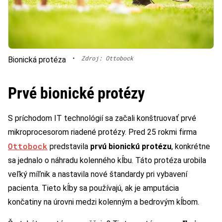
•
Zdroj: Ottobock
Bionická protéza
Prvé bionické protézy
S príchodom IT technológií sa začali konštruovať prvé
mikroprocesorom riadené protézy. Pred 25 rokmi firma
Ottobock
predstavila
prvú bionickú protézu
, konkrétne
sa jednalo o náhradu kolenného kĺbu. Táto protéza urobila
veľký míľnik a nastavila nové štandardy pri vybavení
pacienta. Tieto kĺby sa používajú, ak je amputácia
končatiny na úrovni medzi kolenným a bedrovým kĺbom.