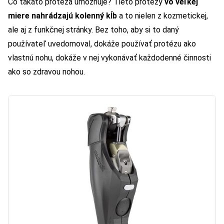
Čo takáto protéza umožňuje? Tieto protézy
vo veľkej
miere nahrádzajú kolenný kĺb
a to nielen z kozmetickej,
ale aj z funkčnej stránky. Bez toho, aby si to daný
používateľ uvedomoval, dokáže používať protézu ako
vlastnú nohu, dokáže v nej vykonávať každodenné činnosti
ako so zdravou nohou.