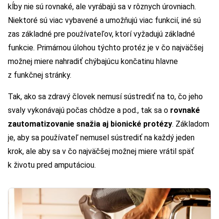
kĺby nie sú rovnaké, ale vyrábajú sa v rôznych úrovniach.
Niektoré sú viac vybavené a umožňujú viac funkcií, iné sú
zas základné pre používateľov, ktorí vyžadujú základné
funkcie. Primárnou úlohou týchto protéz je v čo najväčšej
možnej miere nahradiť chýbajúcu končatinu hlavne
z funkčnej stránky.
Tak, ako sa zdravý človek nemusí sústrediť na to, čo jeho
svaly vykonávajú počas chôdze a pod., tak sa o
rovnaké
zautomatizovanie snažia aj bionické protézy
. Základom
je, aby sa používateľ nemusel sústrediť na každý jeden
krok, ale aby sa v čo najväčšej možnej miere vrátil späť
k životu pred amputáciou.