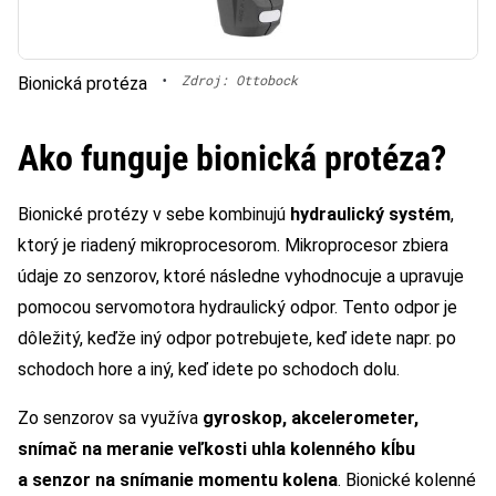
•
Zdroj: Ottobock
Bionická protéza
Ako funguje bionická protéza?
Bionické protézy v sebe kombinujú
hydraulický systém
,
ktorý je riadený mikroprocesorom. Mikroprocesor zbiera
údaje zo senzorov, ktoré následne vyhodnocuje a upravuje
pomocou servomotora hydraulický odpor. Tento odpor je
dôležitý, keďže iný odpor potrebujete, keď idete napr. po
schodoch hore a iný, keď idete po schodoch dolu.
Zo senzorov sa využíva
gyroskop, akcelerometer,
snímač na meranie veľkosti uhla kolenného kĺbu
a senzor na snímanie momentu kolena
. Bionické kolenné