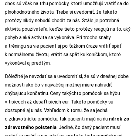
dnes sú však na trhu pomôcky, ktoré umožňujú vrátiť sa do
plnohodnotného života. Treba si uvedomiť, že takéto
protézy nikdy nebudú chodiť za nás. Stále je potrebná
aktivita používateľa, keďže tieto protézy reagujú na to, aký
pohyb a aká aktivita sa vykonáva. Pri troche snahy
a tréningu sa vie pacient aj po ťažkom úraze vrátiť späť
k normálnemu životu, vrátiť sa späť ku koníčkom, ktoré
vykonával aj predtým.
Dôležité je nevzdať sa a uvedomiť si, že sú v dnešnej dobe
možnosti ako čo v najväčšej možnej miere nahradiť
chýbajúcu končatinu. Ceny takýchto pomôcok sa hýbu
v tisícoch až desaťtisícich eur. Takéto pomôcky sú
dostupné aj u nás. Vzhľadom k tomu, že sa jedná
o zdravotnícku pomôcku, tak pacienti majú na ňu
nárok zo
zdravotného poistenia
. Jediné, čo daný pacient musí
urobiť, je cvičiť a nevzdať sa, pretože tieto pomôcky sú