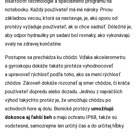
Bluetooth technológie a špeciálneho programu na
notebooku. Každý používateľ má iné nároky. Prvou
základnou vecou, ktorá sa nastavuje, je, akú oporu od
protézy vyžaduje používateľ, ak si chce sadnúť. Dôležité je,
aby odpor hydrauliky pri sadaní bol rovnaký, ako vykonávajú
svaly na zdravej končatine.
Postupne sa prechádza ku chôdzi. Vďaka akcelerometru
a gyroskopu dokáže takáto protéza vyhodnocovať
a upravovať rýchlosť podľa toho, ako sa mení rýchlosť
chôdze. Zároveň dokáže rozoznať aj smer chôdze, či kráča
používateľ dopredu alebo dozadu. Jednou z najväčších
výhod takýchto protéz je, že umožňujú chôdzu po
schodoch hore aj dolu. Bionické protézy
umožňujú
dokonca aj ľahší beh
a majú ochranu IP68, takže sú
vodotesné, samozrejme len určitý čas a do určitej hĺbky.