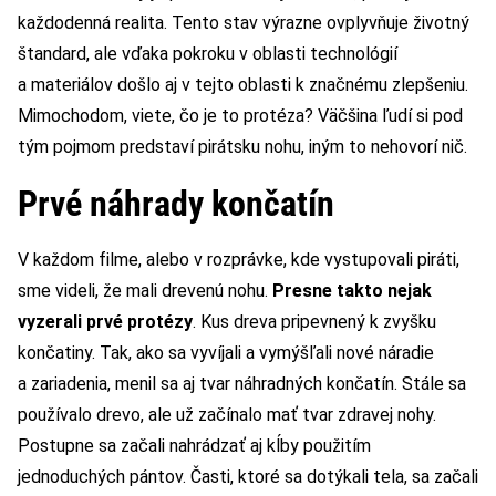
každodenná realita. Tento stav výrazne ovplyvňuje životný
štandard, ale vďaka pokroku v oblasti technológií
a materiálov došlo aj v tejto oblasti k značnému zlepšeniu.
Mimochodom, viete, čo je to protéza? Väčšina ľudí si pod
tým pojmom predstaví pirátsku nohu, iným to nehovorí nič.
Prvé náhrady končatín
V každom filme, alebo v rozprávke, kde vystupovali piráti,
sme videli, že mali drevenú nohu.
Presne takto nejak
vyzerali prvé protézy
. Kus dreva pripevnený k zvyšku
končatiny. Tak, ako sa vyvíjali a vymýšľali nové náradie
a zariadenia, menil sa aj tvar náhradných končatín. Stále sa
používalo drevo, ale už začínalo mať tvar zdravej nohy.
Postupne sa začali nahrádzať aj kĺby použitím
jednoduchých pántov. Časti, ktoré sa dotýkali tela, sa začali