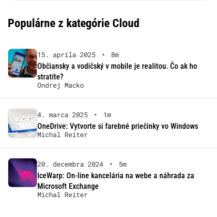
Populárne z kategórie Cloud
15. apríla 2025
•
8m
Občiansky a vodičský v mobile je realitou. Čo ak ho
stratíte?
Ondrej Macko
4. marca 2025
•
1m
OneDrive: Vytvorte si farebné priečinky vo Windows
Michal Reiter
20. decembra 2024
•
5m
IceWarp: On-line kancelária na webe a náhrada za
Microsoft Exchange
Michal Reiter