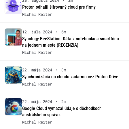
28. augusta 2024
•
2m
Proton odhalil šifrovaný cloud pre firmy
Michal Reiter
12. júla 2024
•
6m
Synology BeeStation: Dáta z notebooku a smartfónu
na jednom mieste (RECENZIA)
Michal Reiter
22. mája 2024
•
3m
Synchronizácia do cloudu zadarmo cez Proton Drive
Michal Reiter
22. mája 2024
•
2m
Google Cloud vymazal údaje o dôchodkoch
austrálskeho správcu
Michal Reiter