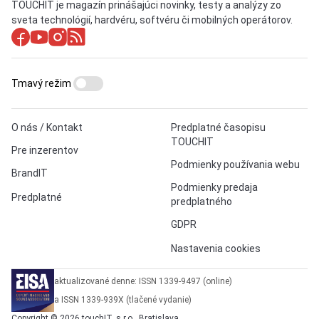
TOUCHIT je magazín prinášajúci novinky, testy a analýzy zo
sveta technológií, hardvéru, softvéru či mobilných operátorov.
Tmavý režim
O nás / Kontakt
Predplatné časopisu
TOUCHIT
Pre inzerentov
Podmienky používania webu
BrandIT
Podmienky predaja
Predplatné
predplatného
GDPR
Nastavenia cookies
aktualizované denne: ISSN 1339-9497 (online)
a ISSN 1339-939X (tlačené vydanie)
Copyright © 2026 touchIT, s.r.o., Bratislava.