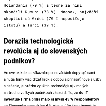
Holanďania (79 %) a tesne za nimi
skončili Rumuni (78 %). Naopak, najväčší
skeptici sú Gréci (70 % nepociťuje
istotu) a Turci (39 %).
Dorazila technologická
revolúcia aj do slovenských
podnikov?
Vo svete, kde sa zákazníci po inováciách dopytujú sami
a nútia firmy viac držať krok s dobou a prinášať nové služby
a riešenia, je otázka využitia technológií aj v malých
a stredne veľkých podnikoch zásadná. To, že
do IT
investuje firma príliš málo si myslí 43 % respondentov
zo Slovenska, naopak len 6 % si myslí, že firma investuje