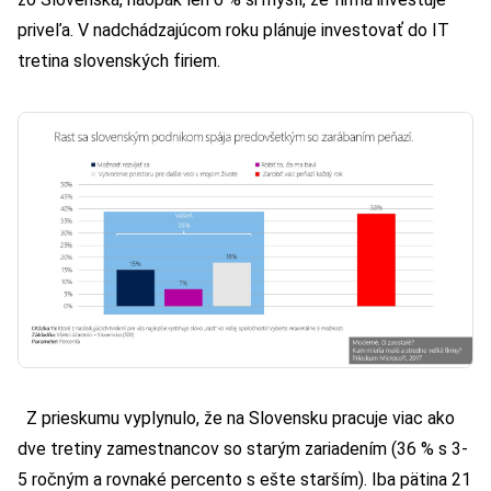
priveľa. V nadchádzajúcom roku plánuje investovať do IT
tretina slovenských firiem.
Z prieskumu vyplynulo, že na Slovensku pracuje viac ako
dve tretiny zamestnancov so starým zariadením (36 % s 3-
5 ročným a rovnaké percento s ešte starším). Iba pätina 21