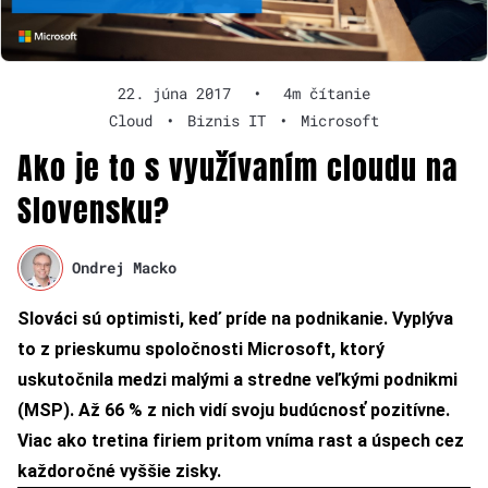
22. júna 2017
•
4m čítanie
Cloud
•
Biznis IT
•
Microsoft
Ako je to s využívaním cloudu na
Slovensku?
Ondrej Macko
Slováci sú optimisti, keď príde na podnikanie. Vyplýva
to z prieskumu spoločnosti Microsoft, ktorý
uskutočnila medzi malými a stredne veľkými podnikmi
(MSP). Až 66 % z nich vidí svoju budúcnosť pozitívne.
Viac ako tretina firiem pritom vníma rast a úspech cez
každoročné vyššie zisky.