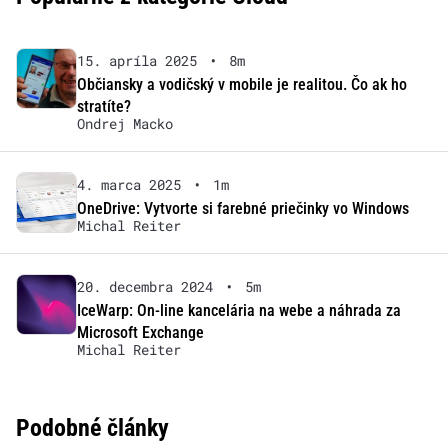
15. apríla 2025
•
8m
Občiansky a vodičský v mobile je realitou. Čo ak ho
stratíte?
Ondrej Macko
4. marca 2025
•
1m
OneDrive: Vytvorte si farebné priečinky vo Windows
Michal Reiter
20. decembra 2024
•
5m
IceWarp: On-line kancelária na webe a náhrada za
Microsoft Exchange
Michal Reiter
Podobné články