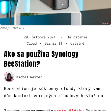
Zdroj: TOUCHIT
20. októbra 2024
•
1m čítanie
Cloud
•
Biznis IT
•
Ostatné
Ako sa používa Synology
BeeStation?
Michal Reiter
BeeStation je súkromný cloud, ktorý vám
dám komfort verejných cloudových služieb.
tomto článku
Zariadeniu sme sa venovali v
. Dozviete sa,