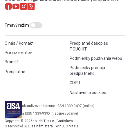
Tmavý režim
O nás / Kontakt
Predplatné časopisu
TOUCHIT
Pre inzerentov
Podmienky používania webu
BrandIT
Podmienky predaja
Predplatné
predplatného
GDPR
Nastavenia cookies
aktualizované denne: ISSN 1339-9497 (online)
a ISSN 1339-939X (tlačené vydanie)
Copyright © 2026 touchIT, s.r.o., Bratislava.
O
technické SEO
sa nám stará
TechSEO Vitals
.