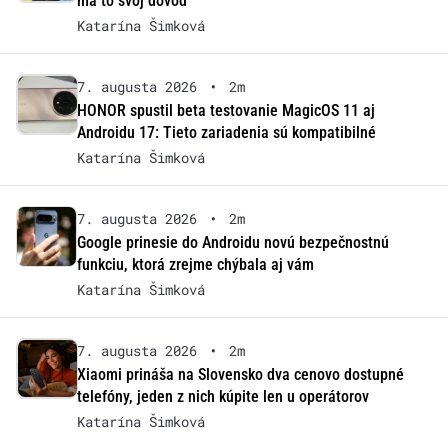
má to svoj dôvod
Katarína Šimková
7. augusta 2026
•
2m
HONOR spustil beta testovanie MagicOS 11 aj
Androidu 17: Tieto zariadenia sú kompatibilné
Katarína Šimková
7. augusta 2026
•
2m
Google prinesie do Androidu novú bezpečnostnú
funkciu, ktorá zrejme chýbala aj vám
Katarína Šimková
7. augusta 2026
•
2m
Xiaomi prináša na Slovensko dva cenovo dostupné
telefóny, jeden z nich kúpite len u operátorov
Katarína Šimková