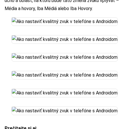
ucho a oblasť, na ktorú bude táto zmena zvuku vplývať –
Média a hovory, Iba Médiá alebo Iba Hovory.
Prečítajte si aj
: