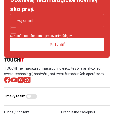
Dostávaj technologické novinky
ako prvý.
Súhlasím so
zásadami spracovaním údajov
.
Potvrdiť
TOUCHIT je magazín prinášajúci novinky, testy a analýzy zo
sveta technológií, hardvéru, softvéru či mobilných operátorov.
Tmavý režim
O nás / Kontakt
Predplatné časopisu