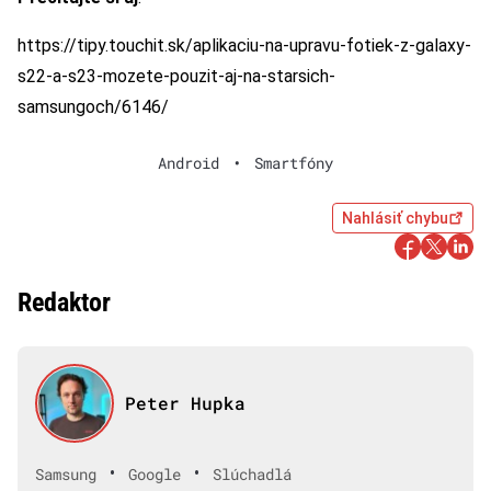
https://tipy.touchit.sk/aplikaciu-na-upravu-fotiek-z-galaxy-
s22-a-s23-mozete-pouzit-aj-na-starsich-
samsungoch/6146/
Android
•
Smartfóny
Nahlásiť chybu
Redaktor
Peter Hupka
•
•
Samsung
Google
Slúchadlá