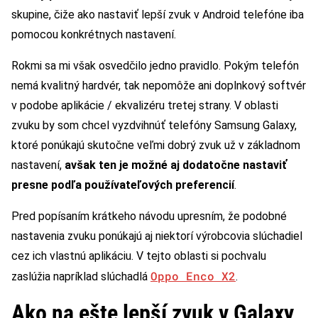
skupine, čiže ako nastaviť lepší zvuk v Android telefóne iba
pomocou konkrétnych nastavení.
Rokmi sa mi však osvedčilo jedno pravidlo. Pokým telefón
nemá kvalitný hardvér, tak nepomôže ani doplnkový softvér
v podobe aplikácie / ekvalizéru tretej strany. V oblasti
zvuku by som chcel vyzdvihnúť telefóny Samsung Galaxy,
ktoré ponúkajú skutočne veľmi dobrý zvuk už v základnom
nastavení,
avšak ten je možné aj dodatočne nastaviť
presne podľa používateľových preferencií
.
Pred popísaním krátkeho návodu upresním, že podobné
nastavenia zvuku ponúkajú aj niektorí výrobcovia slúchadiel
cez ich vlastnú aplikáciu. V tejto oblasti si pochvalu
Oppo Enco X2
zaslúžia napríklad slúchadlá
.
Ako na ešte lepší zvuk v Galaxy