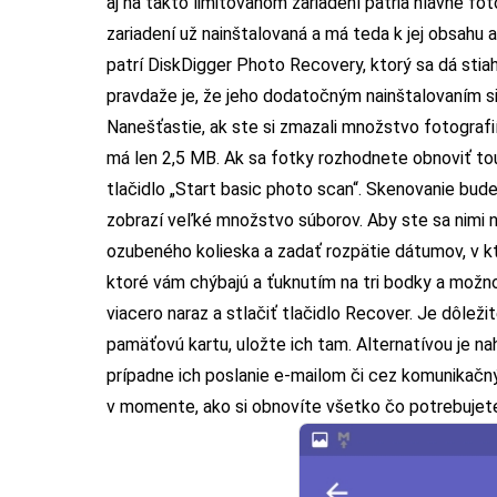
aj na takto limitovanom zariadení patria hlavne foto
zariadení už nainštalovaná a má teda k jej obsahu 
patrí DiskDigger Photo Recovery, ktorý sa dá sti
pravdaže je, že jeho dodatočným nainštalovaním 
Nanešťastie, ak ste si zmazali množstvo fotografií
má len 2,5 MB. Ak sa fotky rozhodnete obnoviť tou
tlačidlo „Start basic photo scan“. Skenovanie bud
zobrazí veľké množstvo súborov. Aby ste sa nimi 
ozubeného kolieska a zadať rozpätie dátumov, v kto
ktoré vám chýbajú a ťuknutím na tri bodky a možnos
viacero naraz a stlačiť tlačidlo Recover. Je dôleži
pamäťovú kartu, uložte ich tam. Alternatívou je na
prípadne ich poslanie e-mailom či cez komunikač
v momente, ako si obnovíte všetko čo potrebujete