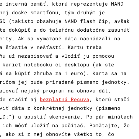
e interná pamäť, ktorú reprezentuje NAND
nej doske smartfónu, tým druhým je
SD (takisto obsahuje NAND flash čip, avšak
te dokúpiť a do telefónu dodatočne zasunúť
city. Ak sa vymazané dáta nachádzali na
a šťastie v nešťastí. Kartu treba
ňu už nezapisovať a vložiť ju pomocou
 kariet notebooku či desktopu (ak ste
á sa kúpiť zhruba za 1 euro). Karta sa na
ričom jej bude priradené písmeno jednotky.
alovať nejaký program na obnovu dát,
ude stačiť aj
bezplatná Recuva
, ktorú stačí
viť dáta z konkrétnej jednotky (písmeno
„D:“) a spustiť skenovanie. Po pár minútach
 ich môcť uložiť na počítač. Pamätajte, že
, ako si z nej obnovíte všetko to, čo