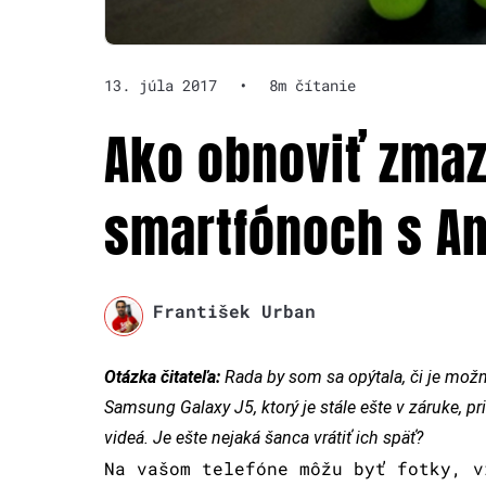
13. júla 2017
•
8m čítanie
Ako obnoviť zmaz
smartfónoch s A
František Urban
Otázka čitateľa:
Rada by som sa opýtala, či je mo
Samsung Galaxy J5, ktorý je stále ešte v záruke, p
videá. Je ešte nejaká šanca vrátiť ich späť?
Na vašom telefóne môžu byť fotky, v