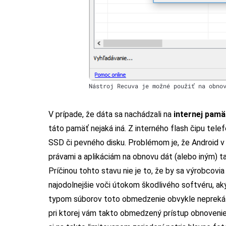
Nástroj Recuva je možné použiť na obno
V prípade, že dáta sa nachádzali na
internej pamä
táto pamäť nejaká iná. Z interného flash čipu tele
SSD či pevného disku. Problémom je, že Android 
právami a aplikáciám na obnovu dát (alebo iným) 
Príčinou tohto stavu nie je to, že by sa výrobcovia 
najodolnejšie voči útokom škodlivého softvéru, aký
typom súborov toto obmedzenie obvykle neprekáža a 
pri ktorej vám takto obmedzený prístup obnovenie