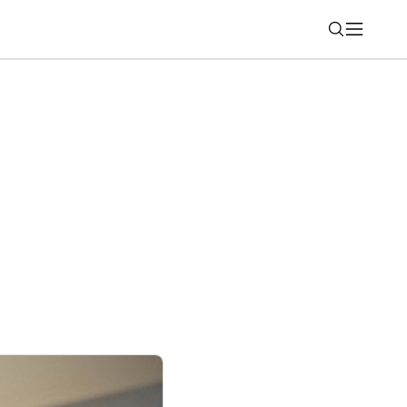
Nájsť
indows a Office bude zložitejšia