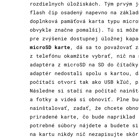
rozdielnych úložiskách. Tým prvým j
flash čip osadený napevno na základ
doplnková pamäťová karta typu micro
obvykle značne pomalší). Tú si môže
pre zvýšenie dostupnej úložnej kapa
microSD karte
, dá sa to považovať z
z telefónu okamžite vybrať, nič na 
adaptéra z microSD na SD do čítačky
adaptér nedostali spolu s kartou, d
počítači otvorí tak ako USB kľúč, p
Následne si stačí na počítač nainšt
a fotky a videá si obnoviť. Plne b
nainštalovať, zadať, že chcete obno
priradené karte, čo bude napríklad 
potrebné súbory nájdete a budete si
na kartu nikdy nič nezapisujte skôr