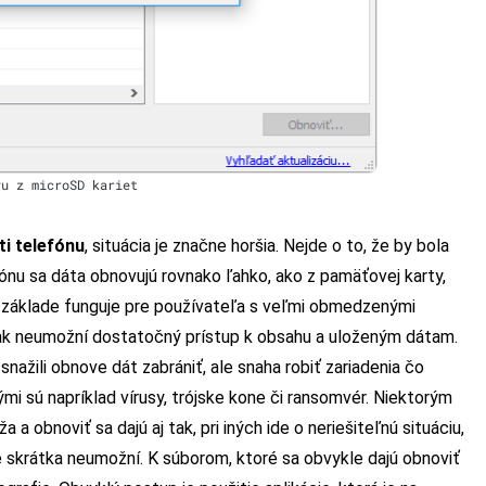
vu z microSD kariet
ti telefónu
, situácia je značne horšia. Nejde o to, že by bola
fónu sa dáta obnovujú rovnako ľahko, ako z pamäťovej karty,
v základe funguje pre používateľa s veľmi obmedzenými
tak neumožní dostatočný prístup k obsahu a uloženým dátam.
snažili obnove dát zabrániť, ale snaha robiť zariadenia čo
mi sú napríklad vírusy, trójske kone či ransomvér. Niektorým
obnoviť sa dajú aj tak, pri iných ide o neriešiteľnú situáciu,
 skrátka neumožní. K súborom, ktoré sa obvykle dajú obnoviť