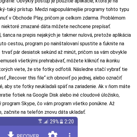
grafie. Obvyklý postup je použitie aplikácie, ktorá je na
aký-taký prístup. Medzi najpopulárnejšie programy tohto typu
ahnuť v Obchode Play, pričom je celkom zdarma. Problémom
si niektoré zmazané dáta môžete nechcene prepísať.
, šanca na prepis nejakých je takmer nulová, pretože aplikácia
to cestou, program po nainštalovaní spustite a ťuknite na
e trvať pár desiatok sekúnd až minút, pričom sa vám obvykle
nemuseli všetkými prehrabávať, môžete kliknúť na ikonku
rých viete, že ste fotky odfotili. Následne stačí vybrať tie
ť „Recover this file“ ich obnoviť po jednej, alebo označiť
té, aby ste fotky neukladali späť na zariadenie. Ak v ňom máte
hratie fotiek na Google Disk alebo iné cloudové úložisko,
ný program Skype, čo vám program všetko ponúkne. Až
, začnite na telefón znovu dáta ukladať.