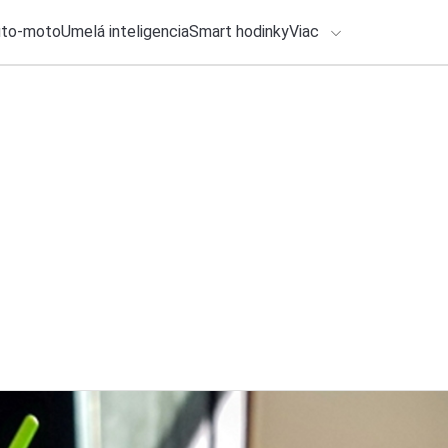
uto-moto
Umelá inteligencia
Smart hodinky
Viac
HLO BY VÁS ZAUJÍMAŤ
lačové správy
28. júla 2026
•
2m
ADÁVANIA
Falošná aktivácia W
Michal Reiter
Zadajte frázu pre vyhľadanie