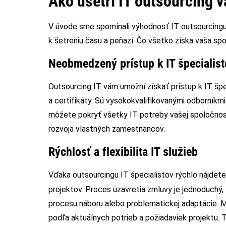
Ako ušetrí IT outsourcing v
V úvode sme spomínali výhodnosť IT outsourcingu.
k šetreniu času a peňazí. Čo všetko získa vaša sp
Neobmedzený prístup k IT špecialis
Outsourcing IT vám umožní získať prístup k IT špe
a certifikáty. Sú vysokokvalifikovanými odborník
môžete pokryť všetky IT potreby vašej spoločnost
rozvoja vlastných zamestnancov.
Rýchlosť a flexibilita IT služieb
Vďaka outsourcingu IT špecialistov rýchlo nájdete
projektov. Proces uzavretia zmluvy je jednoduchý,
procesu náboru alebo problematickej adaptácie. Mô
podľa aktuálnych potrieb a požiadaviek projektu.