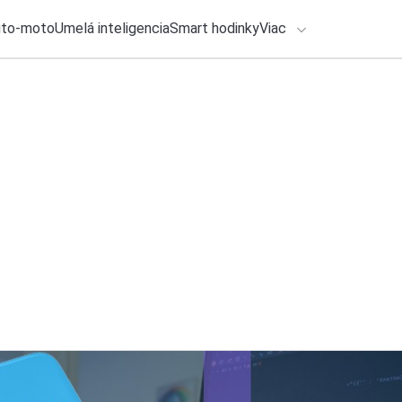
uto-moto
Umelá inteligencia
Smart hodinky
Viac
HLO BY VÁS ZAUJÍMAŤ
lačové správy
ADÁVANIA
4. augusta 2026
•
2m
Spotify bude kontr
Zadajte frázu pre vyhľadanie
Michal Reiter