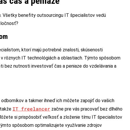
áš čas a peniaze
 Všetky benefity outsourcingu IT špecialistov vedú
oločnosť?
tom
cialistom, ktorí majú potrebné znalosti, skúsenosti
mi v rôznych IT technológiách a oblastiach. Týmto spôsobom
i bez nutnosti investovať čas a peniaze do vzdelávania a
 odborníkov a takmer ihneď ich môžete zapojiť do vašich
IT freelancer
 takže
začne pre vás pracovať bez dlhého
žete si prispôsobiť veľkosť a zloženie tímu IT špecialistov
 Týmto spôsobom optimalizujete využívanie zdrojov