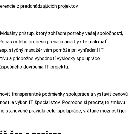
eferencie z predchádzajúcich projektov.
viduálny prístup, ktorý zohľadní potreby vašej spoločnosti,
 Počas celého procesu prenajímania by ste mali mať
resp. styčný manažér vám pomôže pri vyhľadaní IT
atívu a priebežne vyhodnotí výsledky spolupráce.
úspešného dovŕšenia IT projektu.
noviť transparentné podmienky spolupráce a vystaviť cenovú
osti a výkon IT špecialistov. Podrobne si prečítajte zmluvu.
e stanovené pravidlá celej spolupráce, vrátane možností jej