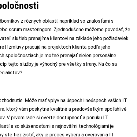
poločnosti
borníkov z rôznych oblastí, napríklad so znalosťami s
alebo scrum masteringom. Zjednodušene môžeme povedať, že
ateľ služieb prenajíma klientovi na základe jeho požiadaviek
retí zmluvy pracujú na projektoch klienta podľa jeho
h spoločnostiach je možné prenajať nielen personálne
incíp tejto služby je výhodný pre všetky strany. Na čo sa
ecialistov?
rozhodnutie. Môže mať vplyv na úspech i neúspech vašich IT
era, ktorý vám poskytne kvalitné a predovšetkým spoľahlivé
tov. V prvom rade si overte dostupnosť a ponuku IT
lastí a so skúsenosťami s najnovšími technológiami je
y ste tiež zistiť, aký je proces výberu a overovania IT