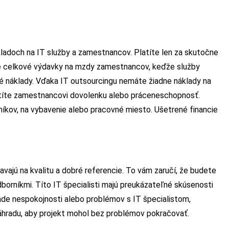
ladoch na IT služby a zamestnancov. Platíte len za skutočne
še celkové výdavky na mzdy zamestnancov, keďže služby
vé náklady. Vďaka IT outsourcingu nemáte žiadne náklady na
latíte zamestnancovi dovolenku alebo práceneschopnosť.
íkov, na vybavenie alebo pracovné miesto. Ušetrené financie
vajú na kvalitu a dobré referencie. To vám zaručí, že budete
borníkmi. Títo IT špecialisti majú preukázateľné skúsenosti
ade nespokojnosti alebo problémov s IT špecialistom,
hradu, aby projekt mohol bez problémov pokračovať.