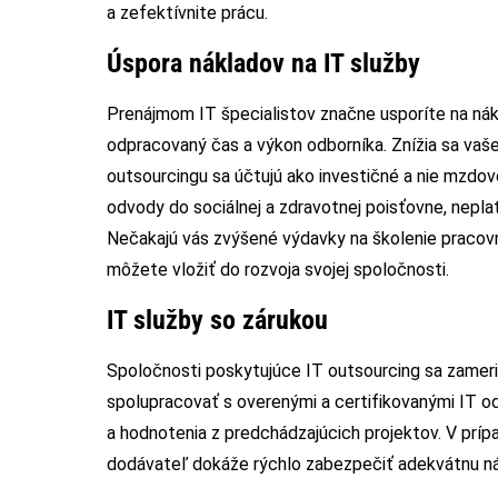
a zefektívnite prácu.
Úspora nákladov na IT služby
Prenájmom IT špecialistov značne usporíte na nák
odpracovaný čas a výkon odborníka. Znížia sa va
outsourcingu sa účtujú ako investičné a nie mzdo
odvody do sociálnej a zdravotnej poisťovne, nep
Nečakajú vás zvýšené výdavky na školenie pracovn
môžete vložiť do rozvoja svojej spoločnosti.
IT služby so zárukou
Spoločnosti poskytujúce IT outsourcing sa zameria
spolupracovať s overenými a certifikovanými IT od
a hodnotenia z predchádzajúcich projektov. V príp
dodávateľ dokáže rýchlo zabezpečiť adekvátnu ná