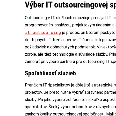
Výber IT outsourcingovej s
Outsourcing v IT službách umožňuje prenajať IT od
programovaním, analýzou, projektovým riadením 
it outsourcing
je proces, pri ktorom poskytov
dostupných IT freelancerov. IT špecialisti po uzav
požiadaviek a dohodnutých podmienok. V niektorýc
zdroje, ale tiež technológie a súvisiace služby. Pr
zamerať pri výbere partnera pre outsourcing IT šp
Spoľahlivosť služieb
Prenájom IT špecialistov je dôležité strategické 
projektov. Je preto nutné vybrať správneho partn
služby. Pri jeho výbere zohľadnite niekoľko aspek
špecialistov. Široký výber odborníkov z rôznych ob
znakom kvality outsourcingovej spoločnosti. Mali b