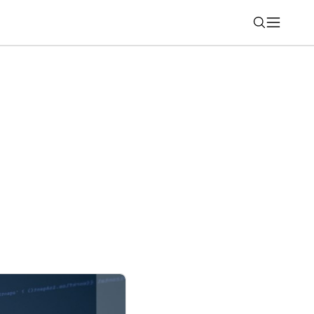
Nájsť
olovať vek používateľov