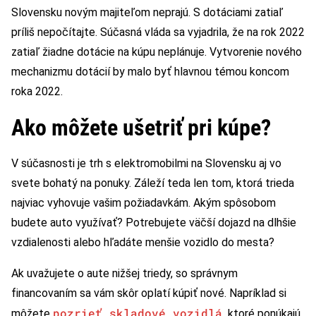
Slovensku novým majiteľom neprajú. S dotáciami zatiaľ
príliš nepočítajte. Súčasná vláda sa vyjadrila, že na rok 2022
zatiaľ žiadne dotácie na kúpu neplánuje. Vytvorenie nového
mechanizmu dotácií by malo byť hlavnou témou koncom
roka 2022.
Ako môžete ušetriť pri kúpe?
V súčasnosti je trh s elektromobilmi na Slovensku aj vo
svete bohatý na ponuky. Záleží teda len tom, ktorá trieda
najviac vyhovuje vašim požiadavkám. Akým spôsobom
budete auto využívať? Potrebujete väčší dojazd na dlhšie
vzdialenosti alebo hľadáte menšie vozidlo do mesta?
Ak uvažujete o aute nižšej triedy, so správnym
financovaním sa vám skôr oplatí kúpiť nové. Napríklad si
pozrieť skladové vozidlá
môžete
,
ktoré ponúkajú