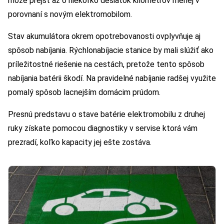
môže prejsť až o niekoľko desiatok kilometrov menej v
porovnaní s novým elektromobilom.
Stav akumulátora okrem opotrebovanosti ovplyvňuje aj
spôsob nabíjania. Rýchlonabíjacie stanice by mali slúžiť ako
príležitostné riešenie na cestách, pretože tento spôsob
nabíjania batérii škodí. Na pravidelné nabíjanie radšej využite
pomalý spôsob lacnejším domácim prúdom.
Presnú predstavu o stave batérie elektromobilu z druhej
ruky získate pomocou diagnostiky v servise ktorá vám
prezradí, koľko kapacity jej ešte zostáva.