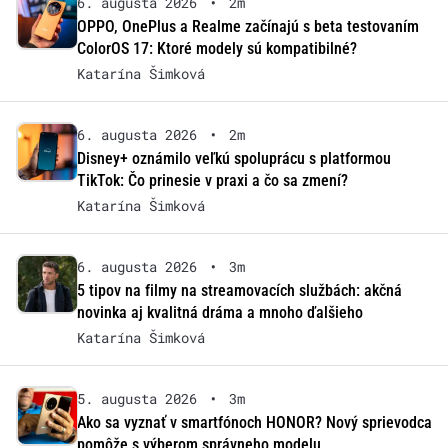
6. augusta 2026
•
2m
OPPO, OnePlus a Realme začínajú s beta testovaním
ColorOS 17: Ktoré modely sú kompatibilné?
Katarína Šimková
6. augusta 2026
•
2m
Disney+ oznámilo veľkú spoluprácu s platformou
TikTok: Čo prinesie v praxi a čo sa zmení?
Katarína Šimková
6. augusta 2026
•
3m
5 tipov na filmy na streamovacích službách: akčná
novinka aj kvalitná dráma a mnoho ďalšieho
Katarína Šimková
5. augusta 2026
•
3m
Ako sa vyznať v smartfónoch HONOR? Nový sprievodca
pomôže s výberom správneho modelu