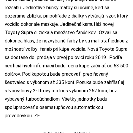
rozsahu. Jednotlivé bunky maľby sú účinné, keď sa
pozeráme zblízka, pri pohľade z diaľky vytvárajú vzor, ktorý
vozidlo dokonale maskuje. Jedinečná kamufláž novej
Toyoty Supra si získala množstvo fanúšikov. Ozvali sa
dokonca hlasy, že nezvyčajné farby by sa mali stať jednou z
možností voľby farieb pri kúpe vozidla. Nová Toyota Supra
sa dostane do predaja v prvej polovici roku 2019. Podľa
neoficiálnych informácií bude cena kupé začínať od 63 500
dolárov. Pod kapotou bude pracovať preplňovaný
šesťvalec s výkonom až 335 koní. Ponuka bude zahŕňať aj
štvorvalcový 2-litrový motor s výkonom 262 koní, tiež
vybavený turbodúchadlom. Všetky jednotky budú
spolupracovať s osemstupňovou automatickou
prevodovkou ZF.