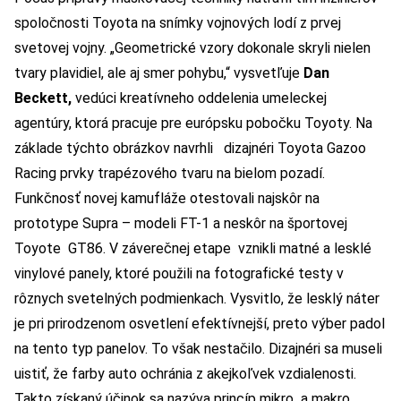
spoločnosti Toyota na snímky vojnových lodí z prvej
svetovej vojny. „Geometrické vzory dokonale skryli nielen
tvary plavidiel, ale aj smer pohybu,“ vysvetľuje
Dan
Beckett,
vedúci kreatívneho oddelenia umeleckej
agentúry, ktorá pracuje pre európsku pobočku Toyoty. Na
základe týchto obrázkov navrhli dizajnéri Toyota Gazoo
Racing prvky trapézového tvaru na bielom pozadí.
Funkčnosť novej kamufláže otestovali najskôr na
prototype Supra – modeli FT-1 a neskôr na športovej
Toyote GT86. V záverečnej etape vznikli matné a lesklé
vinylové panely, ktoré použili na fotografické testy v
rôznych svetelných podmienkach. Vysvitlo, že lesklý náter
je pri prirodzenom osvetlení efektívnejší, preto výber padol
na tento typ panelov. To však nestačilo. Dizajnéri sa museli
uistiť, že farby auto ochránia z akejkoľvek vzdialenosti.
Takto získaný účinok sa nazýva princíp mikro a makro