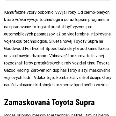
Kamuflážne vzory odborníci vyvíjali roky. Od čierno-bielych,
ktoré vďaka vývoju technológií a čoraz lepším programom
na spracovanie fotografií prestali byť výzvou pre
automobilových paparazzov, až po viacfarebné, inšpirované
vojenskou technológiou. Silueta novej Toyoty Supra na
Goodwood Festival of Speed bola ukrytá pod kamuflážou
so zaujímavým dizajnom. Všímavejší pozorovatelia v nej
rozpoznali farby pretekárskych a rely vozidiel tímu Toyota
Gazoo Racing. Zároveň ich dopĺňali farby a štýl maskovania
vojnových lodí. Vďaka tejto kombinácii vznikol dizajn, ktorý
narušil vnímanie skutočných rozmerov športového vozidla.
Zamaskovaná Toyota Supra
Počas prípravy maskovacej techniky natrafil tím inžinierov