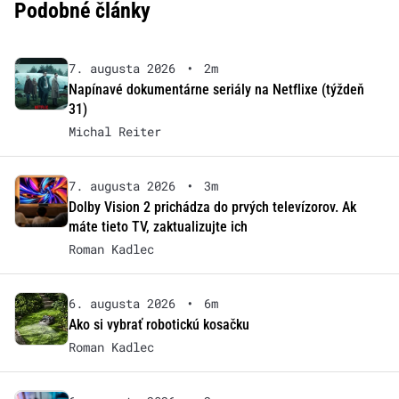
Podobné články
7. augusta 2026
•
2m
Napínavé dokumentárne seriály na Netflixe (týždeň
31)
Michal Reiter
7. augusta 2026
•
3m
Dolby Vision 2 prichádza do prvých televízorov. Ak
máte tieto TV, zaktualizujte ich
Roman Kadlec
6. augusta 2026
•
6m
Ako si vybrať robotickú kosačku
Roman Kadlec