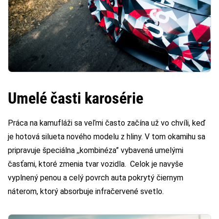
Umelé časti karosérie
Práca na kamufláži sa veľmi často začína už vo chvíli, keď
je hotová silueta nového modelu z hliny. V tom okamihu sa
pripravuje špeciálna ,,kombinéza” vybavená umelými
časťami, ktoré zmenia tvar vozidla. Celok je navyše
vyplnený penou a celý povrch auta pokrytý čiernym
náterom, ktorý absorbuje infračervené svetlo.