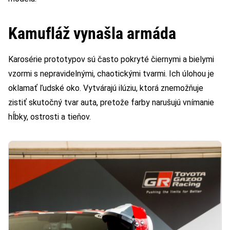
Kamufláž vynašla armáda
Karosérie prototypov sú často pokryté čiernymi a bielymi
vzormi s nepravidelnými, chaotickými tvarmi. Ich úlohou je
oklamať ľudské oko. Vytvárajú ilúziu, ktorá znemožňuje
zistiť skutočný tvar auta, pretože farby narušujú vnímanie
hĺbky, ostrosti a tieňov.