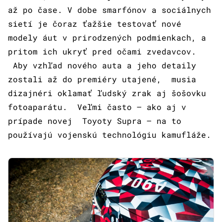
až po čase. V dobe smarfónov a sociálnych
sietí je čoraz ťažšie testovať nové
modely áut v prirodzených podmienkach, a
pritom ich ukryť pred očami zvedavcov.
Aby vzhľad nového auta a jeho detaily
zostali až do premiéry utajené, musia
dizajnéri oklamať ľudský zrak aj šošovku
fotoaparátu. Veľmi často – ako aj v
prípade novej Toyoty Supra – na to
používajú vojenskú technológiu kamufláže.