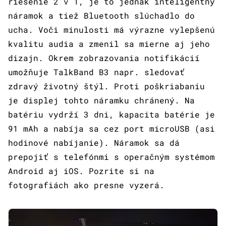
riešenie 2 v 1, je to jednak inteligentný
náramok a tiež Bluetooth slúchadlo do
ucha. Voči minulosti má výrazne vylepšenú
kvalitu audia a zmenil sa mierne aj jeho
dizajn. Okrem zobrazovania notifikácií
umožňuje TalkBand B3 napr. sledovať
zdravý životný štýl. Proti poškriabaniu
je displej tohto náramku chránený. Na
batériu vydrží 3 dni, kapacita batérie je
91 mAh a nabíja sa cez port microUSB (asi
hodinové nabíjanie). Náramok sa dá
prepojiť s telefónmi s operačným systémom
Android aj iOS. Pozrite si na
fotografiách ako presne vyzerá.