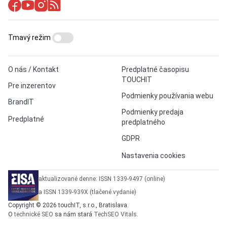
Tmavý režim
O nás / Kontakt
Predplatné časopisu
TOUCHIT
Pre inzerentov
Podmienky používania webu
BrandIT
Podmienky predaja
Predplatné
predplatného
GDPR
Nastavenia cookies
aktualizované denne: ISSN 1339-9497 (online)
a ISSN 1339-939X (tlačené vydanie)
Copyright © 2026 touchIT, s.r.o., Bratislava.
O
technické SEO
sa nám stará
TechSEO Vitals
.