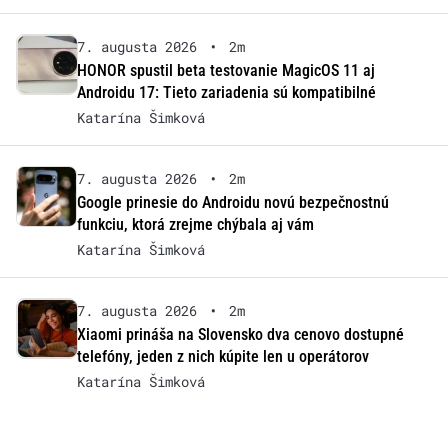
7. augusta 2026
•
2m
HONOR spustil beta testovanie MagicOS 11 aj
Androidu 17: Tieto zariadenia sú kompatibilné
Katarína Šimková
7. augusta 2026
•
2m
Google prinesie do Androidu novú bezpečnostnú
funkciu, ktorá zrejme chýbala aj vám
Katarína Šimková
7. augusta 2026
•
2m
Xiaomi prináša na Slovensko dva cenovo dostupné
telefóny, jeden z nich kúpite len u operátorov
Katarína Šimková