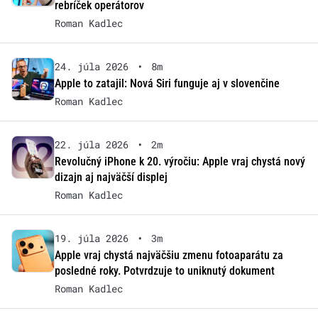
rebríček operátorov
Roman Kadlec
24. júla 2026
•
8m
Apple to zatajil: Nová Siri funguje aj v slovenčine
Roman Kadlec
22. júla 2026
•
2m
Revolučný iPhone k 20. výročiu: Apple vraj chystá nový
dizajn aj najväčší displej
Roman Kadlec
19. júla 2026
•
3m
Apple vraj chystá najväčšiu zmenu fotoaparátu za
posledné roky. Potvrdzuje to uniknutý dokument
Roman Kadlec