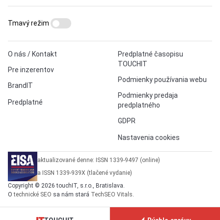
Tmavý režim
O nás / Kontakt
Predplatné časopisu
TOUCHIT
Pre inzerentov
Podmienky používania webu
BrandIT
Podmienky predaja
Predplatné
predplatného
GDPR
Nastavenia cookies
aktualizované denne: ISSN 1339-9497 (online)
a ISSN 1339-939X (tlačené vydanie)
Copyright © 2026 touchIT, s.r.o., Bratislava.
O
technické SEO
sa nám stará
TechSEO Vitals
.