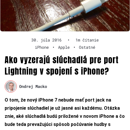
30. júla 2016
•
1m čítanie
iPhone
•
Apple
•
Ostatné
Ako vyzerajú slúchadlá pre port
Lightning v spojení s iPhone?
Ondrej Macko
O tom, že nový iPhone 7 nebude mať port jack na
pripojenie slúchadiel je už jasné asi každému. Otázka
znie, aké slúchadlá budú priložené v novom iPhone a čo
bude teda prevažujúci spôsob počúvanie hudby s