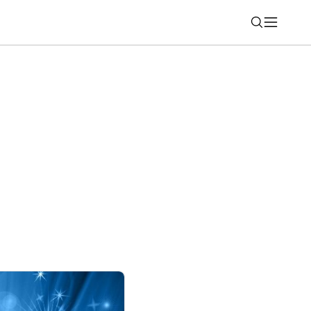
Nájsť
vý režim pre bežcov, zatiaľ len v
me