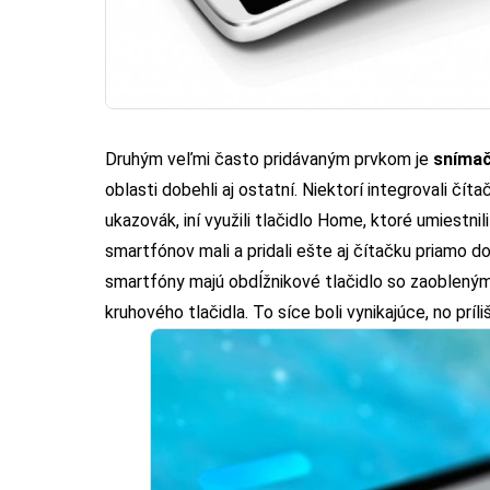
Druhým veľmi často pridávaným prvkom je
snímač
oblasti dobehli aj ostatní. Niektorí integrovali čí
ukazovák, iní využili tlačidlo Home, ktoré umiestn
smartfónov mali a pridali ešte aj čítačku priamo do
smartfóny majú obdĺžnikové tlačidlo so zaoblenými
kruhového tlačidla. To síce boli vynikajúce, no prí