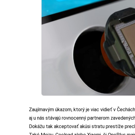
Zaujímavým úkazom, ktorý je viac vidieť v Čechách
aj u nás stávajú rovnocenný partnerom zavedených 
Dokážu tak akceptovať akúsi stratu prestíže pr
Také Meizu, Coolpad alebo Xiaomi, či OnePlus maj