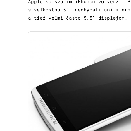
Apple so svojim iPhonom vo verzii P
s veľkosťou 5“, nechýbali ani miern
a tiež veľmi často 5,5“ displejom.