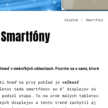
Ostatné
•
Smartfóny
: Smartfóny
neď v niekoľkých oblastiach. Pozrite sa s nami, ktoré
stí hneď na prvý pohľad je
veľkosť
letov teda smartfónov so 6“ displejov sú
 podiel stúpa. To na úrok malých tabletov.
kých displejov a tento trend zachytil aj