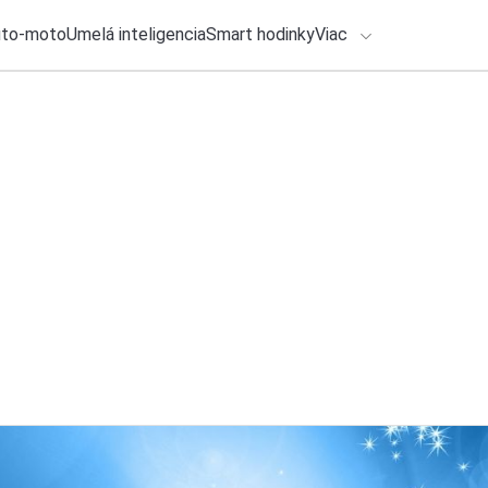
uto-moto
Umelá inteligencia
Smart hodinky
Viac
HLO BY VÁS ZAUJÍMAŤ
lačové správy
1. augusta 2026
•
2m
ADÁVANIA
Spotify spustilo no
obmedzenom reži
Zadajte frázu pre vyhľadanie
Katarína Šimková