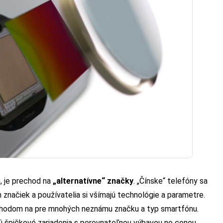
, je prechod na
„alternatívne“ značky
. „Čínske“ telefóny sa
značiek a používatelia si všímajú technológie a parametre.
echodom na pre mnohých neznámu značku a typ smartfónu.
ú špičkové zariadenia s porovnateľnou výbavou no cenou