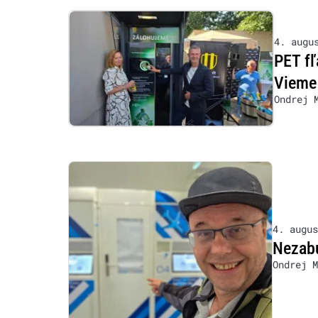
4. augu
PET fľ
Vieme 
Ondrej 
4. augus
Nezabu
Ondrej M