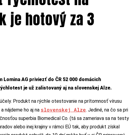
k je hotový za 3
om Lomina AG priviezť do ČR 52 000 domácich
hlotest je už zalistovaný aj na slovenskej Alze.
 účely. Produkt na rýchle otestovanie na prítomnosť vírusu
slovenskej Alze
 a nájdeme ho aj na
. Jediné, na čo sa pri
čnosťou superbia Biomedical Co. (tá sa zameriava sa na testy
adov alebo inej krajiny v rámci EÚ tak, aby produkt získal