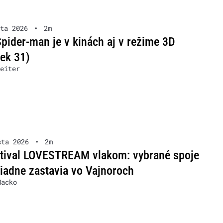
ta 2026
•
2m
pider-man je v kinách aj v režime 3D
ček 31)
eiter
sta 2026
•
2m
stival LOVESTREAM vlakom: vybrané spoje
iadne zastavia vo Vajnoroch
Macko