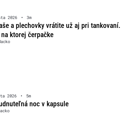
sta 2026
•
3m
aše a plechovky vrátite už aj pri tankovaní.
na ktorej čerpačke
Macko
ta 2026
•
5m
dnuteľná noc v kapsule
acko