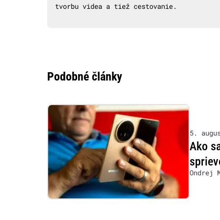
tvorbu videa a tiež cestovanie.
Podobné články
5. augu
Ako s
sprie
Ondrej 