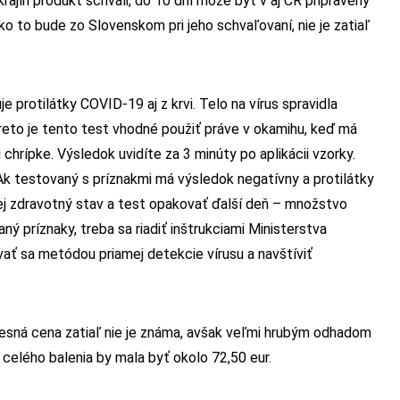
rajín produkt schváli, do 10 dní môže byť v aj ČR pripravený
Ako to bude zo Slovenskom pri jeho schvaľovaní, nie je zatiaľ
 protilátky COVID-19 aj z krvi. Telo na vírus spravidla
reto je tento test vhodné použiť práve v okamihu, keď má
hrípke. Výsledok uvidíte za 3 minúty po aplikácii vzorky.
 Ak testovaný s príznakmi má výsledok negatívny a protilátky
ej zdravotný stav a test opakovať ďalší deň – množstvo
aný príznaky, treba sa riadiť inštrukciami Ministerstva
ať sa metódou priamej detekcie vírusu a navštíviť
resná cena zatiaľ nie je známa, avšak veľmi hrubým odhadom
 celého balenia by mala byť okolo 72,50 eur.