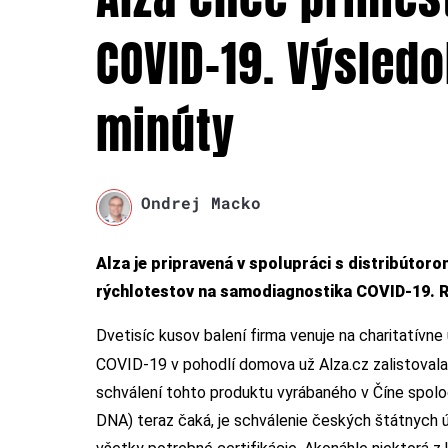
COVID-19. Výsledo
minúty
Ondrej Macko
Alza je pripravená v spolupráci s distribútor
rýchlotestov na samodiagnostika COVID-19. Rýc
Dvetisíc kusov balení firma venuje na charitatívne
COVID-19 v pohodlí domova už Alza.cz zalistovala
schválení tohto produktu vyrábaného v Číne spolo
DNA) teraz čaká, je schválenie českých štátnych úr