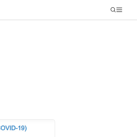
Nájsť
nkcie hodiniek Galaxy Watch fungujú iba
nom. Mnohí o tom netušia