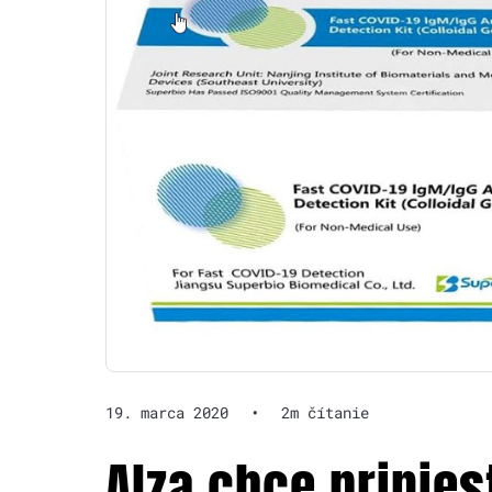
19. marca 2020
•
2m čítanie
Alza chce prinies