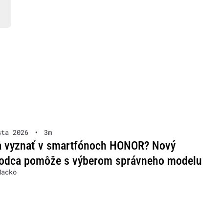
sta 2026
•
3m
a vyznať v smartfónoch HONOR? Nový
vodca pomôže s výberom správneho modelu
Macko