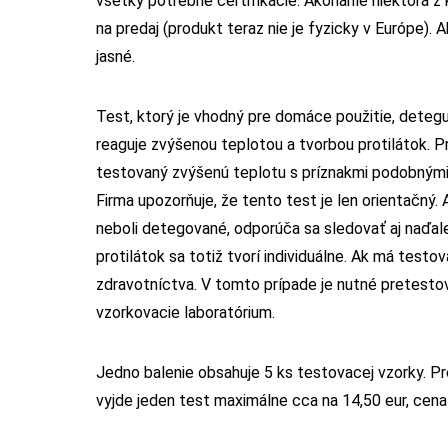
všetky potrebné certifikácie. Akonáhle niektorá z k
na predaj (produkt teraz nie je fyzicky v Európe). 
jasné.
Test, ktorý je vhodný pre domáce použitie, deteguje
reaguje zvýšenou teplotou a tvorbou protilátok. P
testovaný zvýšenú teplotu s príznakmi podobnými c
Firma upozorňuje, že tento test je len orientačný.
neboli detegované, odporúča sa sledovať aj naďal
protilátok sa totiž tvorí individuálne. Ak má testov
zdravotníctva. V tomto prípade je nutné pretestov
vzorkovacie laboratórium.
Jedno balenie obsahuje 5 ks testovacej vzorky. P
vyjde jeden test maximálne cca na 14,50 eur, cena