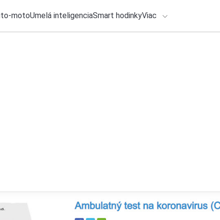
uto-moto
Umelá inteligencia
Smart hodinky
Viac
HLO BY VÁS ZAUJÍMAŤ
lačové správy
27. júla 2026
•
4m
ADÁVANIA
Tieto zdravotné fu
so Samsung telefó
Zadajte frázu pre vyhľadanie
Roman Kadlec