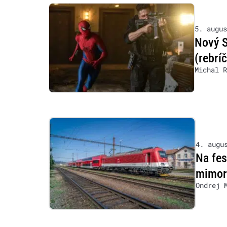
5. augus
Nový S
(rebrí
Michal R
4. augu
Na fe
mimor
Ondrej 