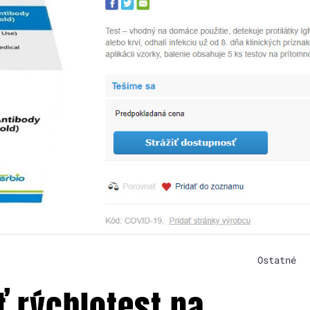
Ostatné
ť rýchlotest na