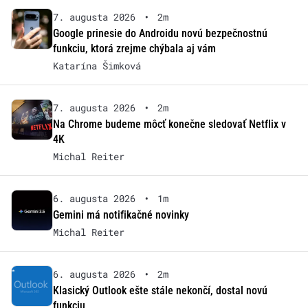
7. augusta 2026
•
2m
Google prinesie do Androidu novú bezpečnostnú
funkciu, ktorá zrejme chýbala aj vám
Katarína Šimková
7. augusta 2026
•
2m
Na Chrome budeme môcť konečne sledovať Netflix v
4K
Michal Reiter
6. augusta 2026
•
1m
Gemini má notifikačné novinky
Michal Reiter
6. augusta 2026
•
2m
Klasický Outlook ešte stále nekončí, dostal novú
funkciu