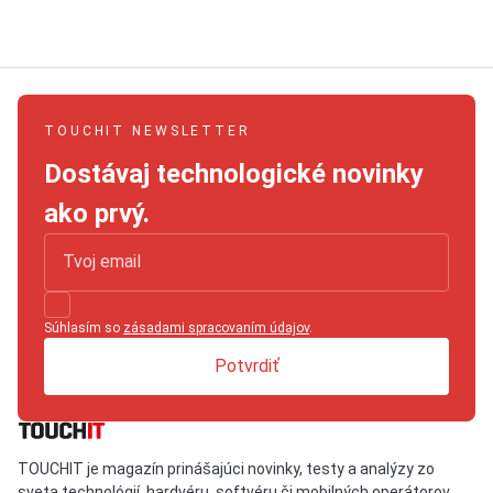
TOUCHIT NEWSLETTER
Dostávaj technologické novinky
ako prvý.
Súhlasím so
zásadami spracovaním údajov
.
Potvrdiť
TOUCHIT je magazín prinášajúci novinky, testy a analýzy zo
sveta technológií, hardvéru, softvéru či mobilných operátorov.