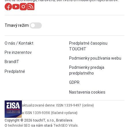
Tmavý režim
O nás / Kontakt
Predplatné časopisu
TOUCHIT
Pre inzerentov
Podmienky používania webu
BrandIT
Podmienky predaja
Predplatné
predplatného
GDPR
Nastavenia cookies
aktualizované denne: ISSN 1339-9497 (online)
a ISSN 1339-939X (tlačené vydanie)
Copyright © 2026 touchIT, s.r.o., Bratislava.
O
technické SEO
sa nám stará
TechSEO Vitals
.