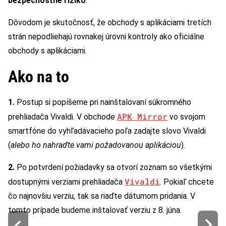
bezpečnostné riziko
.
Dôvodom je skutočnosť, že obchody s aplikáciami tretích
strán nepodliehajú rovnakej úrovni kontroly ako oficiálne
obchody s aplikáciami.
Ako na to
1.
Postup si popíšeme pri nainštalovaní súkromného
APK Mirror
prehliadača Vivaldi. V obchode
vo svojom
smartfóne do vyhľadávacieho poľa zadajte slovo Vivaldi
(
alebo ho nahraďte vami požadovanou aplikáciou
).
2.
Po potvrdení požiadavky sa otvorí zoznam so všetkými
Vivaldi
dostupnými verziami prehliadača
. Pokiaľ chcete
čo najnovšiu verziu, tak sa riaďte dátumom pridania. V
tomto prípade budeme inštalovať verziu z 8. júna.