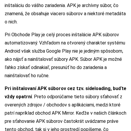
inštaláciu do vášho zariadenia. APK je archívny súbor, čo
znamená, že obsahuje viacero súborov a niektoré metadáta
o nich.
Pri Obchode Play je celý proces inštalácie APK súborov
automatizovaný. Vzhľadom na otvorený charakter systému
Android však služba Google Play nie je jediným spôsobom,
ako nájsť a nainštalovať súbory APK. Súbor APK je možné
ľahko získať odinakiaľ, presunúť ho do zariadenia a
nainštalovať ho ručne.
Pri inštalovaní APK súborov cez tzv. sideloading, buďte
vždy opatrní
. Preto odporúčame tieto súbory sťahovať z
overených zdrojov / obchodov s aplikáciami, medzi ktoré
patrí napríklad obchod APK Mirror. Keďže v našich článkoch
pre sťahovanie APK súborov častokrát uvádzame práve
tento obchod, tak si v jeho prostredí popíšeme, čo