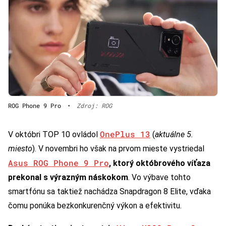
ROG Phone 9 Pro
•
Zdroj: ROG
OnePlus 13
V októbri TOP 10 ovládol
(
aktuálne 5.
miesto
). V novembri ho však na prvom mieste vystriedal
Asus ROG Phone 9 Pro
, ktorý októbrového víťaza
prekonal s výrazným náskokom
. Vo výbave tohto
smartfónu sa taktiež nachádza Snapdragon 8 Elite, vďaka
čomu ponúka bezkonkurenčný výkon a efektivitu.