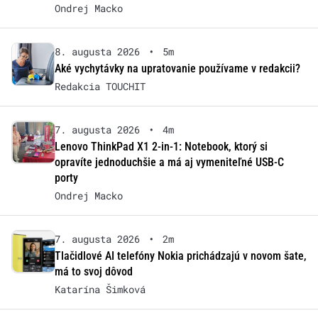
Ondrej Macko
8. augusta 2026
•
5m
Aké vychytávky na upratovanie používame v redakcii?
Redakcia TOUCHIT
7. augusta 2026
•
4m
Lenovo ThinkPad X1 2-in-1: Notebook, ktorý si
opravíte jednoduchšie a má aj vymeniteľné USB-C
porty
Ondrej Macko
7. augusta 2026
•
2m
Tlačidlové AI telefóny Nokia prichádzajú v novom šate,
má to svoj dôvod
Katarína Šimková