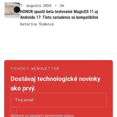
7. augusta 2026
•
2m
HONOR spustil beta testovanie MagicOS 11 aj
Androidu 17: Tieto zariadenia sú kompatibilné
Katarína Šimková
TOUCHIT NEWSLETTER
Dostávaj technologické novinky
ako prvý.
Súhlasím so
zásadami spracovaním údajov
.