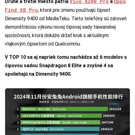
Vivo X200 Pro
Oppo
Druhé a tretie miesto patria
a
Find X8 Pro
, ktoré pre zmenu používajú čipset
Dimensity 9400 od MediaTeku. Tieto telefóny sú zároveň
demonštráciou výkonu novej čipovej sady taiwanskej
spoločnosti, ktorá dokáže držať krok s aktuálnym
vlajkovým čipsetom od Qualcommu.
V TOP 10 sa aj napriek tomu nachádza až 6 modelov s
čipovou sadou Snapdragon 8 Elite a zvyšné 4 sa
spoliehajú na Dimensity 9400.