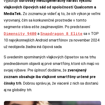
vyjadruje
obrovský medzigeneračný nárast výkonu
vlajkových čipových sád od spoločností Qualcomm a
MediaTek.
Zo zoznamu je vidieť aj to, že ich výkon je veľmi
vyrovnaný, čím sa konkurenčné prostredie v tomto
segmente stáva ešte zaujímavejším. Po predstavení
Dimensity 9400
Snapdragon 8 Elite
a
sa v TOP
10 najvýkonnejších Android smartfónov za november 2024
už neobjavila žiadna iná čipová sada.
S uvedením spomínaných vlajkových čipsetov sa na trhu
prednedávnom objavili aj prvé smartfóny, ktoré ich majú vo
svojej výbave. Pre úplnosť dodáme, že
zverejnený
zoznam obsahuje iba vlajkové smartfóny určené pre
čínsky trh
. Dobrou správu je, že viaceré z nich sa dostanú
aj na globálny trh.