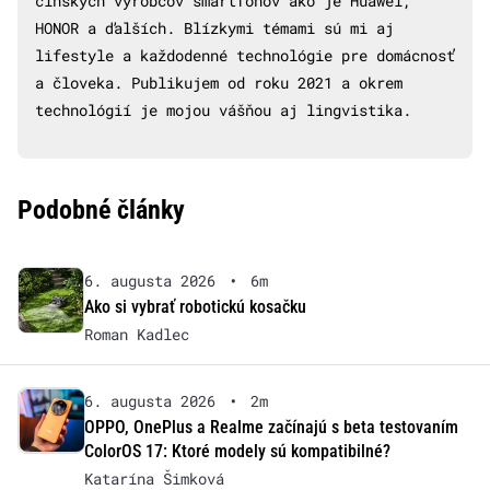
čínskych výrobcov smartfónov ako je Huawei,
HONOR a ďalších. Blízkymi témami sú mi aj
lifestyle a každodenné technológie pre domácnosť
a človeka. Publikujem od roku 2021 a okrem
technológií je mojou vášňou aj lingvistika.
Podobné články
6. augusta 2026
•
6m
Ako si vybrať robotickú kosačku
Roman Kadlec
6. augusta 2026
•
2m
OPPO, OnePlus a Realme začínajú s beta testovaním
ColorOS 17: Ktoré modely sú kompatibilné?
Katarína Šimková