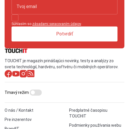
Súhlasím so
zásadami spracovaním údajov
.
Potvrdiť
TOUCHIT je magazín prinášajúci novinky, testy a analýzy zo
sveta technológií, hardvéru, softvéru či mobilných operátorov.
Tmavý režim
O nás / Kontakt
Predplatné časopisu
TOUCHIT
Pre inzerentov
Podmienky používania webu
BrandIT