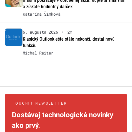
Xiaomi pokračuje v obľúbenej akcii: Kúpte si smartfón
a získate hodnotný darček
Katarína Šimková
6. augusta 2026
•
2m
Klasický Outlook ešte stále nekončí, dostal novú
funkciu
Michal Reiter
TOUCHIT NEWSLETTER
Dostávaj technologické novinky
ako prvý.