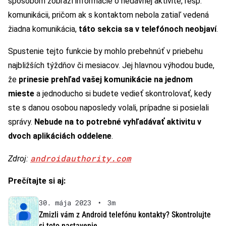
spôsobom zobrazí informácie o nedávnej aktivite, resp.
komunikácii, pričom ak s kontaktom nebola zatiaľ vedená
žiadna komunikácia,
táto sekcia sa v telefónoch neobjaví
.
Spustenie tejto funkcie by mohlo prebehnúť v priebehu
najbližších týždňov či mesiacov. Jej hlavnou výhodou bude,
že
prinesie prehľad vašej komunikácie na jednom
mieste
a jednoducho si budete vedieť skontrolovať, kedy
ste s danou osobou naposledy volali, prípadne si posielali
správy.
Nebude na to potrebné vyhľadávať aktivitu v
dvoch aplikáciách oddelene
.
androidauthority.com
Zdroj:
Prečítajte si aj:
30. mája 2023
•
3m
Zmizli vám z Android telefónu kontakty? Skontrolujte
si toto nastavenie