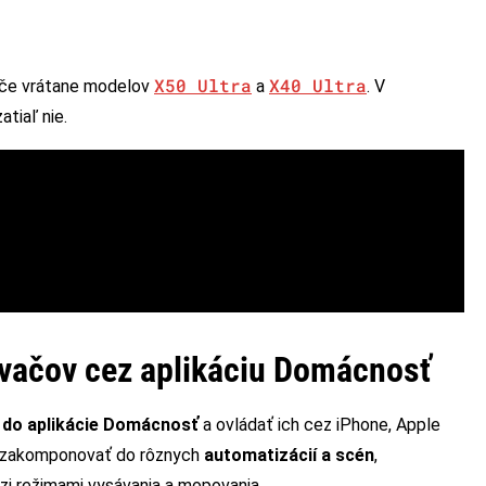
X50 Ultra
X40 Ultra
vače vrátane modelov
a
. V
atiaľ nie.
ávačov cez aplikáciu Domácnosť
ť do aplikácie Domácnosť
a ovládať ich cez iPhone, Apple
e zakomponovať do rôznych
automatizácií a scén
,
zi režimami vysávania a mopovania.