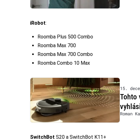
iRobot
:
Roomba Plus 500 Combo
Roomba Max 700
Roomba Max 700 Combo
Roomba Combo 10 Max
15. dece
Tohto 
vyhlás
Roman Ka
SwitchBot
S20 a SwitchBot K11+