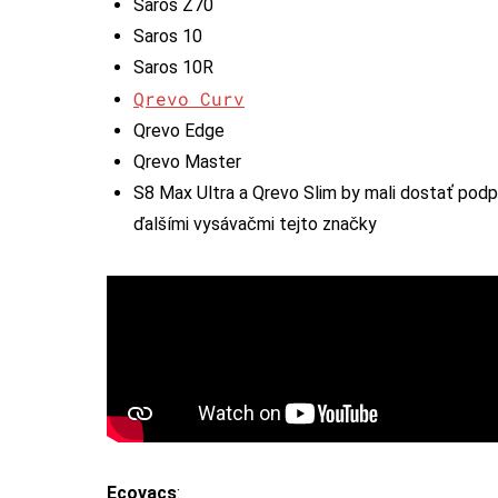
Saros Z70
Saros 10
Saros 10R
Qrevo Curv
Qrevo Edge
Qrevo Master
S8 Max Ultra a Qrevo Slim by mali dostať podp
ďalšími vysávačmi tejto značky
Ecovacs
: