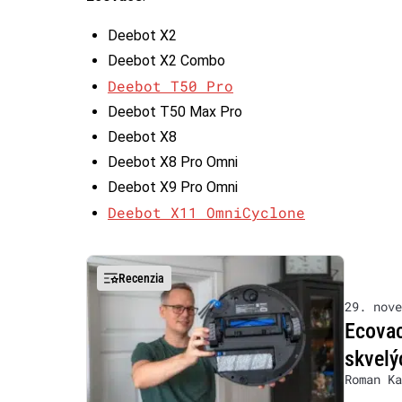
Deebot X2
Deebot X2 Combo
Deebot T50 Pro
Deebot T50 Max Pro
Deebot X8
Deebot X8 Pro Omni
Deebot X9 Pro Omni
Deebot X11 OmniCyclone
Recenzia
29. nove
Ecovac
skvelý
Roman Ka