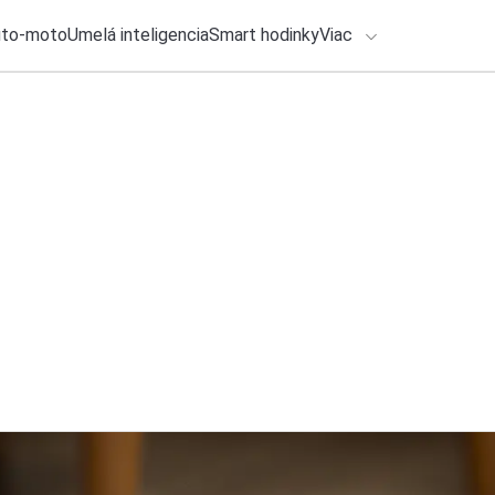
uto-moto
Umelá inteligencia
Smart hodinky
Viac
HLO BY VÁS ZAUJÍMAŤ
lačové správy
24. júla 2026
•
2m
ADÁVANIA
Vedie film Backroom
Michal Reiter
Zadajte frázu pre vyhľadanie