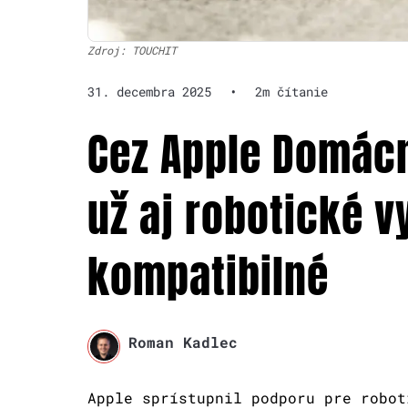
Zdroj: TOUCHIT
31. decembra 2025
•
2m čítanie
Cez Apple Domác
už aj robotické v
kompatibilné
Roman Kadlec
Apple sprístupnil podporu pre robot