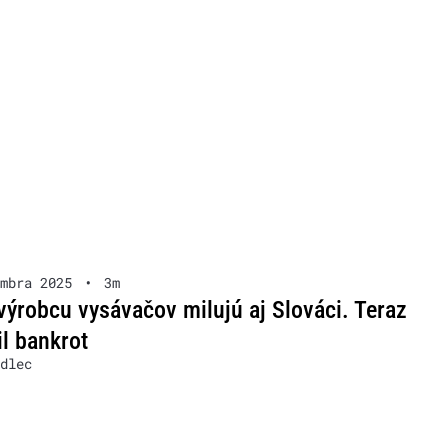
mbra 2025
•
3m
výrobcu vysávačov milujú aj Slováci. Teraz
il bankrot
dlec