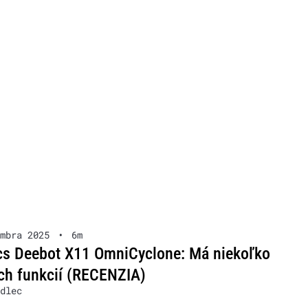
mbra 2025
•
6m
s Deebot X11 OmniCyclone: Má niekoľko
ch funkcií (RECENZIA)
dlec