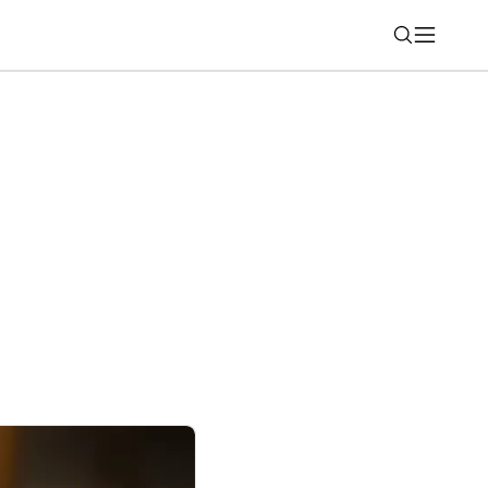
Nájsť
s, Toy Story 5 asi nezaujal (rebríček 29)