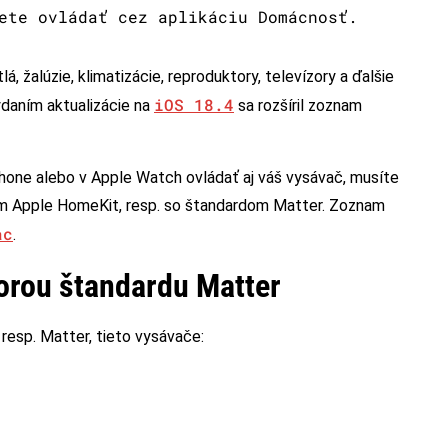
ete ovládať cez aplikáciu Domácnosť.
 žalúzie, klimatizácie, reproduktory, televízory a ďalšie
iOS 18.4
ydaním aktualizácie na
sa rozšíril zoznam
Phone alebo v Apple Watch ovládať aj váš vysávač, musíte
lom Apple HomeKit, resp. so štandardom Matter. Zoznam
ac
.
orou štandardu Matter
esp. Matter, tieto vysávače: