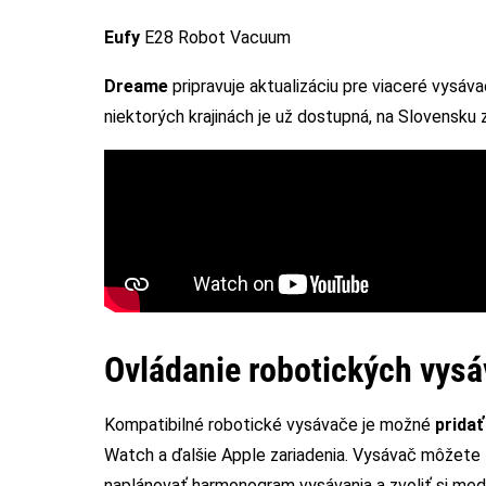
Eufy
E28 Robot Vacuum
Dreame
pripravuje aktualizáciu pre viaceré vysá
niektorých krajinách je už dostupná, na Slovensku z
Ovládanie robotických vys
Kompatibilné robotické vysávače je možné
prida
Watch a ďalšie Apple zariadenia. Vysávač môžet
naplánovať harmonogram vysávania a zvoliť si med