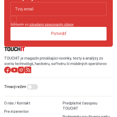
Súhlasím so
zásadami spracovaním údajov
.
Potvrdiť
TOUCHIT je magazín prinášajúci novinky, testy a analýzy zo
sveta technológií, hardvéru, softvéru či mobilných operátorov.
Tmavý režim
O nás / Kontakt
Predplatné časopisu
TOUCHIT
Pre inzerentov
Podmienky používania webu