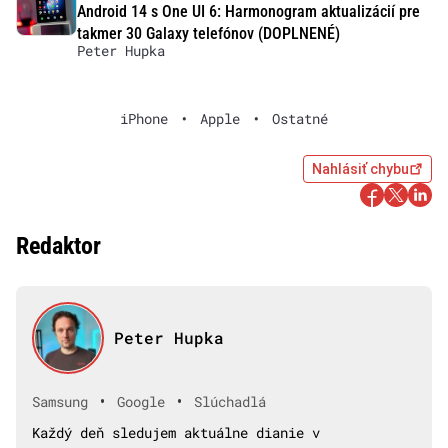
Android 14 s One UI 6: Harmonogram aktualizácií pre
takmer 30 Galaxy telefónov (DOPLNENÉ)
Peter Hupka
iPhone
•
Apple
•
Ostatné
Nahlásiť chybu
Redaktor
Peter Hupka
•
•
Samsung
Google
Slúchadlá
Každý deň sledujem aktuálne dianie v