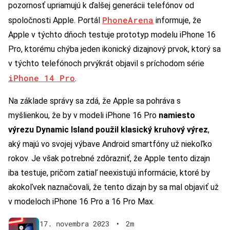
pozornosť upriamujú k ďalšej generácii telefónov od
PhoneArena
spoločnosti Apple. Portál
informuje, že
Apple v týchto dňoch testuje prototyp modelu iPhone 16
Pro, ktorému chýba jeden ikonický dizajnový prvok, ktorý sa
v týchto telefónoch prvýkrát objavil s príchodom série
iPhone 14 Pro
.
Na základe správy sa zdá, že Apple sa pohráva s
myšlienkou, že by v modeli iPhone 16 Pro
namiesto
výrezu Dynamic Island použil klasický kruhový výrez
,
aký majú vo svojej výbave Android smartfóny už niekoľko
rokov. Je však potrebné zdôrazniť, že Apple tento dizajn
iba testuje, pričom zatiaľ neexistujú informácie, ktoré by
akokoľvek naznačovali, že tento dizajn by sa mal objaviť už
v modeloch iPhone 16 Pro a 16 Pro Max.
17. novembra 2023
•
2m