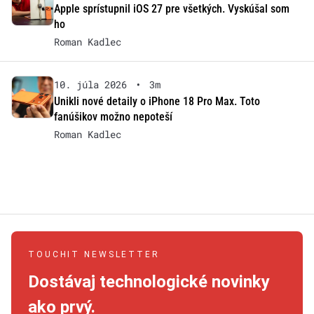
Apple sprístupnil iOS 27 pre všetkých. Vyskúšal som
ho
Roman Kadlec
10. júla 2026
•
3m
Unikli nové detaily o iPhone 18 Pro Max. Toto
fanúšikov možno nepoteší
Roman Kadlec
TOUCHIT NEWSLETTER
Dostávaj technologické novinky
ako prvý.