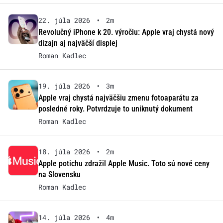
22. júla 2026
•
2m
Revolučný iPhone k 20. výročiu: Apple vraj chystá nový
dizajn aj najväčší displej
Roman Kadlec
19. júla 2026
•
3m
Apple vraj chystá najväčšiu zmenu fotoaparátu za
posledné roky. Potvrdzuje to uniknutý dokument
Roman Kadlec
18. júla 2026
•
2m
Apple potichu zdražil Apple Music. Toto sú nové ceny
na Slovensku
Roman Kadlec
14. júla 2026
•
4m