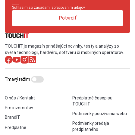
Súhlasím so
zásadami spracovaním údajov
.
Potvrdiť
TOUCHIT je magazín prinášajúci novinky, testy a analýzy zo
sveta technológií, hardvéru, softvéru či mobilných operátorov.
Tmavý režim
O nás / Kontakt
Predplatné časopisu
TOUCHIT
Pre inzerentov
Podmienky používania webu
BrandIT
Podmienky predaja
Predplatné
predplatného