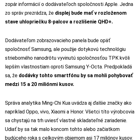
zopár informácií o dodávateľoch spoločnosti Apple. Jedna
zo správ prezrádza, že
displej bude mať v rozloženom
stave uhlopriečku 8-palcov a rozlíšenie QHD+.
Dodávateľom zobrazovacieho panela bude opäť
spoločnosť Samsung, ale použije dotykovú technológiu
strieborného nanodrôtu vyvinutú spoločnosťou TPK kvôli
lepším vlastnostiam oproti Samsung Y-Octa. Predpokladá
sa, že
dodávky tohto smartfónu by sa mohli pohybovať
medzi 15 a 20 miliónmi kusov.
Správa analytika Ming-Chi Kua uvádza aj ďalšie značky ako
napríklad Oppo, vivo, Xiaomi a Honor. Všetci títo výrobcovia
sa chystajú na trh uviesť vlastné skladateľné zariadenie.
Udiať by sa tak malo koncom tohto alebo začiatkom
budúceho roka s celkovým objemom asi 17 miliónov kusov.