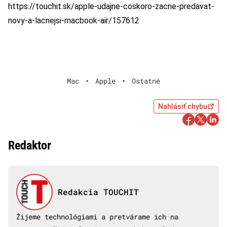
https://touchit.sk/apple-udajne-coskoro-zacne-predavat-
novy-a-lacnejsi-macbook-air/157612
Mac
•
Apple
•
Ostatné
Nahlásiť chybu
Redaktor
Redakcia TOUCHIT
Žijeme technológiami a pretvárame ich na