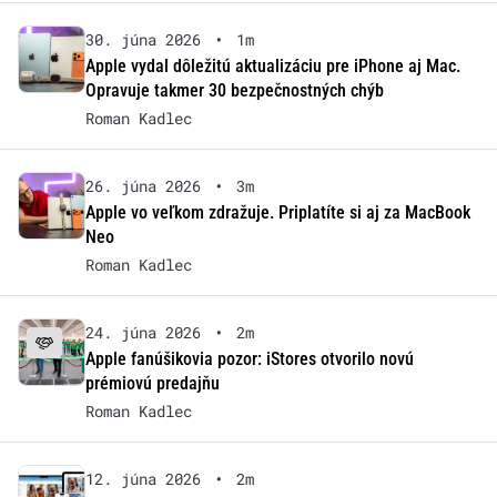
30. júna 2026
•
1m
Apple vydal dôležitú aktualizáciu pre iPhone aj Mac.
Opravuje takmer 30 bezpečnostných chýb
Roman Kadlec
26. júna 2026
•
3m
Apple vo veľkom zdražuje. Priplatíte si aj za MacBook
Neo
Roman Kadlec
24. júna 2026
•
2m
Apple fanúšikovia pozor: iStores otvorilo novú
prémiovú predajňu
Roman Kadlec
12. júna 2026
•
2m