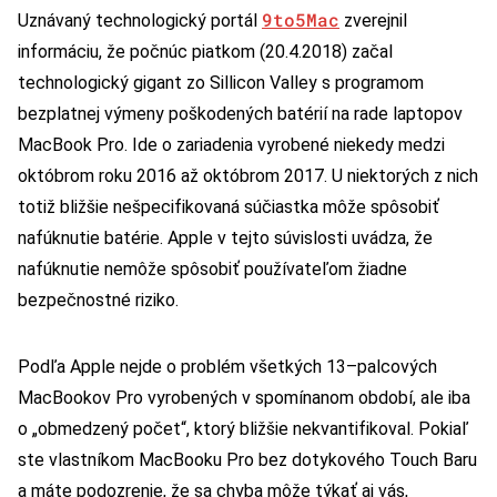
9to5Mac
Uznávaný technologický portál
zverejnil
informáciu, že počnúc piatkom (20.4.2018) začal
technologický gigant zo Sillicon Valley s programom
bezplatnej výmeny poškodených batérií na rade laptopov
MacBook Pro. Ide o zariadenia vyrobené niekedy medzi
októbrom roku 2016 až októbrom 2017. U niektorých z nich
totiž bližšie nešpecifikovaná súčiastka môže spôsobiť
nafúknutie batérie. Apple v tejto súvislosti uvádza, že
nafúknutie nemôže spôsobiť používateľom žiadne
bezpečnostné riziko.
Podľa Apple nejde o problém všetkých 13–palcových
MacBookov Pro vyrobených v spomínanom období, ale iba
o „obmedzený počet“, ktorý bližšie nekvantifikoval. Pokiaľ
ste vlastníkom MacBooku Pro bez dotykového Touch Baru
a máte podozrenie, že sa chyba môže týkať aj vás,