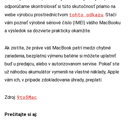
odporúčame skontrolovať si túto skutočnosť priamo na
tohto odkazu
webe výrobcu prostredníctvom
. Stačí
vám poznať výrobné sériové číslo (IMEI) vášho MacBooku
a výsledok sa dozviete prakticky okamžite.
Ak zistíte, že práve váš MacBook patrí medzi chybné
zariadenia, bezplatnú výmenu batérie si môžete uplatniť
buď u predajcu, alebo v autorizovanom servise. Pokiaľ ste
už náhodou akumulátor vymenili na vlastné náklady, Apple
vám ich, v prípade zdokladovania úhrady, preplatí.
9to5Mac
Zdroj:
Prečítajte si aj: