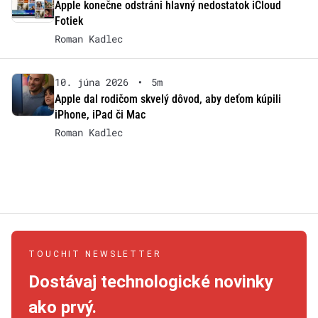
Apple konečne odstráni hlavný nedostatok iCloud
Fotiek
Roman Kadlec
10. júna 2026
•
5m
Apple dal rodičom skvelý dôvod, aby deťom kúpili
iPhone, iPad či Mac
Roman Kadlec
TOUCHIT NEWSLETTER
Dostávaj technologické novinky
ako prvý.