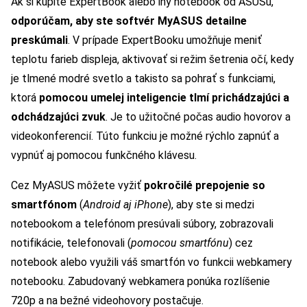
Ak si kúpite ExpertBook alebo iný notebook od ASUSu,
odporúčam, aby ste softvér MyASUS detailne
preskúmali
. V prípade ExpertBooku umožňuje meniť
teplotu farieb displeja, aktivovať si režim šetrenia očí, kedy
je tlmené modré svetlo a takisto sa pohrať s funkciami,
ktorá
pomocou umelej inteligencie tlmí prichádzajúci a
odchádzajúci zvuk
. Je to užitočné počas audio hovorov a
videokonferencií. Túto funkciu je možné rýchlo zapnúť a
vypnúť aj pomocou funkčného klávesu.
Cez MyASUS môžete vyžiť
pokročilé prepojenie so
smartfónom
(
Android aj iPhone
), aby ste si medzi
notebookom a telefónom presúvali súbory, zobrazovali
notifikácie, telefonovali (
pomocou smartfónu
) cez
notebook alebo využili váš smartfón vo funkcii webkamery
notebooku. Zabudovaný webkamera ponúka rozlíšenie
720p a na bežné videohovory postačuje.