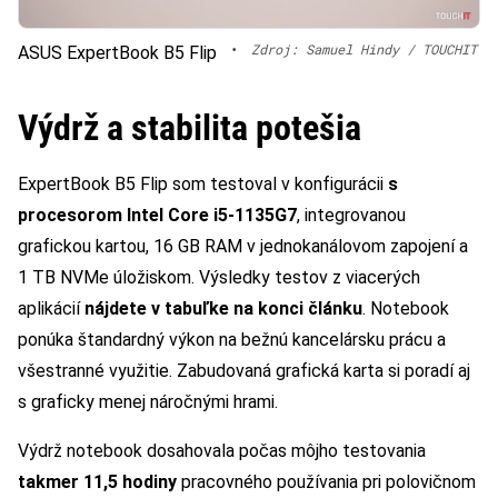
•
Zdroj: Samuel Hindy / TOUCHIT
ASUS ExpertBook B5 Flip
Výdrž a stabilita potešia
ExpertBook B5 Flip som testoval v konfigurácii
s
procesorom Intel Core i5-1135G7
, integrovanou
grafickou kartou, 16 GB RAM v jednokanálovom zapojení a
1 TB NVMe úložiskom. Výsledky testov z viacerých
aplikácií
nájdete v tabuľke na konci článku
. Notebook
ponúka štandardný výkon na bežnú kancelársku prácu a
všestranné využitie. Zabudovaná grafická karta si poradí aj
s graficky menej náročnými hrami.
Výdrž notebook dosahovala počas môjho testovania
takmer 11,5 hodiny
pracovného používania pri polovičnom