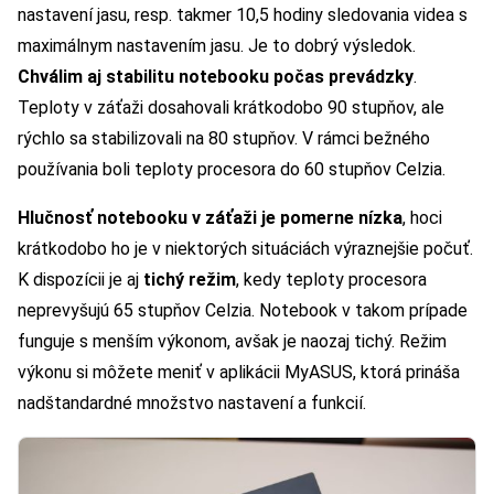
nastavení jasu, resp. takmer 10,5 hodiny sledovania videa s
maximálnym nastavením jasu. Je to dobrý výsledok.
Chválim aj stabilitu notebooku počas prevádzky
.
Teploty v záťaži dosahovali krátkodobo 90 stupňov, ale
rýchlo sa stabilizovali na 80 stupňov. V rámci bežného
používania boli teploty procesora do 60 stupňov Celzia.
Hlučnosť notebooku v záťaži je pomerne nízka
, hoci
krátkodobo ho je v niektorých situáciách výraznejšie počuť.
K dispozícii je aj
tichý režim
, kedy teploty procesora
neprevyšujú 65 stupňov Celzia. Notebook v takom prípade
funguje s menším výkonom, avšak je naozaj tichý. Režim
výkonu si môžete meniť v aplikácii MyASUS, ktorá prináša
nadštandardné množstvo nastavení a funkcií.