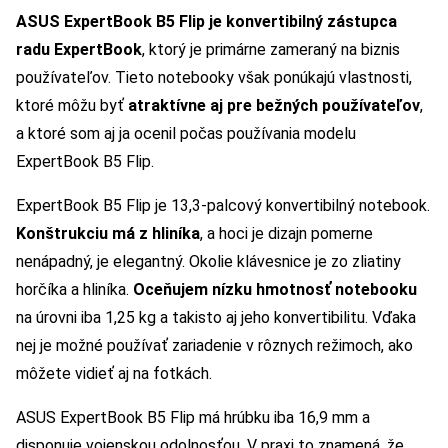
ASUS ExpertBook B5 Flip je konvertibilný zástupca
radu ExpertBook
, ktorý je primárne zameraný na biznis
používateľov. Tieto notebooky však ponúkajú vlastnosti,
ktoré môžu byť
atraktívne aj pre bežných používateľov
,
a ktoré som aj ja ocenil počas používania modelu
ExpertBook B5 Flip.
ExpertBook B5 Flip je 13,3-palcový konvertibilný notebook.
Konštrukciu má z hliníka
, a hoci je dizajn pomerne
nenápadný, je elegantný. Okolie klávesnice je zo zliatiny
horčíka a hliníka.
Oceňujem nízku hmotnosť notebooku
na úrovni iba 1,25 kg a takisto aj jeho konvertibilitu. Vďaka
nej je možné používať zariadenie v rôznych režimoch, ako
môžete vidieť aj na fotkách.
ASUS ExpertBook B5 Flip má hrúbku iba 16,9 mm a
disponuje vojenskou odolnosťou. V praxi to znamená, že