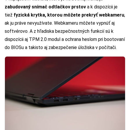
zabudovaný snímač odtlačkov prstov
a k dispozícii je
tiež
fyzická krytka, ktorou môžete prekryť webkameru
,
ak ju práve nevyužívate. Webkameru môžete vypnúť aj
softvérovo. A z hľadiska bezpečnostných funkcií sú k
dispozícii aj TPM 2.0 modul a ochrana heslom pri bootovaní
do BIOSu a takisto aj zabezpečenie úložiska v počítači.