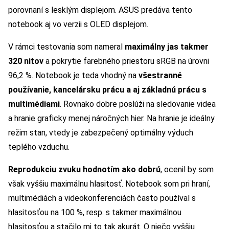
porovnaní s lesklým displejom. ASUS predáva tento
notebook aj vo verzii s OLED displejom.
V rámci testovania som nameral
maximálny jas takmer
320 nitov
a pokrytie farebného priestoru sRGB na úrovni
96,2 %. Notebook je teda vhodný na
všestranné
používanie, kancelársku prácu a aj základnú prácu s
multimédiami
. Rovnako dobre poslúži na sledovanie videa
a hranie graficky menej náročných hier. Na hranie je ideálny
režim stan, vtedy je zabezpečený optimálny výduch
teplého vzduchu.
Reprodukciu zvuku hodnotím ako dobrú
, ocenil by som
však vyššiu maximálnu hlasitosť. Notebook som pri hraní,
multimédiách a videokonferenciách často používal s
hlasitosťou na 100 %, resp. s takmer maximálnou
hlasitosťou a stačilo mi to tak akurát. O niečo vyššiu