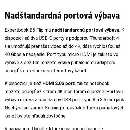
Nadštandardná portová výbava
Expertbook B5 Flip má
nadštandardnú portovú výbavu
. K
dispozícii sú dva USB-C porty s podporou Thunderbolt 4 –
tie umožňujú prenášať video až do 4K, dáta rýchlosťou až
40 Gbps a napájanie. Port typu micro HDMI je takisto vo
výbave a cez ten môžete vďaka pribalenému adaptéru
pripojiť k notebooku aj eternetový kábel.
K dispozícii je tiež
HDMI 2.0b port
, takže notebook
môžete pripojiť až k trom 4K monitorom súbežne. Portovú
výbavu uzatvára štandardný USB port typu A a 3,5 mm jack.
Nechýba ani zámok Kensington, avšak čítačku pamäťových
kariet by ste hľadali zbytočne.
V napájacom tlačidle, ktoré je na bočnej hrane, je