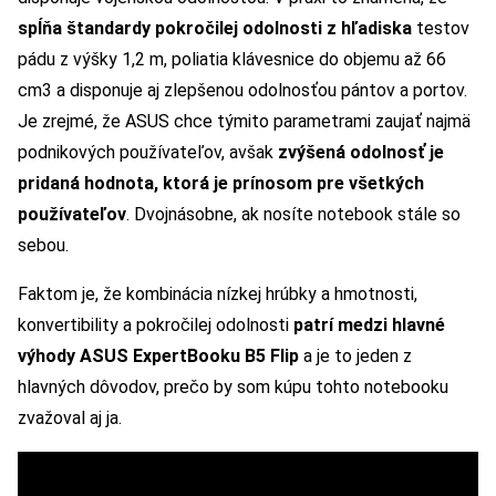
spĺňa štandardy pokročilej odolnosti z hľadiska
testov
pádu z výšky 1,2 m, poliatia klávesnice do objemu až 66
cm3 a disponuje aj zlepšenou odolnosťou pántov a portov.
Je zrejmé, že ASUS chce týmito parametrami zaujať najmä
podnikových používateľov, avšak
zvýšená odolnosť je
pridaná hodnota, ktorá je prínosom pre všetkých
používateľov
. Dvojnásobne, ak nosíte notebook stále so
sebou.
Faktom je, že kombinácia nízkej hrúbky a hmotnosti,
konvertibility a pokročilej odolnosti
patrí medzi hlavné
výhody ASUS ExpertBooku B5 Flip
a je to jeden z
hlavných dôvodov, prečo by som kúpu tohto notebooku
zvažoval aj ja.