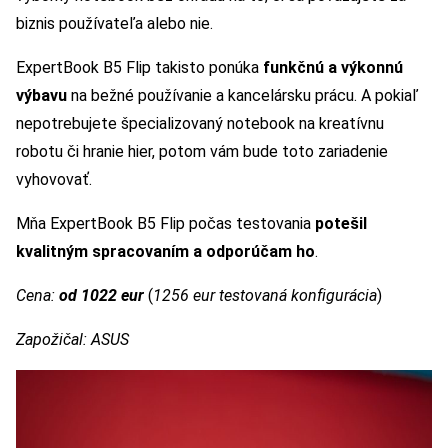
biznis používateľa alebo nie.
ExpertBook B5 Flip takisto ponúka
funkčnú a výkonnú
výbavu
na bežné používanie a kancelársku prácu. A pokiaľ
nepotrebujete špecializovaný notebook na kreatívnu
robotu či hranie hier, potom vám bude toto zariadenie
vyhovovať.
Mňa ExpertBook B5 Flip počas testovania
potešil
kvalitným spracovaním a odporúčam ho
.
Cena:
od 1022 eur
(
1256 eur testovaná konfigurácia
)
Zapožičal: ASUS