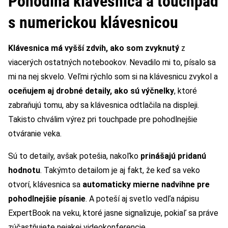
Pohodlná klávesnica a touchpad
s numerickou klávesnicou
Klávesnica má vyšší zdvih, ako som zvyknutý
z
viacerých ostatných notebookov. Nevadilo mi to, písalo sa
mi na nej skvelo. Veľmi rýchlo som si na klávesnicu zvykol a
oceňujem aj drobné detaily, ako sú výčnelky
, ktoré
zabraňujú tomu, aby sa klávesnica odtlačila na displeji.
Takisto chválim výrez pri touchpade pre pohodlnejšie
otváranie veka.
Sú to detaily, avšak potešia, nakoľko
prinášajú pridanú
hodnotu
. Takýmto detailom je aj fakt, že keď sa veko
otvorí, klávesnica sa
automaticky mierne nadvihne pre
pohodlnejšie písanie
. A poteší aj svetlo vedľa nápisu
ExpertBook na veku, ktoré jasne signalizuje, pokiaľ sa práve
zúčastňujete nejakej videokonferencie.