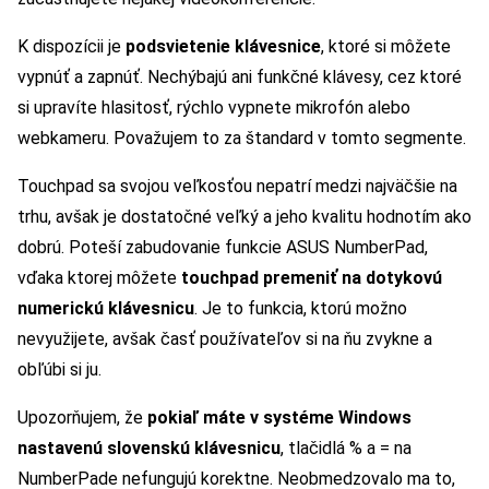
K dispozícii je
podsvietenie klávesnice
, ktoré si môžete
vypnúť a zapnúť. Nechýbajú ani funkčné klávesy, cez ktoré
si upravíte hlasitosť, rýchlo vypnete mikrofón alebo
webkameru. Považujem to za štandard v tomto segmente.
Touchpad sa svojou veľkosťou nepatrí medzi najväčšie na
trhu, avšak je dostatočné veľký a jeho kvalitu hodnotím ako
dobrú. Poteší zabudovanie funkcie ASUS NumberPad,
vďaka ktorej môžete
touchpad premeniť na dotykovú
numerickú klávesnicu
. Je to funkcia, ktorú možno
nevyužijete, avšak časť používateľov si na ňu zvykne a
obľúbi si ju.
Upozorňujem, že
pokiaľ máte v systéme Windows
nastavenú slovenskú klávesnicu
, tlačidlá % a = na
NumberPade nefungujú korektne. Neobmedzovalo ma to,