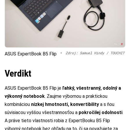
•
Zdroj: Samuel Hindy / TOUCHIT
ASUS ExpertBook B5 Flip
Verdikt
ASUS ExpertBook B5 Flip je
ľahký, všestranný, odolný a
výkonný notebook
. Zaujme výbornou a praktickou
kombináciou
nízkej hmotnosti, konvertibility
a s ňou
súvisiacou vyššou všestrannosťou a
pokročilej odolnosti
.
A práve tieto vlastnosti robia z ExpertBooku B5 Flip
výborný notebook bez ohľadu na to, či sa považujete za