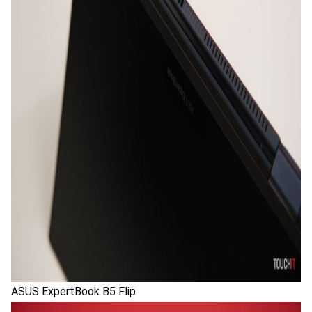
ASUS ExpertBook B5 Flip