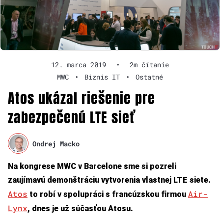
12. marca 2019
•
2m čítanie
MWC
•
Biznis IT
•
Ostatné
Atos ukázal riešenie pre
zabezpečenú LTE sieť
Ondrej Macko
Na kongrese MWC v Barcelone sme si pozreli
zaujímavú demonštráciu vytvorenia vlastnej LTE siete.
Atos
Air-
to robí v spolupráci s francúzskou firmou
Lynx
, dnes je už súčasťou Atosu.