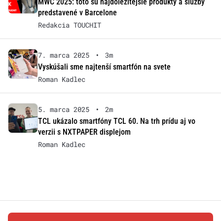
MWC 2025: toto sú najdôležitejšie produkty a služby
predstavené v Barcelone
Redakcia TOUCHIT
7. marca 2025
•
3m
Vyskúšali sme najtenší smartfón na svete
Roman Kadlec
5. marca 2025
•
2m
TCL ukázalo smartfóny TCL 60. Na trh prídu aj vo
verzii s NXTPAPER displejom
Roman Kadlec