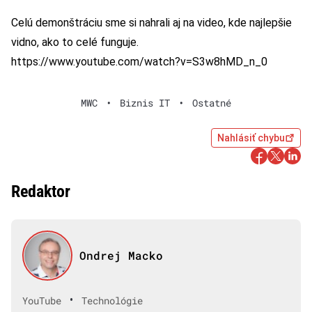
Celú demonštráciu sme si nahrali aj na video, kde najlepšie
vidno, ako to celé funguje.
https://www.youtube.com/watch?v=S3w8hMD_n_0
MWC
•
Biznis IT
•
Ostatné
Nahlásiť chybu
Redaktor
Ondrej Macko
•
YouTube
Technológie