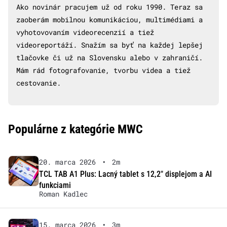
Ako novinár pracujem už od roku 1990. Teraz sa
zaoberám mobilnou komunikáciou, multimédiami a
vyhotovovaním videorecenzií a tiež
videoreportáží. Snažím sa byť na každej lepšej
tlačovke či už na Slovensku alebo v zahraničí.
Mám rád fotografovanie, tvorbu videa a tiež
cestovanie.
Populárne z kategórie MWC
20. marca 2026
•
2m
TCL TAB A1 Plus: Lacný tablet s 12,2″ displejom a AI
funkciami
Roman Kadlec
15. marca 2026
•
3m