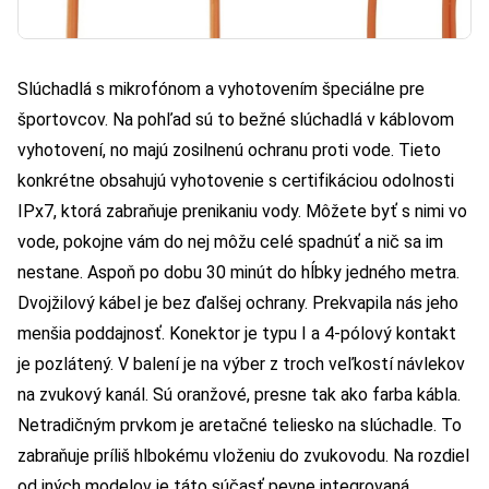
Slúchadlá s mikrofónom a vyhotovením špeciálne pre
športovcov. Na pohľad sú to bežné slúchadlá v káblovom
vyhotovení, no majú zosilnenú ochranu proti vode. Tieto
konkrétne obsahujú vyhotovenie s certifikáciou odolnosti
IPx7, ktorá zabraňuje prenikaniu vody. Môžete byť s nimi vo
vode, pokojne vám do nej môžu celé spadnúť a nič sa im
nestane. Aspoň po dobu 30 minút do hĺbky jedného metra.
Dvojžilový kábel je bez ďalšej ochrany. Prekvapila nás jeho
menšia poddajnosť. Konektor je typu I a 4-pólový kontakt
je pozlátený. V balení je na výber z troch veľkostí návlekov
na zvukový kanál. Sú oranžové, presne tak ako farba kábla.
Netradičným prvkom je aretačné teliesko na slúchadle. To
zabraňuje príliš hlbokému vloženiu do zvukovodu. Na rozdiel
od iných modelov je táto súčasť pevne integrovaná