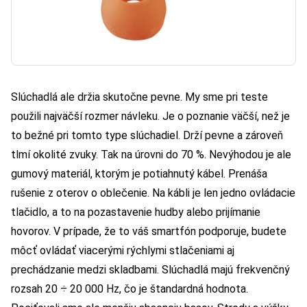
Slúchadlá ale držia skutočne pevne. My sme pri teste
použili najväčší rozmer návleku. Je o poznanie väčší, než je
to bežné pri tomto type slúchadiel. Drží pevne a zároveň
tlmí okolité zvuky. Tak na úrovni do 70 %. Nevýhodou je ale
gumový materiál, ktorým je potiahnutý kábel. Prenáša
rušenie z oterov o oblečenie. Na kábli je len jedno ovládacie
tlačidlo, a to na pozastavenie hudby alebo prijímanie
hovorov. V prípade, že to váš smartfón podporuje, budete
môcť ovládať viacerými rýchlymi stlačeniami aj
prechádzanie medzi skladbami. Slúchadlá majú frekvenčný
rozsah 20 ÷ 20 000 Hz, čo je štandardná hodnota.