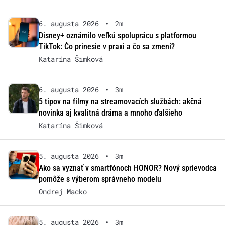
6. augusta 2026
•
2m
Disney+ oznámilo veľkú spoluprácu s platformou
TikTok: Čo prinesie v praxi a čo sa zmení?
Katarína Šimková
6. augusta 2026
•
3m
5 tipov na filmy na streamovacích službách: akčná
novinka aj kvalitná dráma a mnoho ďalšieho
Katarína Šimková
5. augusta 2026
•
3m
Ako sa vyznať v smartfónoch HONOR? Nový sprievodca
pomôže s výberom správneho modelu
Ondrej Macko
5. augusta 2026
•
3m