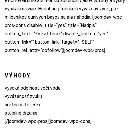
Pociťovali sme ale menšiu absenciu basov. Stredy a výšky
vynikajú najviac. Hudobne produkujú vyvážený zvuk, pre
milovníkov dunivých basov sa ale nehodia. [joomdev-wpc-
pros-cons disable_title=“yes“ title=“Nadpis“
button_text=“Získať teraz“ disable_button=“yes“
button_link=““ button_link_target=“_SELF“
button_rel_attr=“dofollow“][joomdev-wpc-pros]
VÝHODY
vysoká odolnosť voči vode
vyváženosť zvuku
aretačné teliesko
stabilné držanie
[/joomdev-wpc-pros][joomdev-wpc-cons]