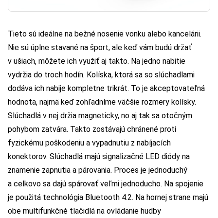
Tieto sú ideálne na bežné nosenie vonku alebo kancelárii.
Nie sú úplne stavané na šport, ale keď vám budú držať
v ušiach, môžete ich využiť aj takto. Na jedno nabitie
vydržia do troch hodín. Kolíska, ktorá sa so slúchadlami
dodáva ich nabije kompletne trikrát. To je akceptovateľná
hodnota, najmä keď zohľadníme väčšie rozmery kolísky.
Slúchadlá v nej držia magneticky, no aj tak sa otočným
pohybom zatvára. Takto zostávajú chránené proti
fyzickému poškodeniu a vypadnutiu z nabíjacích
konektorov. Slúchadlá majú signalizačné LED diódy na
znamenie zapnutia a párovania. Proces je jednoduchý
a celkovo sa dajú spárovať veľmi jednoducho. Na spojenie
je použitá technológia Bluetooth 4.2. Na hornej strane majú
obe multifunkčné tlačidlá na ovládanie hudby