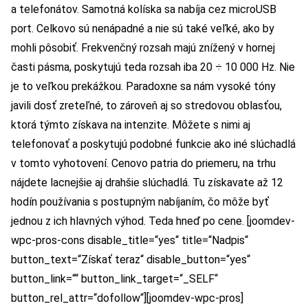
a telefonátov. Samotná kolíska sa nabíja cez microUSB
port. Celkovo sú nenápadné a nie sú také veľké, ako by
mohli pôsobiť. Frekvenčný rozsah majú znížený v hornej
časti pásma, poskytujú teda rozsah iba 20 ÷ 10 000 Hz. Nie
je to veľkou prekážkou. Paradoxne sa nám vysoké tóny
javili dosť zreteľné, to zároveň aj so stredovou oblasťou,
ktorá týmto získava na intenzite. Môžete s nimi aj
telefonovať a poskytujú podobné funkcie ako iné slúchadlá
v tomto vyhotovení. Cenovo patria do priemeru, na trhu
nájdete lacnejšie aj drahšie slúchadlá. Tu získavate až 12
hodín používania s postupným nabíjaním, čo môže byť
jednou z ich hlavných výhod. Teda hneď po cene. [joomdev-
wpc-pros-cons disable_title=“yes“ title=“Nadpis“
button_text=“Získať teraz“ disable_button=“yes“
button_link=““ button_link_target=“_SELF“
button_rel_attr=“dofollow“][joomdev-wpc-pros]