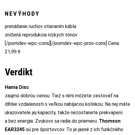
NEVÝHODY
prenášanie ruchov otieraním kábla
znížená reprodukcia nízkych tónov
[/joomdev-wpc-cons][/joomdev-wpc-pros-cons] Cena:
21,99 €
Verdikt
Hama Disc
zaujmú dobrou cenou. Tiež s nimi môžete cestovať na
dlhšie vzdialenosti s veľkou nabíjacou kolískou. Na nej máte
ukazovatele jej kapacity, takže nezostanete prekvapení
a bez energie. Zvukovo sa radia do priemeru.
Thomson
EAR3245
sú pre športovcov. To je jasné z ich funkčného