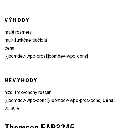
VÝHODY
malé rozmery
multifunkčné tlačidlá
cena
[/joomdev-wpc-pros][joomdev-wpc-cons]
NEVÝHODY
nižší frekvenčný rozsah
[/joomdev-wpc-cons][/joomdev-wpc-pros-cons]
Cena:
75,99 €
Thomson EAR3245