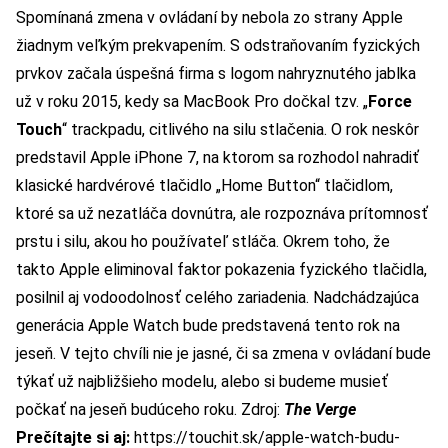
Spomínaná zmena v ovládaní by nebola zo strany Apple
žiadnym veľkým prekvapením. S odstraňovaním fyzických
prvkov začala úspešná firma s logom nahryznutého jablka
už v roku 2015, kedy sa MacBook Pro dočkal tzv. „
Force
Touch
“ trackpadu, citlivého na silu stlačenia. O rok neskôr
predstavil Apple iPhone 7, na ktorom sa rozhodol nahradiť
klasické hardvérové tlačidlo „Home Button“ tlačidlom,
ktoré sa už nezatláča dovnútra, ale rozpoznáva prítomnosť
prstu i silu, akou ho používateľ stláča. Okrem toho, že
takto Apple eliminoval faktor pokazenia fyzického tlačidla,
posilnil aj vodoodolnosť celého zariadenia. Nadchádzajúca
generácia Apple Watch bude predstavená tento rok na
jeseň. V tejto chvíli nie je jasné, či sa zmena v ovládaní bude
týkať už najbližšieho modelu, alebo si budeme musieť
počkať na jeseň budúceho roku. Zdroj:
The Verge
Prečítajte si aj:
https://touchit.sk/apple-watch-budu-