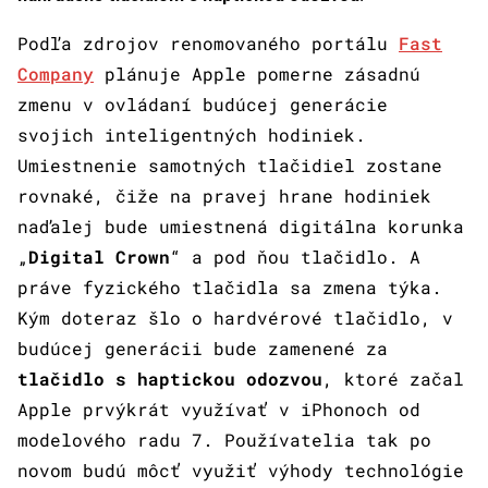
Podľa zdrojov renomovaného portálu
Fast
Company
plánuje Apple pomerne zásadnú
zmenu v ovládaní budúcej generácie
svojich inteligentných hodiniek.
Umiestnenie samotných tlačidiel zostane
rovnaké, čiže na pravej hrane hodiniek
naďalej bude umiestnená digitálna korunka
„
Digital Crown
“ a pod ňou tlačidlo. A
práve fyzického tlačidla sa zmena týka.
Kým doteraz šlo o hardvérové tlačidlo, v
budúcej generácii bude zamenené za
tlačidlo s haptickou odozvou
, ktoré začal
Apple prvýkrát využívať v iPhonoch od
modelového radu 7. Používatelia tak po
novom budú môcť využiť výhody technológie