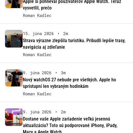
Apple si pohneval používateľov Apple Watch. Teraz
vysvetlil, prečo
Roman Kadlec
15. júna 2026
•
2m
Strava výrazne zlepšila turistiku. Pribudli lepšie trasy,
navigácia aj zdieľanie
Roman Kadlec
9. júna 2026
•
3m
Nový watchOS 27 nebude pre všetkých. Apple ho
sprístupní len vybraným hodinkám
Roman Kadlec
9. júna 2026
•
2m
Dostane vaše Apple zariadenie veľkú jesennú
aktualizáciu? Toto sú podporované iPhony, iPady,
Macy a Apple Watch