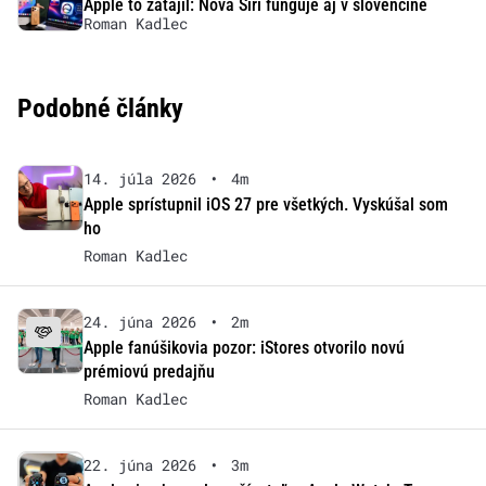
Apple to zatajil: Nová Siri funguje aj v slovenčine
Roman Kadlec
Podobné články
14. júla 2026
•
4m
Apple sprístupnil iOS 27 pre všetkých. Vyskúšal som
ho
Roman Kadlec
24. júna 2026
•
2m
Apple fanúšikovia pozor: iStores otvorilo novú
prémiovú predajňu
Roman Kadlec
22. júna 2026
•
3m