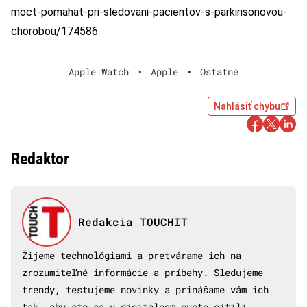
moct-pomahat-pri-sledovani-pacientov-s-parkinsonovou-
chorobou/174586
Apple Watch
•
Apple
•
Ostatné
Nahlásiť chybu
Redaktor
Redakcia TOUCHIT
Žijeme technológiami a pretvárame ich na
zrozumiteľné informácie a príbehy. Sledujeme
trendy, testujeme novinky a prinášame vám ich
tak, aby ste sa v digitálnom svete cítili