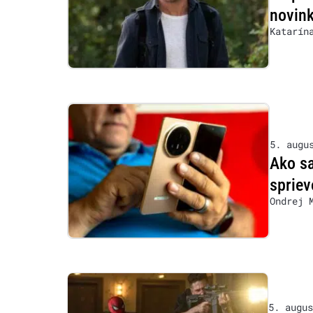
novink
Katarín
5. augu
Ako s
sprie
Ondrej 
5. augus