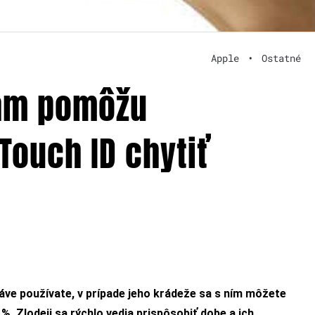
Apple
•
Ostatné
ám pomôžu
Touch ID chytiť
áve používate, v prípade jeho krádeže sa s ním môžete
. Zlodeji sa rýchlo vedia prispôsobiť dobe a ich