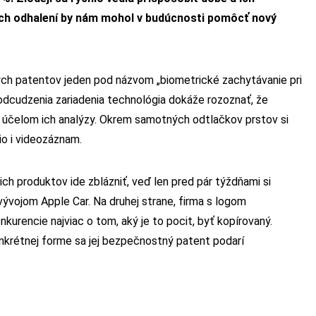
i ich odhalení by nám mohol v budúcnosti pomôcť nový
hých patentov jeden pod názvom „biometrické zachytávanie pri
 odcudzenia zariadenia technológia dokáže rozoznať, že
za účelom ich analýzy. Okrem samotných odtlačkov prstov si
io i videozáznam.
ich produktov ide zblázniť, veď len pred pár týždňami si
vývojom Apple Car. Na druhej strane, firma s logom
kurencie najviac o tom, aký je to pocit, byť kopírovaný.
onkrétnej forme sa jej bezpečnostný patent podarí