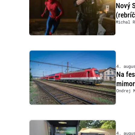
Nový S
(rebrí
Michal R
4. augu
Na fe
mimor
Ondrej 
4. augu