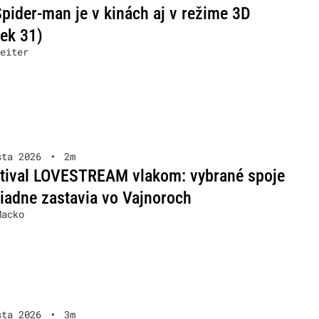
pider-man je v kinách aj v režime 3D
ček 31)
eiter
sta 2026
•
2m
stival LOVESTREAM vlakom: vybrané spoje
iadne zastavia vo Vajnoroch
Macko
sta 2026
•
3m