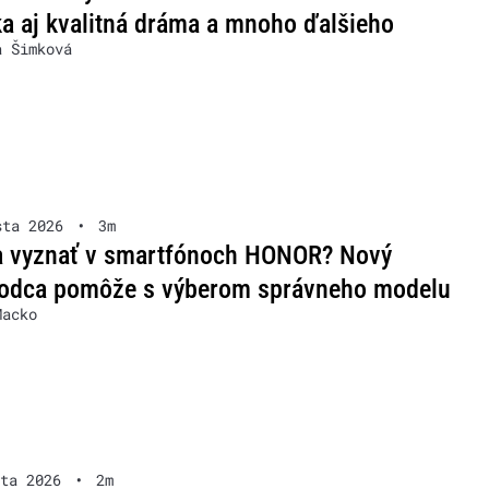
a aj kvalitná dráma a mnoho ďalšieho
a Šimková
sta 2026
•
3m
a vyznať v smartfónoch HONOR? Nový
vodca pomôže s výberom správneho modelu
Macko
ta 2026
•
2m