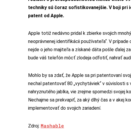
techniky sú čoraz sofistikovanejšie. V boji pr
patent od Apple.
Apple totiž nedávno pridal k zbierke svojich mno
neoprávnenej identifikácii používateľa“. V prípade
nejde o jeho majiteľa a získané dáta pošle ďalej 
bude váš telefón môcť zlodeja odfotiť, nahrať aud
Mohlo by sa zdať, že Apple sa pri patentovaní svoj
nechal patentovať 80 „vychytáviek“ v súvislosti s 
nahryznutého jablka, vie zrejme spomedzi svojej kon
Nechajme sa prekvapiť, za aký dlhý čas a v akej k
implementovať do svojich zariadení.
Mashable
Zdroj: