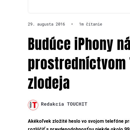
29. augusta 2016
•
1m čítanie
Budúce iPhony n
prostredníctvom 
zlodeja
Redakcia TOUCHIT
Akékoľvek zložité heslo vo svojom telefóne pr
rozlúčiť s pravdepodobnosťou niekde okolo 99 %