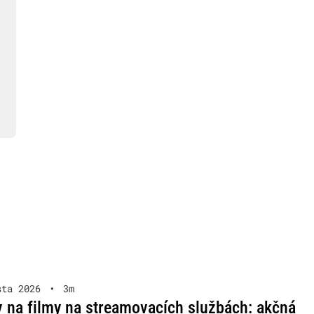
sta 2026
•
3m
v na filmy na streamovacích službách: akčná