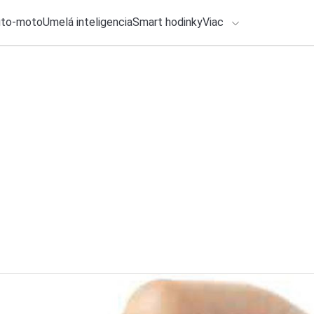
uto-moto
Umelá inteligencia
Smart hodinky
Viac
HLO BY VÁS ZAUJÍMAŤ
lačové správy
30. júla 2026
•
3m
ADÁVANIA
Dá sa Bluetooth sk
Michal Reiter
Zadajte frázu pre vyhľadanie