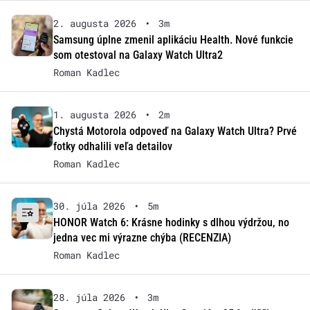
2. augusta 2026
•
3m
Samsung úplne zmenil aplikáciu Health. Nové funkcie
som otestoval na Galaxy Watch Ultra2
Roman Kadlec
1. augusta 2026
•
2m
Chystá Motorola odpoveď na Galaxy Watch Ultra? Prvé
fotky odhalili veľa detailov
Roman Kadlec
30. júla 2026
•
5m
HONOR Watch 6: Krásne hodinky s dlhou výdržou, no
jedna vec mi výrazne chýba (RECENZIA)
Roman Kadlec
28. júla 2026
•
3m