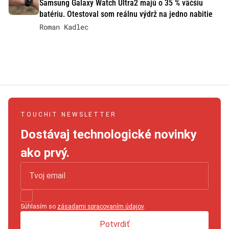
Samsung Galaxy Watch Ultra2 majú o 35 % väčšiu
batériu. Otestoval som reálnu výdrž na jedno nabitie
Roman Kadlec
TOUCHIT NEWSLETTER
Dostávaj technologické novinky
ako prvý.
Súhlasím so
zásadami spracovaním údajov
.
Potvrdiť