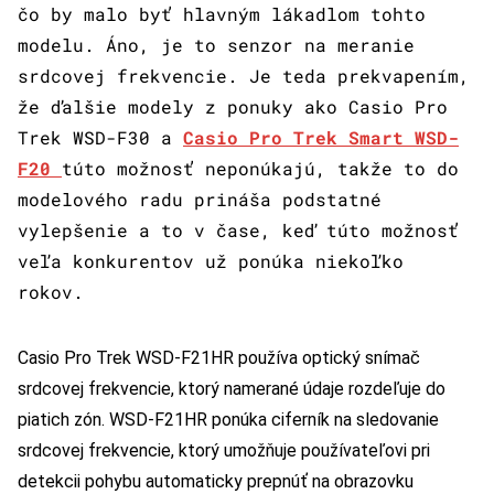
čo by malo byť hlavným lákadlom tohto
modelu. Áno, je to senzor na meranie
srdcovej frekvencie.
Je teda prekvapením,
že ďalšie modely z ponuky ako Casio Pro
Trek WSD-F30 a
Casio Pro Trek Smart WSD-
F20
túto možnosť neponúkajú, takže to do
modelového radu prináša podstatné
vylepšenie a to v čase, keď túto možnosť
veľa konkurentov už ponúka niekoľko
rokov.
Casio Pro Trek WSD-F21HR používa optický snímač
srdcovej frekvencie, ktorý namerané údaje rozdeľuje do
piatich zón. WSD-F21HR ponúka ciferník na sledovanie
srdcovej frekvencie, ktorý umožňuje používateľovi pri
detekcii pohybu automaticky prepnúť na obrazovku