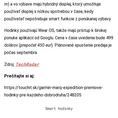
m
) a vo výbave majú hybridný displej, ktorý umožňuje
používať displej s nízkou spotrebou v čase, kedy
používateľ nepotrebuje smart funkcie z ponúkanej výbavy.
Hodinky používajú Wear OS, takže majú prístup k širokej
ponuke aplikácií od Googlu. Cena v čase uvedenia bude 499
dolárov (
prepočet 450 eur
). Plánované spustenie predaja je
počas septembra.
TechRadar
Zdroj:
Prečítajte si aj:
https://touchit.sk/garmin-marq-expedition-premiove-
hodinky-pre-kazdeho-dobrodruha/248205
Smart hodinky