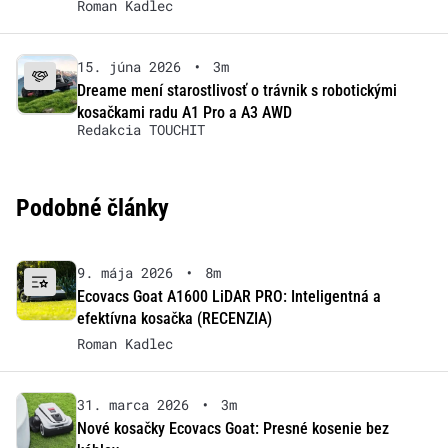
Roman Kadlec
15. júna 2026
•
3m
Dreame mení starostlivosť o trávnik s robotickými
kosačkami radu A1 Pro a A3 AWD
Redakcia TOUCHIT
Podobné články
9. mája 2026
•
8m
Ecovacs Goat A1600 LiDAR PRO: Inteligentná a
efektívna kosačka (RECENZIA)
Roman Kadlec
31. marca 2026
•
3m
Nové kosačky Ecovacs Goat: Presné kosenie bez