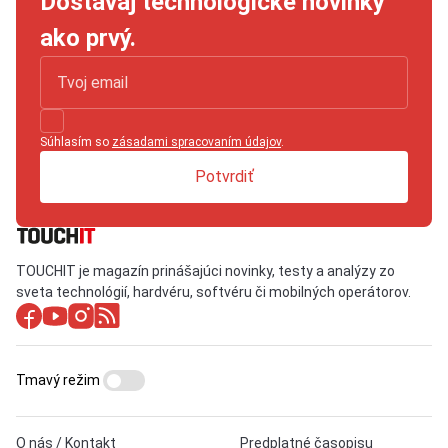
Dostávaj technologické novinky
ako prvý.
Súhlasím so
zásadami spracovaním údajov
.
Potvrdiť
TOUCHIT je magazín prinášajúci novinky, testy a analýzy zo
sveta technológií, hardvéru, softvéru či mobilných operátorov.
Tmavý režim
O nás / Kontakt
Predplatné časopisu