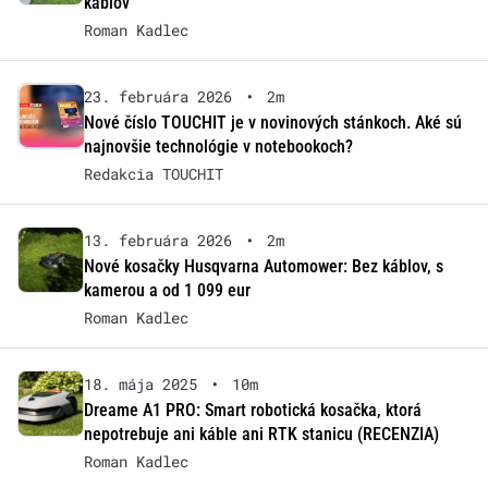
káblov
Roman Kadlec
23. februára 2026
•
2m
Nové číslo TOUCHIT je v novinových stánkoch. Aké sú
najnovšie technológie v notebookoch?
Redakcia TOUCHIT
13. februára 2026
•
2m
Nové kosačky Husqvarna Automower: Bez káblov, s
kamerou a od 1 099 eur
Roman Kadlec
18. mája 2025
•
10m
Dreame A1 PRO: Smart robotická kosačka, ktorá
nepotrebuje ani káble ani RTK stanicu (RECENZIA)
Roman Kadlec