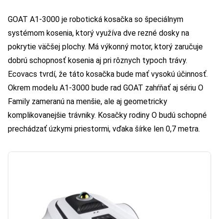
GOAT A1-3000 je robotická kosačka so špeciálnym
systémom kosenia, ktorý využíva dve rezné dosky na
pokrytie väčšej plochy. Má výkonný motor, ktorý zaručuje
dobrú schopnosť kosenia aj pri rôznych typoch trávy.
Ecovacs tvrdí, že táto kosačka bude mať vysokú účinnosť.
Okrem modelu A1-3000 bude rad GOAT zahŕňať aj sériu O
Family zameranú na menšie, ale aj geometricky
komplikovanejšie trávniky. Kosačky rodiny O budú schopné
prechádzať úzkymi priestormi, vďaka šírke len 0,7 metra.