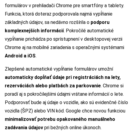
formulárov v prehliadači Chrome pre smartfóny a tablety.
Funkcia, ktorá doteraz podporovala najmä vypĺňanie
základných údajov, sa nedávno rozšírila o
podporu
komplexnejších informácií
. Pokročilé automatické
vypĺňanie prichádza po sprístupnení v desktopovej verzii
Chrome aj na mobilné zariadenia s operačnými systémami
Android a iOS
.
Zlepšené automatické vypĺňanie formulárov umožní
automaticky dopĺňať údaje pri registráciách na lety,
rezerváciách alebo platbách za parkovanie
. Chrome si
poradí aj s pokročilejšími údajmi vrátane informácií o lete.
Podporovať bude aj údaje o vozidle, ako sú evidenčné číslo
vozidla (ŠPZ) alebo VIN kód. Google chce novou funkciou
minimalizovať potrebu opakovaného manuálneho
zadávania údajov
pri bežných online úkonoch.