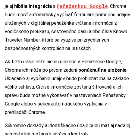
Peňaženkou Google
je aj
hlbšia integrácia
s
. Chrome
bude môcť automaticky vypĺňať formuláre pomocou údajov
uložených v digitálnej peňaženke vrátane informácií z
vodičského preukazu, cestovného pasu alebo čísla Known
Traveler Number, ktoré sa využíva pri zrýchlených
bezpečnostných kontrolách na letiskách.
Ak tieto údaje ešte nie sú uložené v Peňaženke Google,
Chrome ich môže po prvom zadaní
ponúknuť na uloženie
.
Ukladanie aj vypĺňanie údajov bude prebiehať iba na základe
vášho súhlasu. Citlivé informácie zostanú šifrované a ich
správu bude možné vykonávať v nastaveniach Peňaženky
Google alebo v sekcii automatického vypĺňania v
prehliadači Chrome.
Súkromné doklady a identifikačné údaje budú mať aj naďalej
samostatné možnosti správy a kontroly.