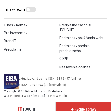
Tmavý režim
O nás / Kontakt
Predplatné časopisu
TOUCHIT
Pre inzerentov
Podmienky používania webu
BrandIT
Podmienky predaja
Predplatné
predplatného
GDPR
Nastavenia cookies
aktualizované denne: ISSN 1339-9497 (online)
a ISSN 1339-939X (tlačené vydanie)
Copyright © 2026 touchIT, s.r.o., Bratislava.
O
technické SEO
sa nám stará
TechSEO Vitals
.
TOUCHIT
Rýchle správy