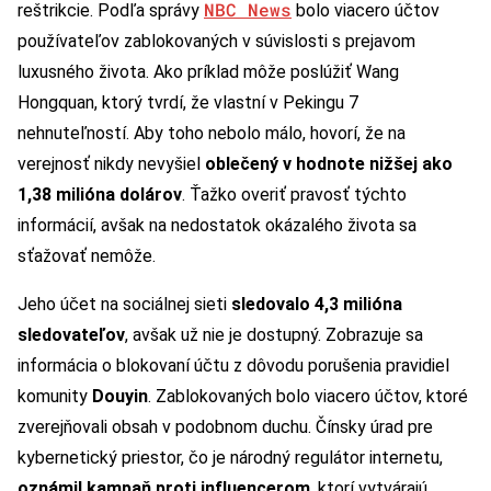
NBC News
reštrikcie. Podľa správy
bolo viacero účtov
používateľov zablokovaných v súvislosti s prejavom
luxusného života. Ako príklad môže poslúžiť Wang
Hongquan, ktorý tvrdí, že vlastní v Pekingu 7
nehnuteľností. Aby toho nebolo málo, hovorí, že na
verejnosť nikdy nevyšiel
oblečený v hodnote nižšej ako
1,38 milióna dolárov
. Ťažko overiť pravosť týchto
informácií, avšak na nedostatok okázalého života sa
sťažovať nemôže.
Jeho účet na sociálnej sieti
sledovalo 4,3 milióna
sledovateľov
, avšak už nie je dostupný. Zobrazuje sa
informácia o blokovaní účtu z dôvodu porušenia pravidiel
komunity
Douyin
. Zablokovaných bolo viacero účtov, ktoré
zverejňovali obsah v podobnom duchu. Čínsky úrad pre
kybernetický priestor, čo je národný regulátor internetu,
oznámil kampaň proti influencerom
, ktorí vytvárajú