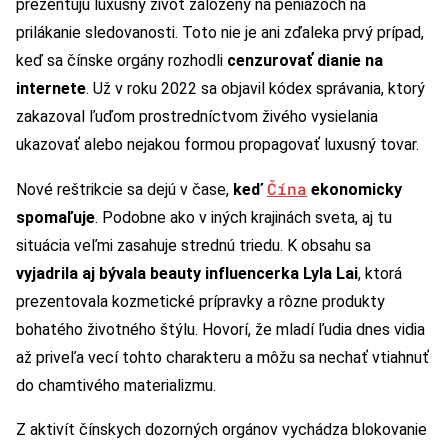
prezentujú luxusný život založený na peniazoch na
prilákanie sledovanosti. Toto nie je ani zďaleka prvý prípad,
keď sa čínske orgány rozhodli
cenzurovať dianie na
internete
. Už v roku 2022 sa objavil kódex správania, ktorý
zakazoval ľuďom prostredníctvom živého vysielania
ukazovať alebo nejakou formou propagovať luxusný tovar.
Čína
Nové reštrikcie sa dejú v čase,
keď
ekonomicky
spomaľuje
. Podobne ako v iných krajinách sveta, aj tu
situácia veľmi zasahuje strednú triedu. K obsahu sa
vyjadrila aj bývala beauty influencerka Lyla Lai
, ktorá
prezentovala kozmetické prípravky a rôzne produkty
bohatého životného štýlu. Hovorí, že mladí ľudia dnes vidia
až priveľa vecí tohto charakteru a môžu sa nechať vtiahnuť
do chamtivého materializmu.
Z aktivít čínskych dozorných orgánov vychádza blokovanie