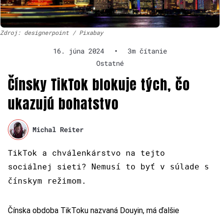
Zdroj: designerpoint / Pixabay
16. júna 2024
•
3m čítanie
Ostatné
Čínsky TikTok blokuje tých, čo
ukazujú bohatstvo
Michal Reiter
TikTok a chválenkárstvo na tejto
sociálnej sieti?
Nemusí to byť v súlade s
čínskym režimom.
Čínska obdoba TikToku nazvaná Douyin, má ďalšie