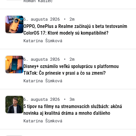
Roman Kadlec
6. augusta 2026
•
2m
OPPO, OnePlus a Realme začínajú s beta testovaním
ColorOS 17: Ktoré modely sú kompatibilné?
Katarína Šimková
6. augusta 2026
•
2m
Disney+ oznámilo veľkú spoluprácu s platformou
TikTok: Čo prinesie v praxi a čo sa zmení?
Katarína Šimková
6. augusta 2026
•
3m
5 tipov na filmy na streamovacích službách: akčná
novinka aj kvalitná dráma a mnoho ďalšieho
Katarína Šimková