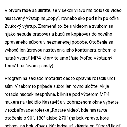
V prvom rade sa uistite, že v sekcii vľavo má položka Video
nastavený výstup na „copy“, rovnako ako pod ním položka
Zvukový výstup. Znamená to, že s videom a zvukom sa
nijako nebude pracovať a budú sa kopírovať do nového
opraveného súboru v nezmenenej podobe. Otočenie sa
vykoná len úpravou nastavenia jeho kontajnera, pričom je
nutné vybrať MP4, ktorý to umožňuje (voľba Výstupný
formát na ľavom panely).
Program na základe metadát často správnu rotáciu určí
sám. V takomto prípade súbor len rovno uložte. Ak je
rotácia naopak nesprávna, kliknite pod výberom MP4
muxera na tlačidlo Nastaviť a v zobrazenom okne vyberte
v rozbaľovacej roletke „Rotate video“, kde nastavte
otočenie o 90°, 180° alebo 270° (na bok vpravo, hore
nohami, na bok vľavo). Následne už kliknite na Súbor/Uložiť