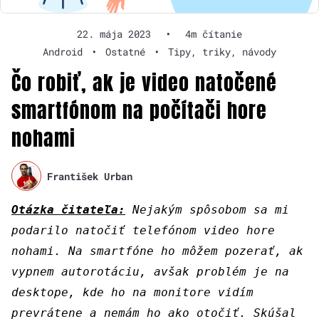
22. mája 2023
•
4m čítanie
Android
•
Ostatné
•
Tipy, triky, návody
Čo robiť, ak je video natočené
smartfónom na počítači hore
nohami
František Urban
Otázka čitateľa:
Nejakým spôsobom sa mi
podarilo natočiť telefónom video hore
nohami. Na smartfóne ho môžem pozerať, ak
vypnem autorotáciu, avšak problém je na
desktope, kde ho na monitore vidím
prevrátene a nemám ho ako otočiť. Skúšal