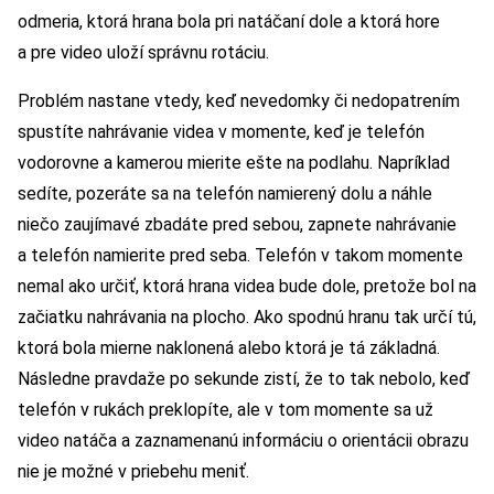
odmeria, ktorá hrana bola pri natáčaní dole a ktorá hore
a pre video uloží správnu rotáciu.
Problém nastane vtedy, keď nevedomky či nedopatrením
spustíte nahrávanie videa v momente, keď je telefón
vodorovne a kamerou mierite ešte na podlahu. Napríklad
sedíte, pozeráte sa na telefón namierený dolu a náhle
niečo zaujímavé zbadáte pred sebou, zapnete nahrávanie
a telefón namierite pred seba. Telefón v takom momente
nemal ako určiť, ktorá hrana videa bude dole, pretože bol na
začiatku nahrávania na plocho. Ako spodnú hranu tak určí tú,
ktorá bola mierne naklonená alebo ktorá je tá základná.
Následne pravdaže po sekunde zistí, že to tak nebolo, keď
telefón v rukách preklopíte, ale v tom momente sa už
video natáča a zaznamenanú informáciu o orientácii obrazu
nie je možné v priebehu meniť.