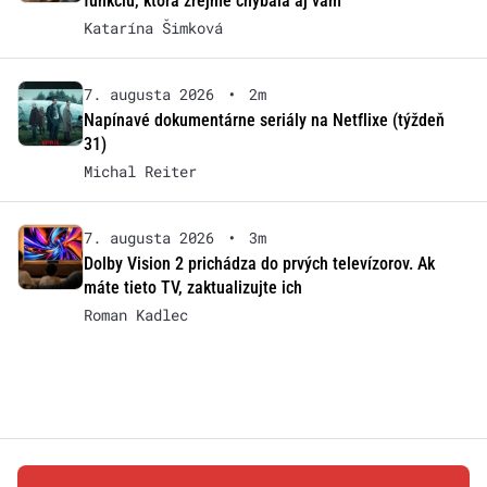
funkciu, ktorá zrejme chýbala aj vám
Katarína Šimková
7. augusta 2026
•
2m
Napínavé dokumentárne seriály na Netflixe (týždeň
31)
Michal Reiter
7. augusta 2026
•
3m
Dolby Vision 2 prichádza do prvých televízorov. Ak
máte tieto TV, zaktualizujte ich
Roman Kadlec