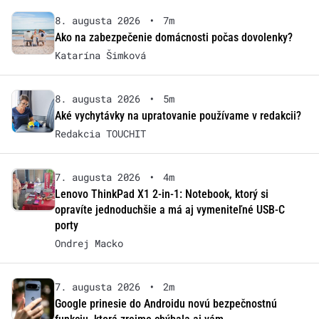
8. augusta 2026
•
7m
Ako na zabezpečenie domácnosti počas dovolenky?
Katarína Šimková
8. augusta 2026
•
5m
Aké vychytávky na upratovanie používame v redakcii?
Redakcia TOUCHIT
7. augusta 2026
•
4m
Lenovo ThinkPad X1 2-in-1: Notebook, ktorý si
opravíte jednoduchšie a má aj vymeniteľné USB-C
porty
Ondrej Macko
7. augusta 2026
•
2m
Google prinesie do Androidu novú bezpečnostnú