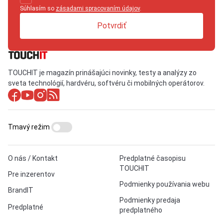
Súhlasím so
zásadami spracovaním údajov
.
Potvrdiť
TOUCHIT je magazín prinášajúci novinky, testy a analýzy zo
sveta technológií, hardvéru, softvéru či mobilných operátorov.
Tmavý režim
O nás / Kontakt
Predplatné časopisu
TOUCHIT
Pre inzerentov
Podmienky používania webu
BrandIT
Podmienky predaja
Predplatné
predplatného