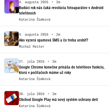
4. augusta 2026
•
2m
Budúci rok nás čaká revolúcia fotoaparátov v Android
telefónoch
Katarína Šimková
4. augusta 2026
•
2m
Ako vyzerá spamová SMS a čo treba urobiť?
Michal Reiter
31. júla 2026
•
2m
Google Chrome konečne prináša do telefónov funkciu,
ktorú v počítačoch máme už roky
Katarína Šimková
30. júla 2026
•
2m
Obchod Google Play má nový systém ochrany detí
Katarína Šimková