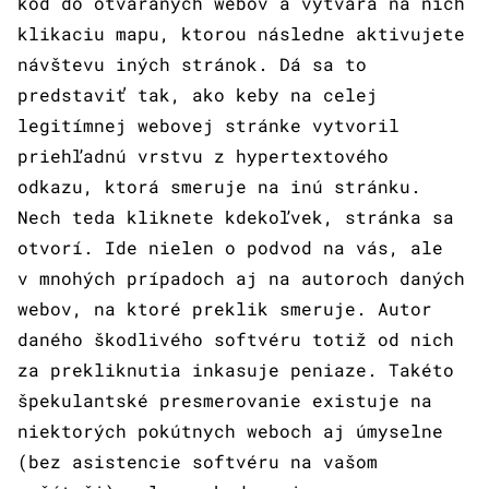
kód do otváraných webov a vytvára na nich
klikaciu mapu, ktorou následne aktivujete
návštevu iných stránok. Dá sa to
predstaviť tak, ako keby na celej
legitímnej webovej stránke vytvoril
priehľadnú vrstvu z hypertextového
odkazu, ktorá smeruje na inú stránku.
Nech teda kliknete kdekoľvek, stránka sa
otvorí. Ide nielen o podvod na vás, ale
v mnohých prípadoch aj na autoroch daných
webov, na ktoré preklik smeruje. Autor
daného škodlivého softvéru totiž od nich
za prekliknutia inkasuje peniaze. Takéto
špekulantské presmerovanie existuje na
niektorých pokútnych weboch aj úmyselne
(bez asistencie softvéru na vašom