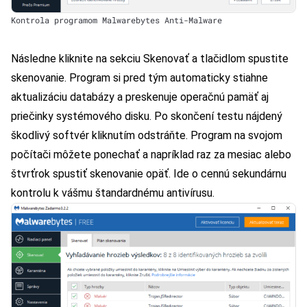
Kontrola programom Malwarebytes Anti-Malware
Následne kliknite na sekciu Skenovať a tlačidlom spustite
skenovanie. Program si pred tým automaticky stiahne
aktualizáciu databázy a preskenuje operačnú pamäť aj
priečinky systémového disku. Po skončení testu nájdený
škodlivý softvér kliknutím odstráňte. Program na svojom
počítači môžete ponechať a napríklad raz za mesiac alebo
štvrťrok spustiť skenovanie opäť. Ide o cennú sekundárnu
kontrolu k vášmu štandardnému antivírusu.