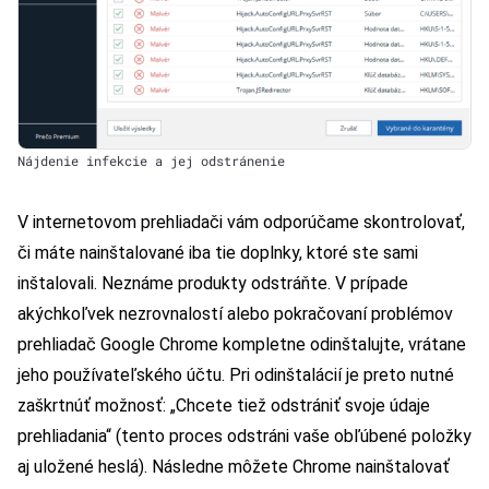
Nájdenie infekcie a jej odstránenie
V internetovom prehliadači vám odporúčame skontrolovať,
či máte nainštalované iba tie doplnky, ktoré ste sami
inštalovali. Neznáme produkty odstráňte. V prípade
akýchkoľvek nezrovnalostí alebo pokračovaní problémov
prehliadač Google Chrome kompletne odinštalujte, vrátane
jeho používateľského účtu. Pri odinštalácií je preto nutné
zaškrtnúť možnosť: „Chcete tiež odstrániť svoje údaje
prehliadania“ (tento proces odstráni vaše obľúbené položky
aj uložené heslá). Následne môžete Chrome nainštalovať