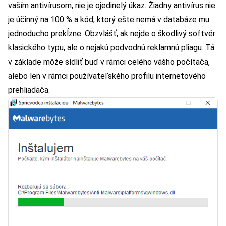
vaším antivírusom, nie je ojedinelý úkaz. Žiadny antivírus nie
je účinný na 100 % a kód, ktorý ešte nemá v databáze mu
jednoducho prekĺzne. Obzvlášť, ak nejde o škodlivý softvér
klasického typu, ale o nejakú podvodnú reklamnú pliagu. Tá
v základe môže sídliť buď v rámci celého vášho počítača,
alebo len v rámci používateľského profilu internetového
prehliadača.