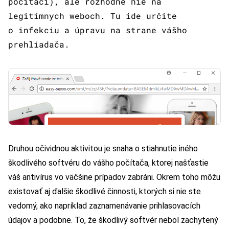
počítači), ale rozhodne nie na
legitímnych weboch. Tu ide určite
o infekciu a úpravu na strane vášho
prehliadača.
Druhou očividnou aktivitou je snaha o stiahnutie iného
škodlivého softvéru do vášho počítača, ktorej našťastie
váš antivírus vo väčšine prípadov zabráni. Okrem toho môžu
existovať aj ďalšie škodlivé činnosti, ktorých si nie ste
vedomý, ako napríklad zaznamenávanie prihlasovacích
údajov a podobne. To, že škodlivý softvér nebol zachytený