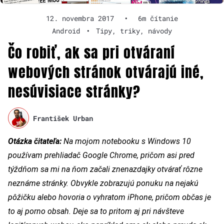
12. novembra 2017
•
6m čítanie
Android
•
Tipy, triky, návody
Čo robiť, ak sa pri otváraní
webových stránok otvárajú iné,
nesúvisiace stránky?
František Urban
Otázka čitateľa:
Na mojom notebooku s Windows 10
používam prehliadač Google Chrome, pričom asi pred
týždňom sa mi na ňom začali znenazdajky otvárať rôzne
neznáme stránky. Obvykle zobrazujú ponuku na nejakú
pôžičku alebo hovoria o vyhratom iPhone, pričom občas je
to aj porno obsah. Deje sa to pritom aj pri návšteve