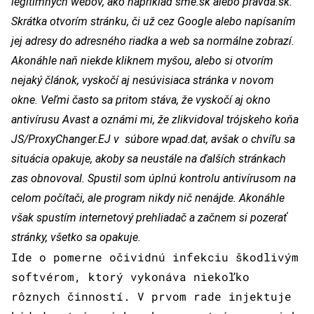
legitímnych webov, ako napríklad sme.sk alebo pravda.sk.
Skrátka otvorím stránku, či už cez Google alebo napísaním
jej adresy do adresného riadka a web sa normálne zobrazí.
Akonáhle naň niekde kliknem myšou, alebo si otvorím
nejaký článok, vyskočí aj nesúvisiaca stránka v novom
okne. Veľmi často sa pritom stáva, že vyskočí aj okno
antivírusu Avast a oznámi mi, že zlikvidoval trójskeho koňa
JS/ProxyChanger.EJ v súbore wpad.dat, avšak o chvíľu sa
situácia opakuje, akoby sa neustále na ďalších stránkach
zas obnovoval. Spustil som úplnú kontrolu antivírusom na
celom počítači, ale program nikdy nič nenájde. Akonáhle
však spustím internetový prehliadač a začnem si pozerať
stránky, všetko sa opakuje.
Ide o pomerne očividnú infekciu škodlivým
softvérom, ktorý vykonáva niekoľko
rôznych činností. V prvom rade injektuje