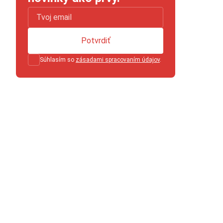
Potvrdiť
Súhlasím so
zásadami spracovaním údajov
.