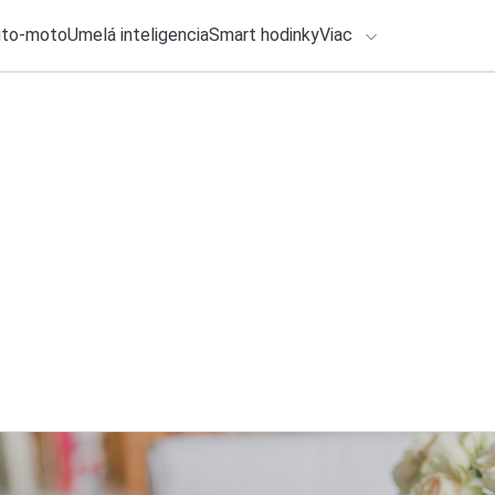
uto-moto
Umelá inteligencia
Smart hodinky
Viac
HLO BY VÁS ZAUJÍMAŤ
lačové správy
8. augusta 2026
•
3m
ADÁVANIA
HONOR spája sily s
profesionálne film
Zadajte frázu pre vyhľadanie
Ondrej Macko