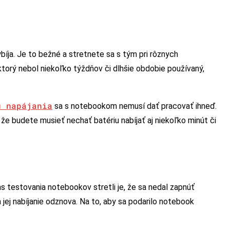
íja. Je to bežné a stretnete sa s tým pri rôznych
torý nebol niekoľko týždňov či dlhšie obdobie používaný,
u napájania
sa s notebookom nemusí dať pracovať ihneď.
 že budete musieť nechať batériu nabíjať aj niekoľko minút či
testovania notebookov stretli je, že sa nedal zapnúť
 jej nabíjanie odznova. Na to, aby sa podarilo notebook