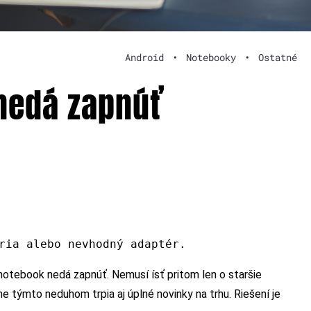
Android
•
Notebooky
•
Ostatné
 nedá zapnúť
ria alebo nevhodný adaptér.
otebook nedá zapnúť. Nemusí ísť pritom len o staršie
 týmto neduhom trpia aj úplné novinky na trhu. Riešení je