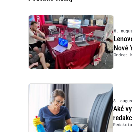
8. augu
Lenovo
Nové 
Ondrej 
8. augus
Aké vy
redakc
Redakcia