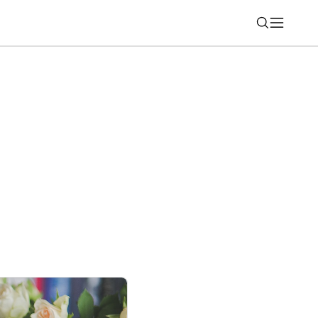
Nájsť
 firmou ARRI: Do smartfónov prichádzajú
ové technológie