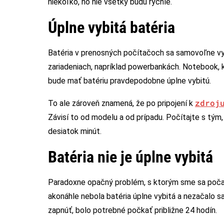
niekoľko, no nie všetky budú rýchle.
Úplne vybitá batéria
Batéria v prenosných počítačoch sa samovoľne vyb
zariadeniach, napríklad powerbankách. Notebook, k
bude mať batériu pravdepodobne úplne vybitú.
zdroj
To ale zároveň znamená, že po pripojení k
Závisí to od modelu a od prípadu. Počítajte s tým,
desiatok minút.
Batéria nie je úplne vybitá
Paradoxne opačný problém, s ktorým sme sa počas 
akonáhle nebola batéria úplne vybitá a nezačalo sa
zapnúť, bolo potrebné počkať približne 24 hodín.