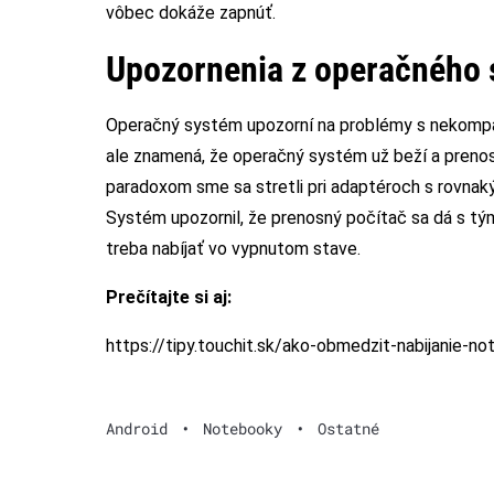
vôbec dokáže zapnúť.
Upozornenia z operačného
Operačný systém upozorní na problémy s nekompat
ale znamená, že operačný systém už beží a prenosn
paradoxom sme sa stretli pri adaptéroch s rovn
Systém upozornil, že prenosný počítač sa dá s tým
treba nabíjať vo vypnutom stave.
Prečítajte si aj:
https://tipy.touchit.sk/ako-obmedzit-nabijanie-n
Android
•
Notebooky
•
Ostatné