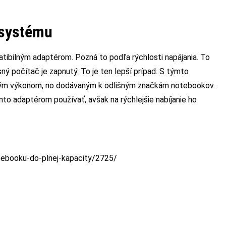
 systému
ibilným adaptérom. Pozná to podľa rýchlosti napájania. To
ý počítač je zapnutý. To je ten lepší prípad. S týmto
akým výkonom, no dodávaným k odlišným značkám notebookov.
to adaptérom používať, avšak na rýchlejšie nabíjanie ho
otebooku-do-plnej-kapacity/2725/