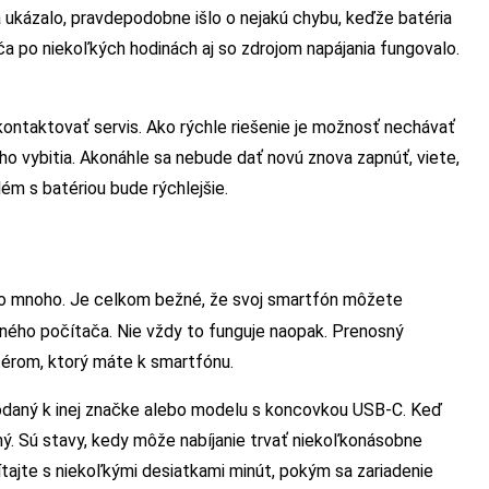
 ukázalo, pravdepodobne išlo o nejakú chybu, keďže batéria
ča po niekoľkých hodinách aj so zdrojom napájania fungovalo.
ontaktovať servis. Ako rýchle riešenie je možnosť nechávať
ého vybitia. Akonáhle sa nebude dať novú znova zapnúť, viete,
ém s batériou bude rýchlejšie.
oho mnoho. Je celkom bežné, že svoj smartfón môžete
ého počítača. Nie vždy to funguje naopak. Prenosný
érom, ktorý máte k smartfónu.
dodaný k inej značke alebo modelu s koncovkou USB-C. Keď
ný. Sú stavy, kedy môže nabíjanie trvať niekoľkonásobne
čítajte s niekoľkými desiatkami minút, pokým sa zariadenie