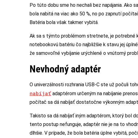
Po túto dobu sme ho nechali bez napájania. Ako sa
bola nabitá na viac ako 50 %, no po zapnutí počíta
Batéria bola však takmer vybitá.
Ak sa s týmto problémom stretnete, je potrebné k
notebookovú batériu čo najbližšie k stavu jej úpln
že samovoľné vybíjanie urýchlené o vnútorný probl
Nevhodný adaptér
O univerzálnosti rozhrania USB-C ste už počuli t
nabíjať
adaptérom určeným na nabíjanie prenosn
počítač sa dá nabíjať dostatočne výkonným adapt
Takisto sa dá nabíjať iným adaptérom, ktorý bol 
tento postup nefunguje, adaptér nie je na to vhod
dlhšie. V prípade, že bola batéria úplne vybitá, po