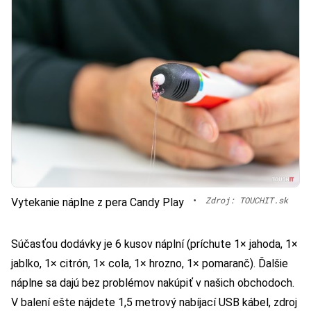
•
Zdroj: TOUCHIT.sk
Vytekanie náplne z pera Candy Play
Súčasťou dodávky je 6 kusov náplní (príchute 1× jahoda, 1×
jablko, 1× citrón, 1× cola, 1× hrozno, 1× pomaranč). Ďalšie
náplne sa dajú bez problémov nakúpiť v našich obchodoch.
V balení ešte nájdete 1,5 metrový nabíjací USB kábel, zdroj