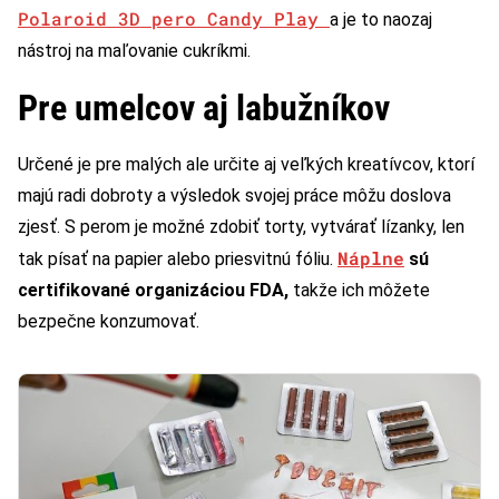
Polaroid 3D pero Candy Play
a je to naozaj
nástroj na maľovanie cukríkmi.
Pre umelcov aj labužníkov
Určené je pre malých ale určite aj veľkých kreatívcov, ktorí
majú radi dobroty a výsledok svojej práce môžu doslova
zjesť. S perom je možné zdobiť torty, vytvárať lízanky, len
Náplne
tak písať na papier alebo priesvitnú fóliu.
sú
certifikované organizáciou FDA,
takže ich môžete
bezpečne konzumovať.