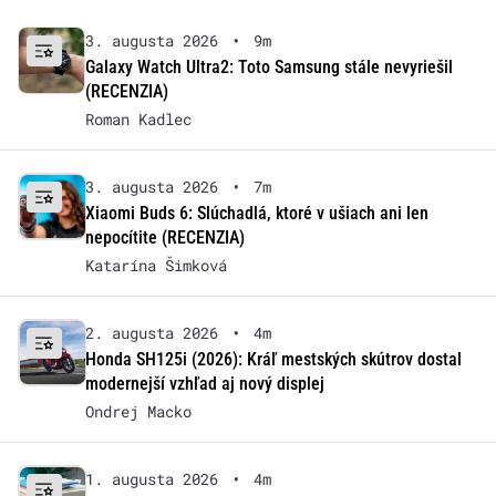
3. augusta 2026
•
9m
Galaxy Watch Ultra2: Toto Samsung stále nevyriešil
(RECENZIA)
Roman Kadlec
3. augusta 2026
•
7m
Xiaomi Buds 6: Slúchadlá, ktoré v ušiach ani len
nepocítite (RECENZIA)
Katarína Šimková
2. augusta 2026
•
4m
Honda SH125i (2026): Kráľ mestských skútrov dostal
modernejší vzhľad aj nový displej
Ondrej Macko
1. augusta 2026
•
4m