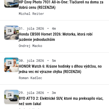
HP Envy Photo 7931 All-in-One: Tlačiareň na doma za
dobrú cenu (RECENZIA)
Michal Reiter
31. júla 2026
•
4m
Honda CB500 Hornet 2026: Motorka, ktorá robí
jazdenie jednoduchším
Ondrej Macko
30. júla 2026
•
5m
HONOR Watch 6: Krásne hodinky s dlhou výdržou, no
jedna vec mi výrazne chýba (RECENZIA)
Roman Kadlec
29. júla 2026
•
3m
BYD ATTO 2: Elektrické SUV, ktoré ma prekvapilo viac,
než som čakal