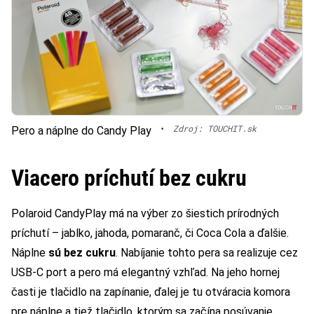
•
Zdroj: TOUCHIT.sk
Pero a náplne do Candy Play
Viacero príchutí bez cukru
Polaroid CandyPlay má na výber zo šiestich prírodných
príchutí – jablko, jahoda, pomaranč, či Coca Cola a ďalšie.
Náplne
sú bez cukru
. Nabíjanie tohto pera sa realizuje cez
USB-C port a pero má elegantný vzhľad. Na jeho hornej
časti je tlačidlo na zapínanie, ďalej je tu otváracia komora
pre náplne a tiež tlačidlo, ktorým sa začína posúvanie