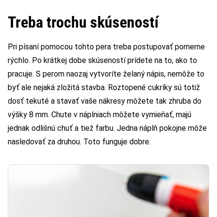
Treba trochu skúseností
Pri písaní pomocou tohto pera treba postupovať pomerne
rýchlo. Po krátkej dobe skúseností prídete na to, ako to
pracuje. S perom naozaj vytvoríte želaný nápis, nemôže to
byť ale nejaká zložitá stavba. Roztopené cukríky sú totiž
dosť tekuté a stavať vaše nákresy môžete tak zhruba do
výšky 8 mm. Chute v náplniach môžete vymieňať, majú
jednak odlišnú chuť a tiež farbu. Jedna náplň pokojne môže
nasledovať za druhou. Toto funguje dobre.