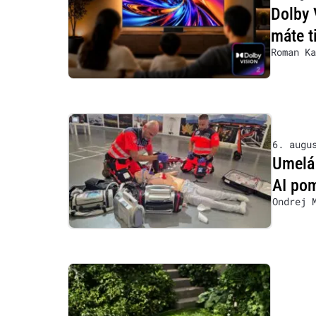
Dolby 
máte t
Roman Ka
6. augu
Umelá 
AI pom
Ondrej 