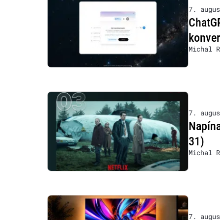
7. augus
ChatG
konver
Michal R
7. augus
Napína
31)
Michal R
7. augus