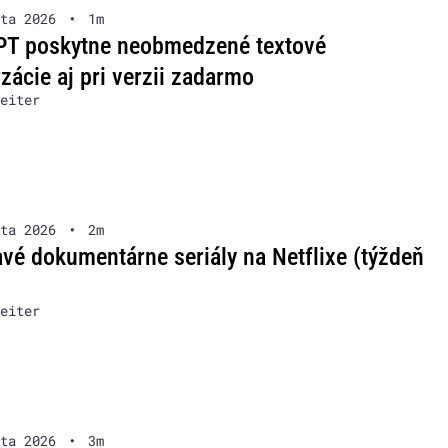
ta 2026
•
1m
PT poskytne neobmedzené textové
zácie aj pri verzii zadarmo
eiter
ta 2026
•
2m
vé dokumentárne seriály na Netflixe (týždeň
eiter
ta 2026
•
3m