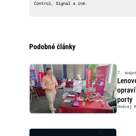
Control, Signal a iné.
Podobné články
7. augu
Lenovo
opraví
porty
Ondrej 