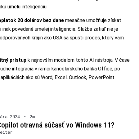
ckú umelú inteligenciu.
oplatok 20 dolárov bez dane
mesačne umožňuje získať
i inak povedané umelej inteligencie. Služba zatiaľ nie je
podporovaných krajín ako USA sa spustí proces, ktorý vám
itný prístup
k najnovším modelom tohto AI nástroja. V čase
ibudne integrácia v rámci kancelárskeho balíka Office, po
aplikáciách ako sú Word, Excel, Outlook, PowerPoint
ára 2024
•
2m
opilot otravná súčasť vo Windows 11?
eiter