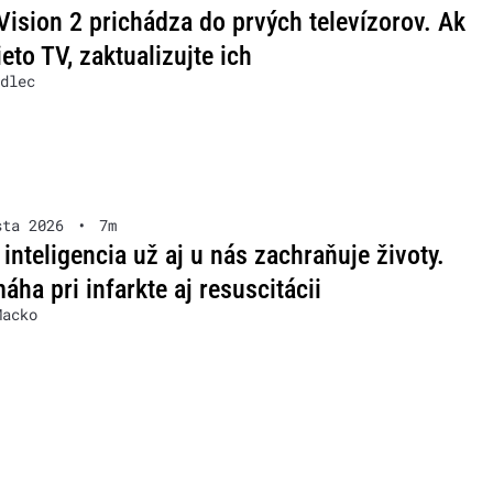
Vision 2 prichádza do prvých televízorov. Ak
ieto TV, zaktualizujte ich
dlec
sta 2026
•
7m
inteligencia už aj u nás zachraňuje životy.
áha pri infarkte aj resuscitácii
Macko