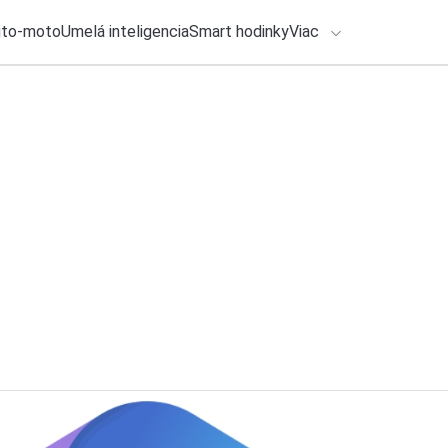
uto-moto
Umelá inteligencia
Smart hodinky
Viac
HLO BY VÁS ZAUJÍMAŤ
lačové správy
ADÁVANIA
3. augusta 2026
•
6m
Začiatok konca, či 
Zadajte frázu pre vyhľadanie
Redakcia TOUCHIT