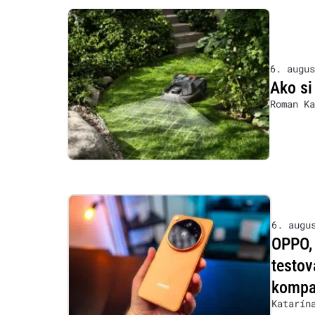
6. augus
Ako si
Roman Ka
6. augu
OPPO, 
testov
kompat
Katarín