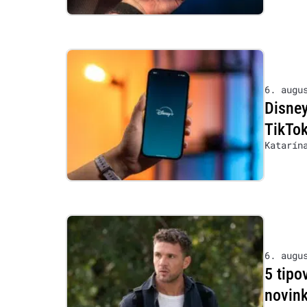
6. augu
Disney
TikTok
Katarín
6. augu
5 tipo
novink