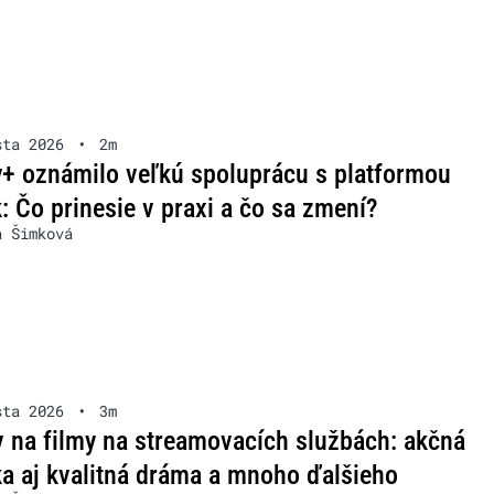
sta 2026
•
2m
+ oznámilo veľkú spoluprácu s platformou
: Čo prinesie v praxi a čo sa zmení?
a Šimková
sta 2026
•
3m
v na filmy na streamovacích službách: akčná
a aj kvalitná dráma a mnoho ďalšieho