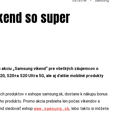
Ostatné
•
Samsung
kend so super
ú akciu „Samsung víkend“ pre všetkých záujemcov o
S20, S20+a S20 Ultra 5G, ale aj ďalšie mobilné produkty
ných produktov v eshope samsung.sk, dostane k nákupu bonus
ho produktu. Promo akcia prebieha len počas víkendov a
www.samsung.sk
kend sledovať eshop
, lebo takto si môžete