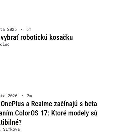
ta 2026
•
6m
 vybrať robotickú kosačku
dlec
sta 2026
•
2m
OnePlus a Realme začínajú s beta
aním ColorOS 17: Ktoré modely sú
ibilné?
a Šimková