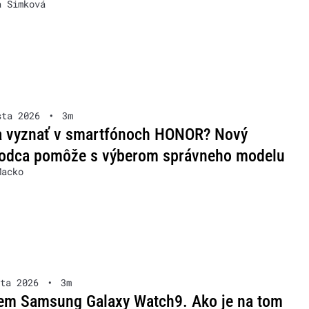
a Šimková
sta 2026
•
3m
a vyznať v smartfónoch HONOR? Nový
vodca pomôže s výberom správneho modelu
Macko
ta 2026
•
3m
em Samsung Galaxy Watch9. Ako je na tom