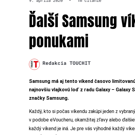
9. apríla 2020
•
1m čítanie
Ďalší Samsung ví
ponukami
Redakcia TOUCHIT
Samsung má aj tento víkend časovo limitovan
najnovšiu vlajkovú loď z radu Galaxy – Galaxy 
značky Samsung.
Každý, kto si počas víkendu zakúpi jeden z vybra
v podobe eVoucheru, okamžitej zľavy alebo ďalšie
každý víkend je iná. Je pre vás výhodné každý ví