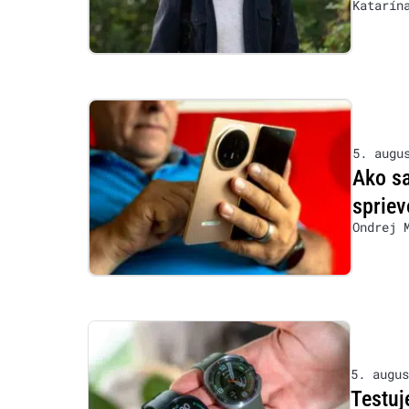
Katarín
5. augu
Ako s
sprie
Ondrej 
5. augus
Testuj