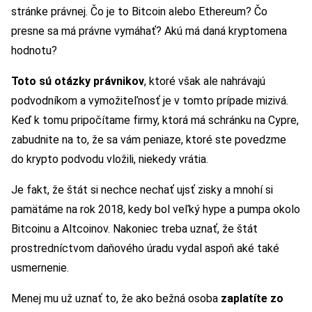
stránke právnej. Čo je to Bitcoin alebo Ethereum? Čo
presne sa má právne vymáhať? Akú má daná kryptomena
hodnotu?
Toto sú otázky právnikov
, ktoré však ale nahrávajú
podvodníkom a vymožiteľnosť je v tomto prípade mizivá.
Keď k tomu pripočítame firmy, ktorá má schránku na Cypre,
zabudnite na to, že sa vám peniaze, ktoré ste povedzme
do krypto podvodu vložili, niekedy vrátia.
Je fakt, že štát si nechce nechať ujsť zisky a mnohí si
pamätáme na rok 2018, kedy bol veľký hype a pumpa okolo
Bitcoinu a Altcoinov. Nakoniec treba uznať, že štát
prostredníctvom daňového úradu vydal aspoň aké také
usmernenie.
Menej mu už uznať to, že ako bežná osoba
zaplatíte zo