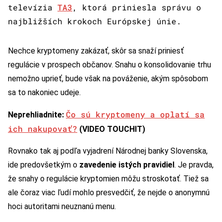
televízia
TA3
, ktorá priniesla správu o
najbližších krokoch Európskej únie.
Nechce kryptomeny zakázať, skôr sa snaží priniesť
regulácie v prospech občanov. Snahu o konsolidovanie trhu
nemožno uprieť, bude však na pováženie, akým spôsobom
sa to nakoniec udeje.
Čo sú kryptomeny a oplatí sa
Neprehliadnite:
ich nakupovať?
(VIDEO TOUCHIT)
Rovnako tak aj podľa vyjadrení Národnej banky Slovenska,
ide predovšetkým o
zavedenie istých pravidiel
. Je pravda,
že snahy o regulácie kryptomien môžu stroskotať. Tiež sa
ale čoraz viac ľudí mohlo presvedčiť, že nejde o anonymnú
hoci autoritami neuznanú menu.