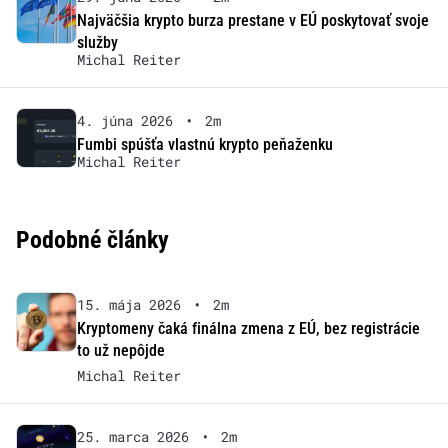
Najväčšia krypto burza prestane v EÚ poskytovať svoje
služby
Michal Reiter
4. júna 2026
•
2m
Fumbi spúšťa vlastnú krypto peňaženku
Michal Reiter
Podobné články
15. mája 2026
•
2m
Kryptomeny čaká finálna zmena z EÚ, bez registrácie
to už nepôjde
Michal Reiter
25. marca 2026
•
2m