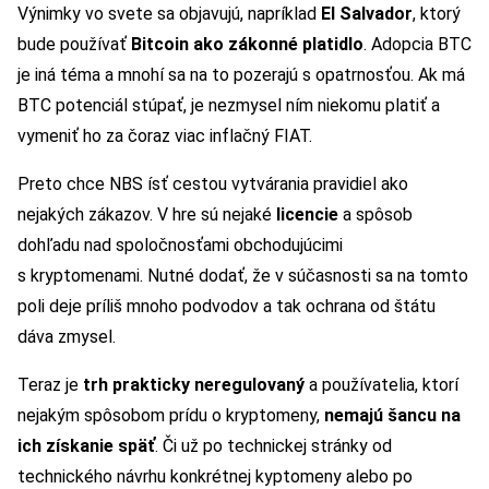
Výnimky vo svete sa objavujú, napríklad
El Salvador
, ktorý
bude používať
Bitcoin ako zákonné platidlo
. Adopcia BTC
je iná téma a mnohí sa na to pozerajú s opatrnosťou. Ak má
BTC potenciál stúpať, je nezmysel ním niekomu platiť a
vymeniť ho za čoraz viac inflačný FIAT.
Preto chce NBS ísť cestou vytvárania pravidiel ako
nejakých zákazov. V hre sú nejaké
licencie
a spôsob
dohľadu nad spoločnosťami obchodujúcimi
s kryptomenami. Nutné dodať, že v súčasnosti sa na tomto
poli deje príliš mnoho podvodov a tak ochrana od štátu
dáva zmysel.
Teraz je
trh prakticky neregulovaný
a používatelia, ktorí
nejakým spôsobom prídu o kryptomeny,
nemajú šancu na
ich získanie späť
. Či už po technickej stránky od
technického návrhu konkrétnej kyptomeny alebo po