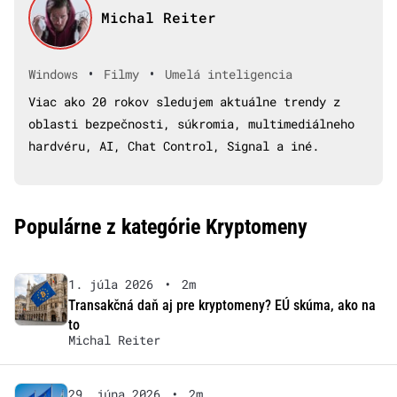
Michal Reiter
•
•
Windows
Filmy
Umelá inteligencia
Viac ako 20 rokov sledujem aktuálne trendy z
oblasti bezpečnosti, súkromia, multimediálneho
hardvéru, AI, Chat Control, Signal a iné.
Populárne z kategórie Kryptomeny
1. júla 2026
•
2m
Transakčná daň aj pre kryptomeny? EÚ skúma, ako na
to
Michal Reiter
29. júna 2026
•
2m