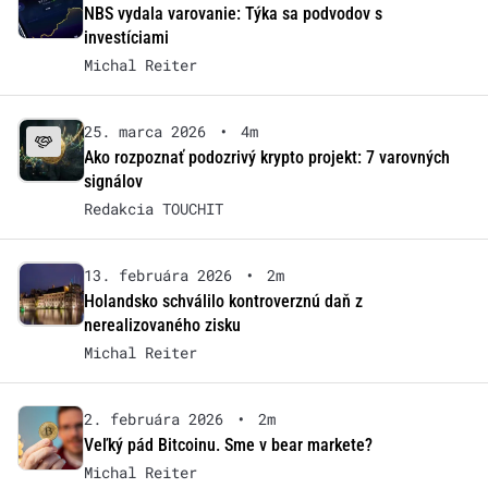
NBS vydala varovanie: Týka sa podvodov s
investíciami
Michal Reiter
25. marca 2026
•
4m
Ako rozpoznať podozrivý krypto projekt: 7 varovných
signálov
Redakcia TOUCHIT
13. februára 2026
•
2m
Holandsko schválilo kontroverznú daň z
nerealizovaného zisku
Michal Reiter
2. februára 2026
•
2m
Veľký pád Bitcoinu. Sme v bear markete?
Michal Reiter