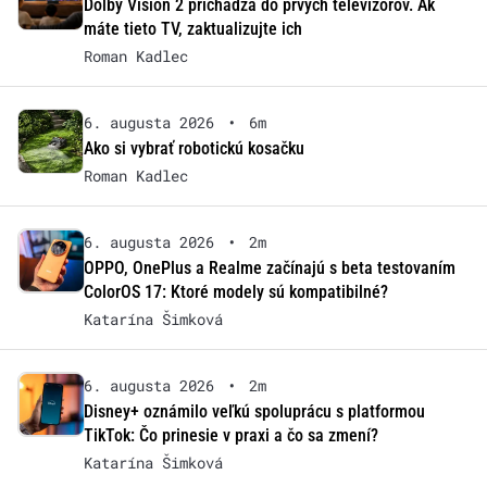
Dolby Vision 2 prichádza do prvých televízorov. Ak
máte tieto TV, zaktualizujte ich
Roman Kadlec
6. augusta 2026
•
6m
Ako si vybrať robotickú kosačku
Roman Kadlec
6. augusta 2026
•
2m
OPPO, OnePlus a Realme začínajú s beta testovaním
ColorOS 17: Ktoré modely sú kompatibilné?
Katarína Šimková
6. augusta 2026
•
2m
Disney+ oznámilo veľkú spoluprácu s platformou
TikTok: Čo prinesie v praxi a čo sa zmení?
Katarína Šimková