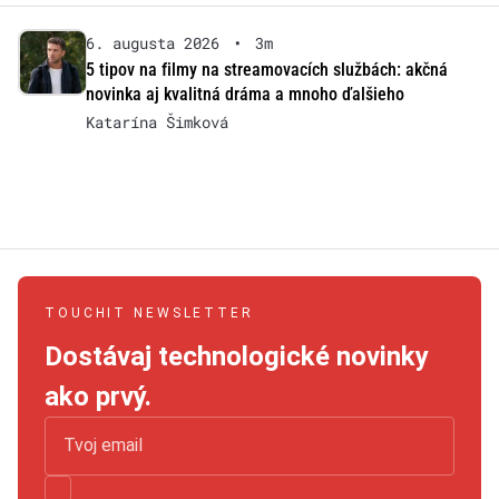
6. augusta 2026
•
3m
5 tipov na filmy na streamovacích službách: akčná
novinka aj kvalitná dráma a mnoho ďalšieho
Katarína Šimková
TOUCHIT NEWSLETTER
Dostávaj technologické novinky
ako prvý.