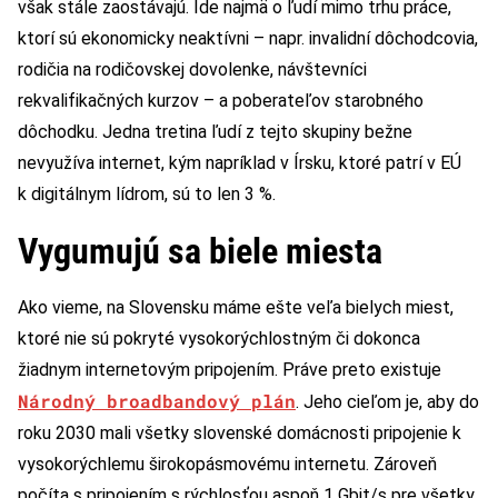
však stále zaostávajú. Ide najmä o ľudí mimo trhu práce,
ktorí sú ekonomicky neaktívni – napr. invalidní dôchodcovia,
rodičia na rodičovskej dovolenke, návštevníci
rekvalifikačných kurzov – a poberateľov starobného
dôchodku. Jedna tretina ľudí z tejto skupiny bežne
nevyužíva internet, kým napríklad v Írsku, ktoré patrí v EÚ
k digitálnym lídrom, sú to len 3 %.
Vygumujú sa biele miesta
Ako vieme, na Slovensku máme ešte veľa bielych miest,
ktoré nie sú pokryté vysokorýchlostným či dokonca
žiadnym internetovým pripojením. Práve preto existuje
Národný broadbandový plán
. Jeho cieľom je, aby do
roku 2030 mali všetky slovenské domácnosti pripojenie k
vysokorýchlemu širokopásmovému internetu. Zároveň
počíta s pripojením s rýchlosťou aspoň 1 Gbit/s pre všetky