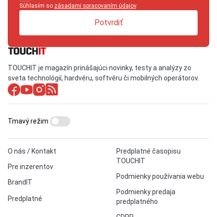
Súhlasím so
zásadami spracovaním údajov
.
Potvrdiť
TOUCHIT je magazín prinášajúci novinky, testy a analýzy zo
sveta technológií, hardvéru, softvéru či mobilných operátorov.
Tmavý režim
O nás / Kontakt
Predplatné časopisu
TOUCHIT
Pre inzerentov
Podmienky používania webu
BrandIT
Podmienky predaja
Predplatné
predplatného