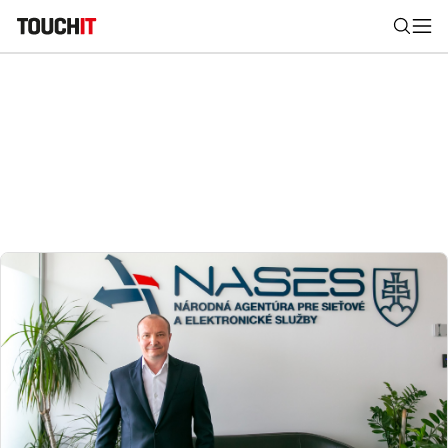
Nájsť
Všetko
Recenzie
Videá
Tipy, triky, návody
Tla
Výsledky vyhľadávania
Zadajte frázu pre vyhľadanie