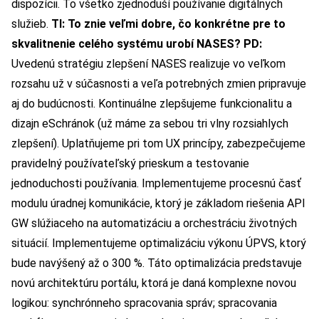
dispozícii. To všetko zjednoduší používanie digitálnych
služieb.
TI: To znie veľmi dobre, čo konkrétne pre to
skvalitnenie celého systému urobí NASES?
PD:
Uvedenú stratégiu zlepšení NASES realizuje vo veľkom
rozsahu už v súčasnosti a veľa potrebných zmien pripravuje
aj do budúcnosti. Kontinuálne zlepšujeme funkcionalitu a
dizajn eSchránok (už máme za sebou tri vlny rozsiahlych
zlepšení). Uplatňujeme pri tom UX princípy, zabezpečujeme
pravidelný používateľský prieskum a testovanie
jednoduchosti používania. Implementujeme procesnú časť
modulu úradnej komunikácie, ktorý je základom riešenia API
GW slúžiaceho na automatizáciu a orchestráciu životných
situácií. Implementujeme optimalizáciu výkonu ÚPVS, ktorý
bude navýšený až o 300 %. Táto optimalizácia predstavuje
novú architektúru portálu, ktorá je daná komplexne novou
logikou: synchrónneho spracovania správ; spracovania