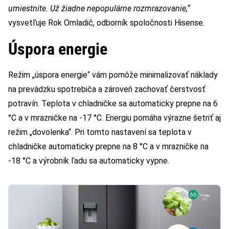
umiestnite. Už žiadne nepopulárne rozmrazovanie,“
vysvetľuje Rok Omladič, odborník spoločnosti Hisense.
Úspora energie
Režim „úspora energie“ vám pomôže minimalizovať náklady
na prevádzku spotrebiča a zároveň zachovať čerstvosť
potravín. Teplota v chladničke sa automaticky prepne na 6
°C a v mrazničke na -17 °C. Energiu pomáha výrazne šetriť aj
režim „dovolenka“. Pri tomto nastavení sa teplota v
chladničke automaticky prepne na 8 °C a v mrazničke na
-18 °C a výrobník ľadu sa automaticky vypne.