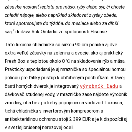
zásuvke nastaviť teplotu pre mäso, ryby alebo syr, či chcete
chladiť nápoje, alebo napríklad skladovať zvyšky obeda,
ktoré spotrebujete do týždňa, do mesiaca alebo za dlhší
čas,“
dodáva Rok Omladič zo spoločnosti Hisense.
Táto luxusná chladnička so šírkou 90 cm ponúka aj dve
extra veľké zásuvky na zeleninu a ovocie, ako aj praktický
Fresh Box s teplotou okolo 0 ℃ na skladovanie rýb a mäsa.
Prakticky usporiadaná je aj mraznička so špeciálnou hornou
policou pre ľahký prístup k obľúbeným pochúťkam. V ľavej
výrobník ľadu
časti horných dvierok je integrovaný
a
dávkovač studenej vody, v mrazničke zase nájdete výrobník
zmrzliny, oba bez potreby pripojenia na vodovod. Luxusná,
tichá chladnička s invertorovým kompresorom a
antibakteriálnou ochranou stojí 2 399 EUR a je k dispozícii aj
v svetlej brúsenej nerezovej oceli.