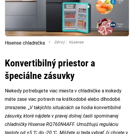
•
Zdroj: Hisense
Hisense chladnička
Konvertibilný priestor a
špeciálne zásuvky
Niekedy potrebujete viac miesta v chladničke a inokedy
máte zase viac potravín na krátkodobé alebo dlhodobé
zmrazenie.
„V takýchto situáciách sa hodia konvertibilné
zásuvky, ktoré nájdete v pravej dolnej časti spomínanej
chladničky Hisense RQ760N4AFF. Umožňujú reguláciu
teploty od +5
℃
do -20
℃
. Môžete si teda vybrať, či chcete v