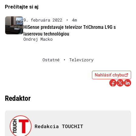
Prečítajte si aj
:
9. februára 2022
•
4m
HiSense predstavuje televízor TriChroma L9G s
laserovou technológiou
Ondrej Macko
Ostatné
•
Televízory
Nahlásiť chybu
Redaktor
Redakcia TOUCHIT