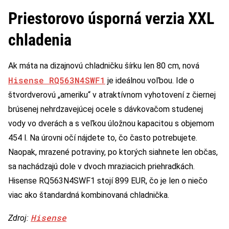
Priestorovo úsporná verzia XXL
chladenia
Ak máta na dizajnovú chladničku šírku len 80 cm, nová
Hisense RQ563N4SWF1
je ideálnou voľbou. Ide o
štvordverovú „ameriku“ v atraktívnom vyhotovení z čiernej
brúsenej nehrdzavejúcej ocele s dávkovačom studenej
vody vo dverách a s veľkou úložnou kapacitou s objemom
454 l. Na úrovni očí nájdete to, čo často potrebujete.
Naopak, mrazené potraviny, po ktorých siahnete len občas,
sa nachádzajú dole v dvoch mraziacich priehradkách.
Hisense RQ563N4SWF1 stojí 899 EUR, čo je len o niečo
viac ako štandardná kombinovaná chladnička.
Hisense
Zdroj: