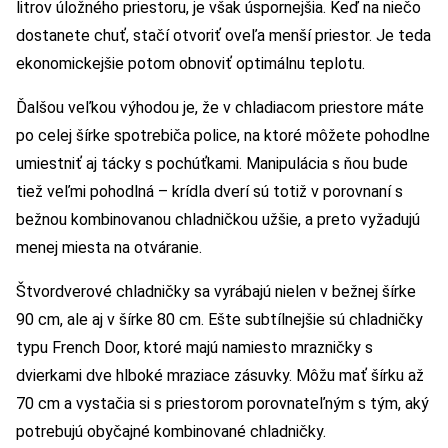
litrov úložného priestoru, je však úspornejšia. Keď na niečo
dostanete chuť, stačí otvoriť oveľa menší priestor. Je teda
ekonomickejšie potom obnoviť optimálnu teplotu.
Ďalšou veľkou výhodou je, že v chladiacom priestore máte
po celej šírke spotrebiča police, na ktoré môžete pohodlne
umiestniť aj tácky s pochúťkami. Manipulácia s ňou bude
tiež veľmi pohodlná – krídla dverí sú totiž v porovnaní s
bežnou kombinovanou chladničkou užšie, a preto vyžadujú
menej miesta na otváranie.
Štvordverové chladničky sa vyrábajú nielen v bežnej šírke
90 cm, ale aj v šírke 80 cm. Ešte subtílnejšie sú chladničky
typu French Door, ktoré majú namiesto mrazničky s
dvierkami dve hlboké mraziace zásuvky. Môžu mať šírku až
70 cm a vystačia si s priestorom porovnateľným s tým, aký
potrebujú obyčajné kombinované chladničky.