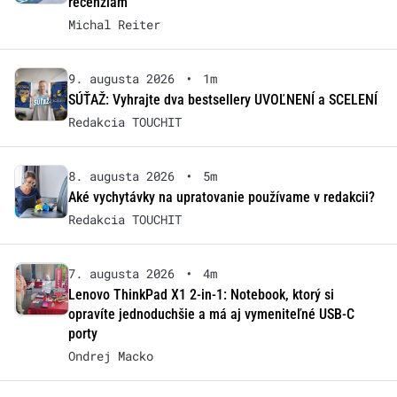
recenziám
Michal Reiter
9. augusta 2026
•
1m
SÚŤAŽ: Vyhrajte dva bestsellery UVOĽNENÍ a SCELENÍ
Redakcia TOUCHIT
8. augusta 2026
•
5m
Aké vychytávky na upratovanie používame v redakcii?
Redakcia TOUCHIT
7. augusta 2026
•
4m
Lenovo ThinkPad X1 2-in-1: Notebook, ktorý si
opravíte jednoduchšie a má aj vymeniteľné USB-C
porty
Ondrej Macko