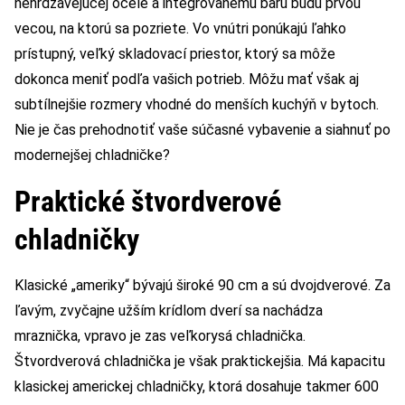
nehrdzavejúcej ocele a integrovanému baru budú prvou
vecou, na ktorú sa pozriete. Vo vnútri ponúkajú ľahko
prístupný, veľký skladovací priestor, ktorý sa môže
dokonca meniť podľa vašich potrieb. Môžu mať však aj
subtílnejšie rozmery vhodné do menších kuchýň v bytoch.
Nie je čas prehodnotiť vaše súčasné vybavenie a siahnuť po
modernejšej chladničke?
Praktické štvordverové
chladničky
Klasické „ameriky“ bývajú široké 90 cm a sú dvojdverové. Za
ľavým, zvyčajne užším krídlom dverí sa nachádza
mraznička, vpravo je zas veľkorysá chladnička.
Štvordverová chladnička je však praktickejšia. Má kapacitu
klasickej americkej chladničky, ktorá dosahuje takmer 600