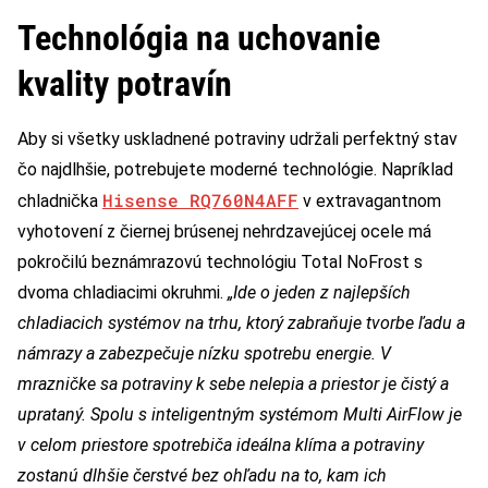
Technológia na uchovanie
kvality potravín
Aby si všetky uskladnené potraviny udržali perfektný stav
čo najdlhšie, potrebujete moderné technológie. Napríklad
Hisense RQ760N4AFF
chladnička
v extravagantnom
vyhotovení z čiernej brúsenej nehrdzavejúcej ocele má
pokročilú beznámrazovú technológiu Total NoFrost s
dvoma chladiacimi okruhmi.
„Ide o jeden z najlepších
chladiacich systémov na trhu, ktorý zabraňuje tvorbe ľadu a
námrazy a zabezpečuje nízku spotrebu energie. V
mrazničke sa potraviny k sebe nelepia a priestor je čistý a
uprataný. Spolu s inteligentným systémom Multi AirFlow je
v celom priestore spotrebiča ideálna klíma a potraviny
zostanú dlhšie čerstvé bez ohľadu na to, kam ich