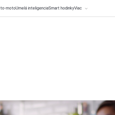
uto-moto
Umelá inteligencia
Smart hodinky
Viac
HLO BY VÁS ZAUJÍMAŤ
lačové správy
24. júla 2026
•
2m
Telefonujete cez G
ADÁVANIA
obrazovku
Zadajte frázu pre vyhľadanie
Michal Reiter