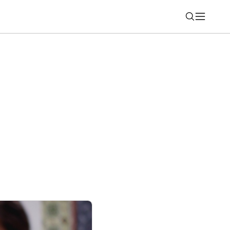
Nájsť
oogle Meet? Pozrite si novú domovskú