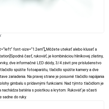
ť
t=“left“ font-size=“1.2em“]„Môžete utekať alebo klusať a
ation]Spodná časť, rukoväť, je kombináciou hliníkovej zliatiny,
rvky, dve informačné LED diódy, 3/4 závit pre príslušenstvo
k, tlačidlo spúšte fotoaparátu, tlačidlo spúšte kamery a dve
tave zariadenia. Na pravej strane je posuvné tlačidlo napájania
polohy gimbalu s prídavnými funkciami. Nad týmto tlačidlom je
a nachádza batéria s poistkou a krytom. Rukoväť je sčasti
 sadne do ruky.