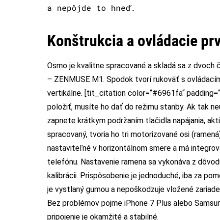
a nepôjde to hneď.
Konštrukcia a ovládacie pr
Osmo je kvalitne spracované a skladá sa z dvoch čast
– ZENMUSE M1. Spodok tvorí rukoväť s ovládacími p
vertikálne. [tit_citation color=“#6961fa“ padding
položiť, musíte ho dať do režimu stanby. Ak tak n
zapnete krátkym podržaním tlačidla napájania, akt
spracovaný, tvoria ho tri motorizované osi (ramená
nastaviteľné v horizontálnom smere a má integrov
telefónu. Nastavenie ramena sa vykonáva z dôvodu
kalibrácii. Prispôsobenie je jednoduché, iba za pom
je vystlaný gumou a nepoškodzuje vložené zariad
Bez problémov pojme iPhone 7 Plus alebo Samsun
pripojenie je okamžité a stabilné.