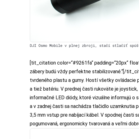
DJI Osmo Mobile v plnej zbroji, stačí stlačiť spúš
[tit_citation color=“#9261fa“ padding=“20px“ floa
zábery budú vždy perfektne stabilizované.“[/tit_cit
tvrdeného plastu a gumy. Hostí všetky ovládacie p
a tiež batériu. V prednej časti rukoväte je joystic
informačné LED diódy, ktoré vizuálne informujú o s
a v zadnej časti sa nachádza tlačidlo uzamknutia 
3,5 mm vstup pre nabíjací kábel. V spodnej časti s
pogumovaná, ergonomicky tvarovaná a veľmi dobre