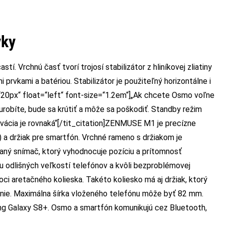
vky
í. Vrchnú časť tvorí trojosí stabilizátor z hliníkovej zliatiny
rvkami a batériou. Stabilizátor je použiteľný horizontálne i
=“20px“ float=“left“ font-size=“1.2em“]„Ak chcete Osmo voľne
eurobíte, bude sa krútiť a môže sa poškodiť. Standby režim
ivácia je rovnaká“[/tit_citation]ZENMUSE M1 je precízne
) a držiak pre smartfón. Vrchné rameno s držiakom je
aný snímač, ktorý vyhodnocuje pozíciu a prítomnosť
 odlišných veľkostí telefónov a kvôli bezproblémovej
oci aretačného kolieska. Takéto koliesko má aj držiak, ktorý
enie. Maximálna šírka vloženého telefónu môže byť 82 mm.
g Galaxy S8+. Osmo a smartfón komunikujú cez Bluetooth,