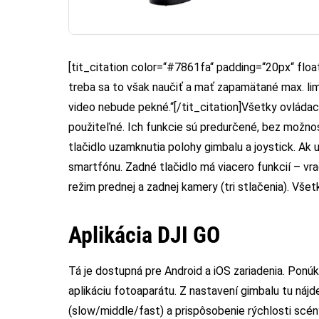
[tit_citation color=“#7861fa“ padding=“20px“ floa
treba sa to však naučiť a mať zapamätané max. lim
video nebude pekné.“[/tit_citation]Všetky ovládac
použiteľné. Ich funkcie sú predurčené, bez možnos
tlačidlo uzamknutia polohy gimbalu a joystick. A
smartfónu. Zadné tlačidlo má viacero funkcií – vr
režim prednej a zadnej kamery (tri stlačenia). Všet
Aplikácia DJI GO
Tá je dostupná pre Android a iOS zariadenia. Ponú
aplikáciu fotoaparátu. Z nastavení gimbalu tu nájd
(slow/middle/fast) a prispôsobenie rýchlosti scén