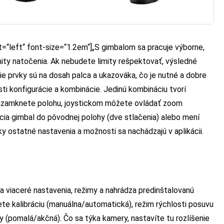
t=“left“ font-size=“1.2em“]„S gimbalom sa pracuje výborne,
ity natočenia. Ak nebudete limity rešpektovať, výsledné
ie prvky sú na dosah palca a ukazováka, čo je nutné a dobre
ti konfigurácie a kombinácie. Jedinú kombináciu tvorí
k uzamknete polohu, joystickom môžete ovládať zoom
acia gimbal do pôvodnej polohy (dve stlačenia) alebo mení
ky ostatné nastavenia a možnosti sa nachádzajú v aplikácii.
ka viaceré nastavenia, režimy a nahrádza predinštalovanú
ete kalibráciu (manuálna/automatická), režim rýchlosti posuvu
y (pomalá/akčná). Čo sa týka kamery, nastavíte tu rozlíšenie