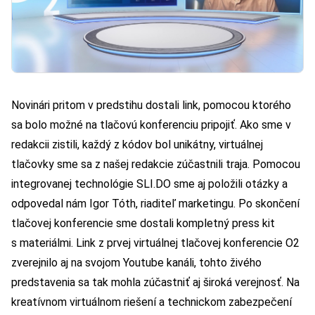
Novinári pritom v predstihu dostali link, pomocou ktorého
sa bolo možné na tlačovú konferenciu pripojiť. Ako sme v
redakcii zistili, každý z kódov bol unikátny, virtuálnej
tlačovky sme sa z našej redakcie zúčastnili traja. Pomocou
integrovanej technológie SLI.DO sme aj položili otázky a
odpovedal nám Igor Tóth, riaditeľ marketingu. Po skončení
tlačovej konferencie sme dostali kompletný press kit
s materiálmi. Link z prvej virtuálnej tlačovej konferencie O2
zverejnilo aj na svojom Youtube kanáli, tohto živého
predstavenia sa tak mohla zúčastniť aj široká verejnosť. Na
kreatívnom virtuálnom riešení a technickom zabezpečení