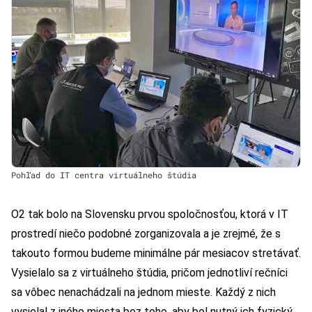
Pohľad do IT centra virtuálneho štúdia
O2 tak bolo na Slovensku prvou spoločnosťou, ktorá v IT
prostredí niečo podobné zorganizovala a je zrejmé, že s
takouto formou budeme minimálne pár mesiacov stretávať.
Vysielalo sa z virtuálneho štúdia, pričom jednotliví rečníci
sa vôbec nenachádzali na jednom mieste. Každý z nich
vysielal z iného miesta bez toho, aby bol nutný ich fyzický