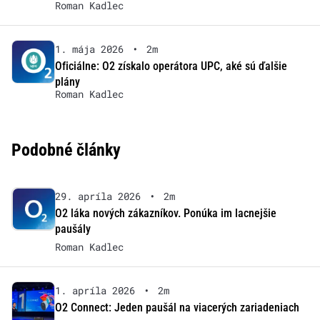
Roman Kadlec
1. mája 2026
•
2m
Oficiálne: O2 získalo operátora UPC, aké sú ďalšie
plány
Roman Kadlec
Podobné články
29. apríla 2026
•
2m
O2 láka nových zákazníkov. Ponúka im lacnejšie
paušály
Roman Kadlec
1. apríla 2026
•
2m
O2 Connect: Jeden paušál na viacerých zariadeniach