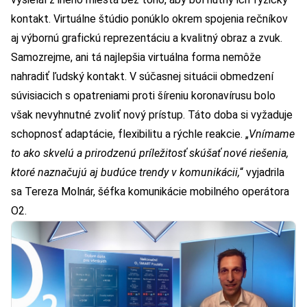
kontakt. Virtuálne štúdio ponúklo okrem spojenia rečníkov
aj výbornú grafickú reprezentáciu a kvalitný obraz a zvuk.
Samozrejme, ani tá najlepšia virtuálna forma nemôže
nahradiť ľudský kontakt. V súčasnej situácii obmedzení
súvisiacich s opatreniami proti šíreniu koronavírusu bolo
však nevyhnutné zvoliť nový prístup. Táto doba si vyžaduje
schopnosť adaptácie, flexibilitu a rýchle reakcie. „
Vnímame
to ako skvelú a prirodzenú príležitosť skúšať nové riešenia,
ktoré naznačujú aj budúce trendy v komunikácii,
“ vyjadrila
sa Tereza Molnár, šéfka komunikácie mobilného operátora
O2.