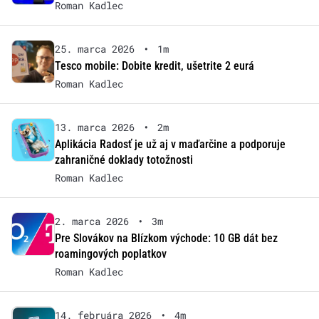
Roman Kadlec
25. marca 2026
•
1m
Tesco mobile: Dobite kredit, ušetrite 2 eurá
Roman Kadlec
13. marca 2026
•
2m
Aplikácia Radosť je už aj v maďarčine a podporuje
zahraničné doklady totožnosti
Roman Kadlec
2. marca 2026
•
3m
Pre Slovákov na Blízkom východe: 10 GB dát bez
roamingových poplatkov
Roman Kadlec
14. februára 2026
•
4m