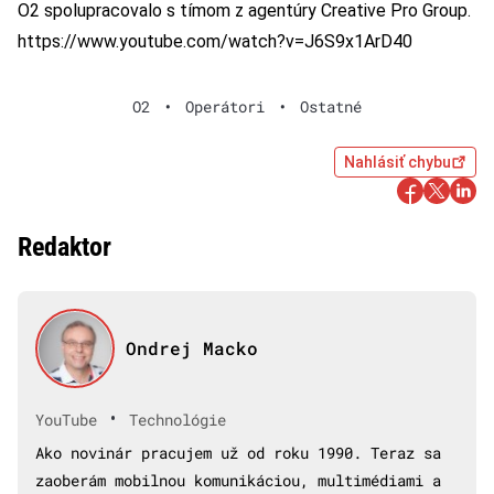
O2 spolupracovalo s tímom z agentúry Creative Pro Group.
https://www.youtube.com/watch?v=J6S9x1ArD40
O2
•
Operátori
•
Ostatné
Nahlásiť chybu
Redaktor
Ondrej Macko
•
YouTube
Technológie
Ako novinár pracujem už od roku 1990. Teraz sa
zaoberám mobilnou komunikáciou, multimédiami a