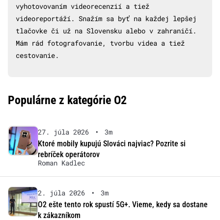
vyhotovovaním videorecenzií a tiež
videoreportáží. Snažím sa byť na každej lepšej
tlačovke či už na Slovensku alebo v zahraničí.
Mám rád fotografovanie, tvorbu videa a tiež
cestovanie.
Populárne z kategórie O2
27. júla 2026
•
3m
Ktoré mobily kupujú Slováci najviac? Pozrite si
rebríček operátorov
Roman Kadlec
2. júla 2026
•
3m
O2 ešte tento rok spustí 5G+. Vieme, kedy sa dostane
k zákazníkom