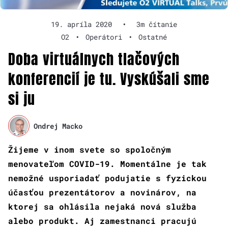
19. apríla 2020
•
3m čítanie
O2
•
Operátori
•
Ostatné
Doba virtuálnych tlačových
konferencií je tu. Vyskúšali sme
si ju
Ondrej Macko
Žijeme v inom svete so spoločným
menovateľom COVID-19. Momentálne je tak
nemožné usporiadať podujatie s fyzickou
účasťou prezentátorov a novinárov, na
ktorej sa ohlásila nejaká nová služba
alebo produkt. Aj zamestnanci pracujú