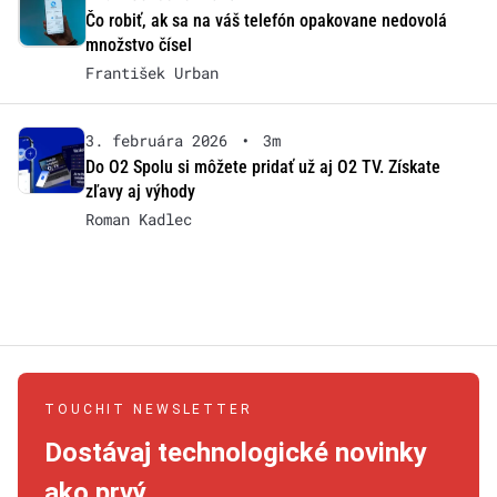
Čo robiť, ak sa na váš telefón opakovane nedovolá
množstvo čísel
František Urban
3. februára 2026
•
3m
Do O2 Spolu si môžete pridať už aj O2 TV. Získate
zľavy aj výhody
Roman Kadlec
TOUCHIT NEWSLETTER
Dostávaj technologické novinky
ako prvý.