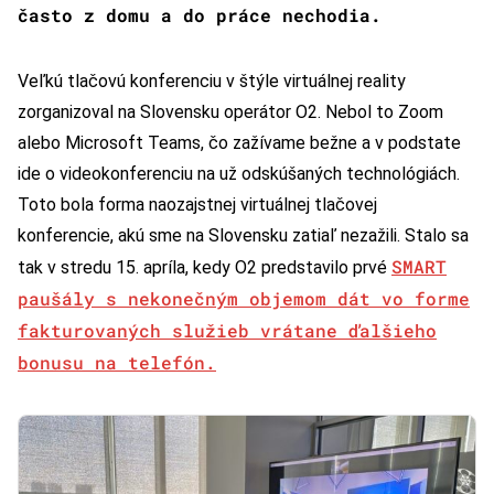
často z domu a do práce nechodia.
Veľkú tlačovú konferenciu v štýle virtuálnej reality
zorganizoval na Slovensku operátor O2. Nebol to Zoom
alebo Microsoft Teams, čo zažívame bežne a v podstate
ide o videokonferenciu na už odskúšaných technológiách.
Toto bola forma naozajstnej virtuálnej tlačovej
konferencie, akú sme na Slovensku zatiaľ nezažili. Stalo sa
SMART
tak v stredu 15. apríla, kedy O2 predstavilo prvé
paušály s nekonečným objemom dát vo forme
fakturovaných služieb vrátane ďalšieho
bonusu na telefón.