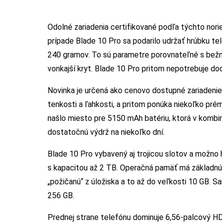
Odolné zariadenia certifikované podľa týchto nori
prípade Blade 10 Pro sa podarilo udržať hrúbku te
240 gramov. To sú parametre porovnateľné s bežn
vonkajší kryt. Blade 10 Pro pritom nepotrebuje d
Novinka je určená ako cenovo dostupné zariadenie 
tenkosti a ľahkosti, a pritom ponúka niekoľko prém
našlo miesto pre 5150 mAh batériu, ktorá v komb
dostatočnú výdrž na niekoľko dní.
Blade 10 Pro vybavený aj trojicou slotov a možno 
s kapacitou až 2 TB. Operačná pamäť má základnú 
„požičanú“ z úložiska a to až do veľkosti 10 GB.
256 GB.
Prednej strane telefónu dominuje 6,56-palcový HD