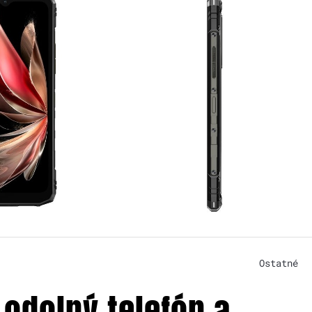
Ostatné
odolný telefón a