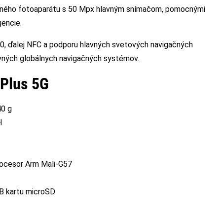
lavného fotoaparátu s 50 Mpx hlavným snímačom, pomocnými
gencie.
5.0, ďalej NFC a podporu hlavných svetových navigačných
avných globálnych navigačných systémov.
 Plus 5G
40 g
H
rocesor Arm Mali-G57
TB kartu microSD