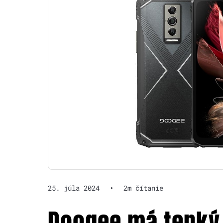
25. júla 2024
•
2m čítanie
Doogee má tenký 