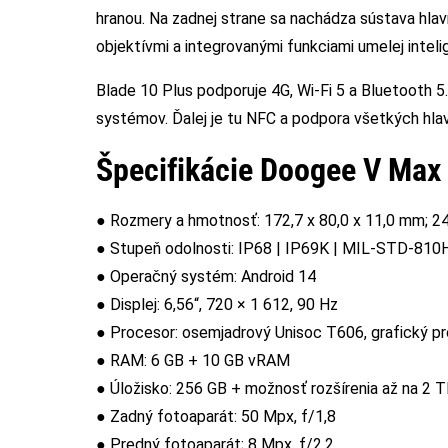
hranou. Na zadnej strane sa nachádza sústava h
objektívmi a integrovanými funkciami umelej inteli
Blade 10 Plus podporuje 4G, Wi-Fi 5 a Bluetooth 
systémov. Ďalej je tu NFC a podpora všetkých hl
Špecifikácie Doogee V Max
● Rozmery a hmotnosť: 172,7 x 80,0 x 11,0 mm; 2
● Stupeň odolnosti: IP68 | IP69K | MIL-STD-810
● Operačný systém: Android 14
● Displej: 6,56“, 720 × 1 612, 90 Hz
● Procesor: osemjadrový Unisoc T606, grafický p
● RAM: 6 GB + 10 GB vRAM
● Úložisko: 256 GB + možnosť rozšírenia až na 2 
● Zadný fotoaparát: 50 Mpx, f/1,8
● Predný fotoaparát; 8 Mpx, f/2,2