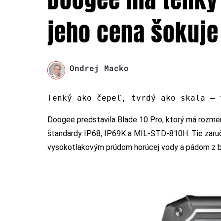
jeho cena šokuje
Ondrej Macko
Tenký ako čepeľ, tvrdý ako skala – 
Doogee predstavila Blade 10 Pro, ktorý má rozme
štandardy IP68, IP69K a MIL-STD-810H. Tie zaruč
vysokotlakovým prúdom horúcej vody a pádom z bež