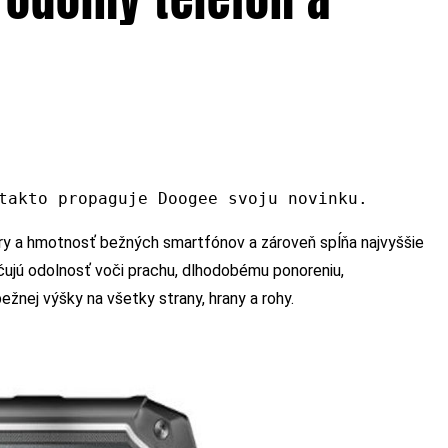
takto propaguje Doogee svoju novinku.
ry a hmotnosť bežných smartfónov a zároveň spĺňa najvyššie
ujú odolnosť voči prachu, dlhodobému ponoreniu,
nej výšky na všetky strany, hrany a rohy.