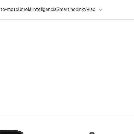
uto-moto
Umelá inteligencia
Smart hodinky
Viac
HLO BY VÁS ZAUJÍMAŤ
lačové správy
24. júla 2026
•
4m
ADÁVANIA
Analýza: Každé trid
elektrické
Zadajte frázu pre vyhľadanie
Ondrej Macko