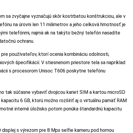
em sa zvyčajne vyznačujú skôr kostrbatou konštrukciou, ale v
lefónu na úrovni len 11 milimetrov a jeho celková hmotnosť je
ými telefónmi, najmä ak na takýto bežný telefón nasadíte
odatočnú ochranu.
pre používateľov, ktorí ocenia kombináciu odolnosti,
iových špecifikácií. V stiesnenom priestore tela sa napríklad
inácii s procesorom Unisoc T606 poskytne telefónu
ho tak súčasne vybaviť dvojicou kariet SIM a kartou microSD
kapacitu 6 GB, ktorú možno rozšíriť aj o virtuálnu pamäť RAM
 Samotné interné úložisko potom ponúka štandardnú kapacitu
 displej s výrezom pre 8 Mpx selfie kameru pod hornou