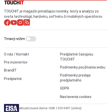
TOUCHIT je magazín prinášajúci novinky, testy a analýzy zo
sveta technológií, hardvéru, softvéru či mobilných operátorov.
Tmavý režim
O nás / Kontakt
Predplatné časopisu
TOUCHIT
Pre inzerentov
Podmienky používania webu
BrandIT
Podmienky predaja
Predplatné
predplatného
GDPR
Nastavenia cookies
aktualizované denne: ISSN 1339-9497 (online)