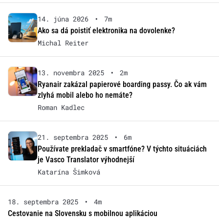
14. júna 2026
•
7m
Ako sa dá poistiť elektronika na dovolenke?
Michal Reiter
13. novembra 2025
•
2m
Ryanair zakázal papierové boarding passy. Čo ak vám
zlyhá mobil alebo ho nemáte?
Roman Kadlec
21. septembra 2025
•
6m
Používate prekladač v smartfóne? V týchto situáciách
je Vasco Translator výhodnejší
Katarína Šimková
18. septembra 2025
•
4m
Cestovanie na Slovensku s mobilnou aplikáciou