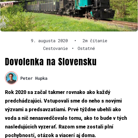
9. augusta 2020
•
2m čítanie
Cestovanie
•
Ostatné
Dovolenka na Slovensku
Peter Hupka
Rok 2020 sa začal takmer rovnako ako každý
predchádzajúci. Vstupovali sme do neho s novými
výzvami a predsavzatiami. Prvé týždne ubehli ako
voda a nič nenasvedčovalo tomu, ako to bude v tých
nasledujúcich vyzerať. Razom sme zostali plní
pochybností, otázok a viacerí aj doma.