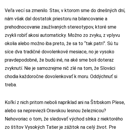
Veľa vecí sa zmenilo. Stav, v ktorom sme do dnešných dní,
nám však dal dostatok priestoru na bilancovanie a
prehodnocovanie zaužívaných stereotypov, ktoré sme
zvykli robiť akosi automaticky. Možno zo zvyku, z vplyvu
okolia alebo možno iba preto, že sa to “tak patrí”. Sú tu
síce dva tradičné dovolenkové mesiace, no je vysoko
pravdepodobné, že budú iné, na aké sme boli doteraz
zvyknutí. Nie je samozrejme nič zlé na tom, že Slováci
chodia každoročne dovolenkovať k moru. Oddýchnuť si
treba.
Koľkí z nich pritom neboli napríklad ani na Štrbskom Plese,
alebo sa nepreviezli Oravskou lesnou železnicou?
Nehovoriac o tom, že sledovať východ slnka z niektorého
zo štítov Vysokých Tatier je zážitok na celý život. Pre