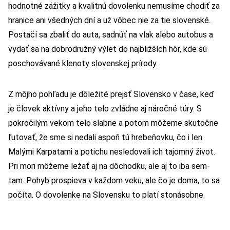
hodnotné zážitky a kvalitnú dovolenku nemusíme chodiť za
hranice ani všedných dní a už vôbec nie za tie slovenské.
Postačí sa zbaliť do auta, sadnúť na vlak alebo autobus a
vydať sa na dobrodružný výlet do najbližších hôr, kde sú
poschovávané klenoty slovenskej prírody.
Z môjho pohľadu je dôležité prejsť Slovensko v čase, keď
je človek aktívny a jeho telo zvládne aj náročné túry. S
pokročilým vekom telo slabne a potom môžeme skutočne
ľutovať, že sme si nedali aspoň tú hrebeňovku, čo i len
Malými Karpatami a potichu nesledovali ich tajomný život.
Pri mori môžeme ležať aj na dôchodku, ale aj to iba sem-
tam. Pohyb prospieva v každom veku, ale čo je doma, to sa
počíta. O dovolenke na Slovensku to platí stonásobne.