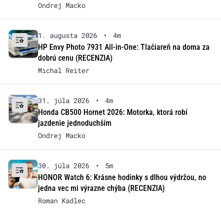
Ondrej Macko
1. augusta 2026
•
4m
HP Envy Photo 7931 All-in-One: Tlačiareň na doma za
dobrú cenu (RECENZIA)
Michal Reiter
31. júla 2026
•
4m
Honda CB500 Hornet 2026: Motorka, ktorá robí
jazdenie jednoduchším
Ondrej Macko
30. júla 2026
•
5m
HONOR Watch 6: Krásne hodinky s dlhou výdržou, no
jedna vec mi výrazne chýba (RECENZIA)
Roman Kadlec