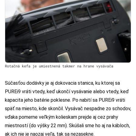
Rotačná kefa je umiestnená takmer na hrane vysávača
Súčasťou dodávky je aj dokovacia stanica, ku ktorej sa
PUREi9 vráti vtedy, keď ukončí vysávanie alebo vtedy, keď
kapacita jeho batérie poklesne. Po nabití sa PUREi9 vráti
späť na miesto, kde skončil. Vysávač nespadne zo schodov,
vďaka pomerne veľkým kolieskam prejde aj cez prahy
miestností (do výšky 22 mm). Skúšali sme ho aj na kábloch,
ak ich nie je naozaj veľa, tak sa nezasekne.