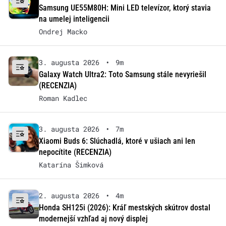
Samsung UE55M80H: Mini LED televízor, ktorý stavia
na umelej inteligencii
Ondrej Macko
3. augusta 2026
•
9m
Galaxy Watch Ultra2: Toto Samsung stále nevyriešil
(RECENZIA)
Roman Kadlec
3. augusta 2026
•
7m
Xiaomi Buds 6: Slúchadlá, ktoré v ušiach ani len
nepocítite (RECENZIA)
Katarína Šimková
2. augusta 2026
•
4m
Honda SH125i (2026): Kráľ mestských skútrov dostal
modernejší vzhľad aj nový displej