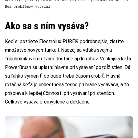
Bez problémov vydržal
Ako sa s ním vysáva?
Keď si pozriete Electrolux PUREi9 podrobnejšie, zistíte
množstvo nových funkcií. Naozaj sa vďaka svojmu
trojuholníkovému tvaru dostane aj do rohov. Vonkajšia kefa
PowerBrush sa uplatní hlavne pri vysávaní pozdĺž stien. Dá
sa ľahko vymeniť, čo bude treba časom urobiť. Hlavná
rotačná kefa je umiestnená tesne pri hrane vysávača, a to
prispieva k lepšej účinnosti pri vysávaní pri stenách.
Celkovo vysáva premyslene a dôkladne.