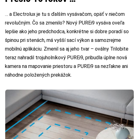
… a Electrolux je tu s ďalším vysávačom, opäť v niečom
revolučným. Čo sa zmenilo? Nový PUREi9 vysáva oveľa
lepšie ako jeho predchodca, konkrétne si dobre poradí so
špinou pri stenách, má vyšší sací výkon a samozrejme
mobilnú aplikáciu. Zmenil sa aj jeho tvar – oválny Trilobite
teraz nahradil trojuholníkový PUREi9, pribudla úplne nová
kamera na mapovanie priestoru a PUREi9 sa nezľakne ani
náhodne položených prekážok.