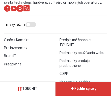
sveta technológií, hardvéru, softvéru či mobilných operátorov.
Tmavý režim
O nás / Kontakt
Predplatné časopisu
TOUCHIT
Pre inzerentov
Podmienky používania webu
BrandIT
Podmienky predaja
Predplatné
predplatného
GDPR
Nastavenia cookies
TOUCHIT
Rýchle správy
aktualizované denne: ISSN 1339-9497 (online)
a ISSN 1339-939X (tlačené vydanie)
Copyright © 2026 touchIT, s.r.o., Bratislava.
O
technické SEO
sa nám stará
TechSEO Vitals
.