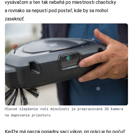
vysávačom a ten tak nebehá po miestnosti chaoticky
a rovnako sa nepustí pod posteľ, kde by sa mohol
zaseknúť.
Hlavné zlepšenie voči minulosti je prepracovaná 3D kamera
na mapovanie priestoru
Keďže má naozaj poriadny sací výkon, pri práci je ho počuť.