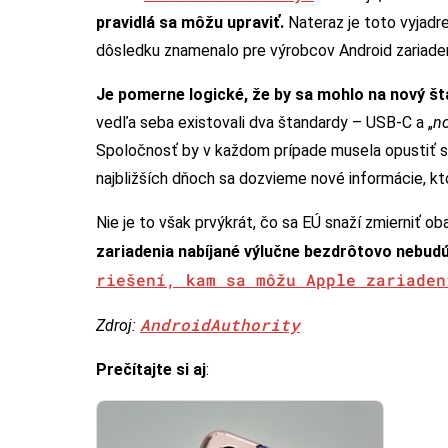
pravidlá sa môžu upraviť.
Nateraz je toto vyjad
dôsledku znamenalo pre výrobcov Android zariade
Je pomerne logické, že by sa mohlo na nový š
vedľa seba existovali dva štandardy – USB-C a „
no
Spoločnosť by v každom prípade musela opustiť svoj
najbližších dňoch sa dozvieme nové informácie, k
Nie je to však prvýkrát, čo sa EÚ snaží zmierniť o
zariadenia nabíjané výlučne bezdrôtovo nebud
riešení, kam sa môžu Apple zariade
AndroidAuthority
Zdroj:
Prečítajte si aj
: