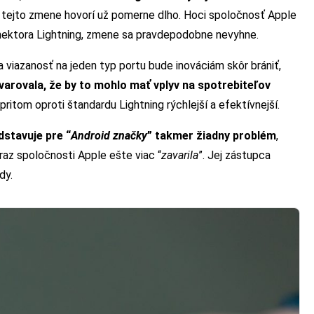
 tejto zmene hovorí už pomerne dlho. Hoci spoločnosť Apple
onektora Lightning, zmene sa pravdepodobne nevyhne.
 a viazanosť na jeden typ portu bude inováciám skôr brániť,
arovala, že by to mohlo mať vplyv na spotrebiteľov
pritom oproti štandardu Lightning rýchlejší a efektívnejší.
stavuje pre “
Android značky
” takmer žiadny problém
,
eraz spoločnosti Apple ešte viac “
zavarila
”. Jej zástupca
dy.