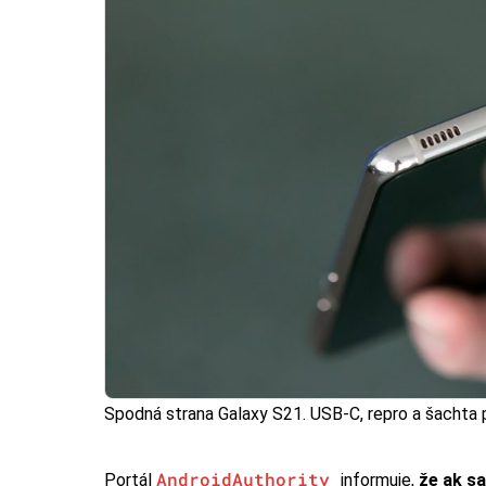
Spodná strana Galaxy S21. USB-C, repro a šachta
AndroidAuthority
Portál
informuje,
že ak sa