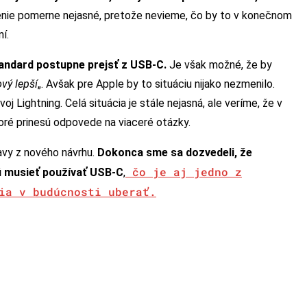
renie pomerne nejasné, pretože nevieme, čo by to v konečnom
ní.
tandard
postupne
prejsť
z USB-C.
Je však možné, že by
vý lepší
„. Avšak pre Apple by to situáciu nijako nezmenilo.
 Lightning. Celá situácia je stále nejasná, ale veríme, že v
toré prinesú odpovede na viaceré otázky.
bavy z nového návrhu.
Dokonca sme sa dozvedeli, že
čo je aj jedno z
ú musieť používať USB-C
,
nia
v budúcnosti uberať.