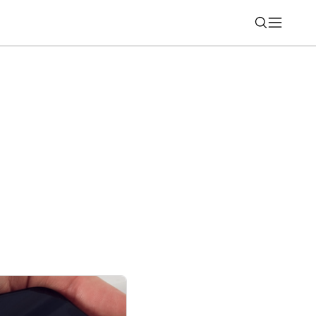
Nájsť
etrite pri návšteve kaviarní, reštaurácií a