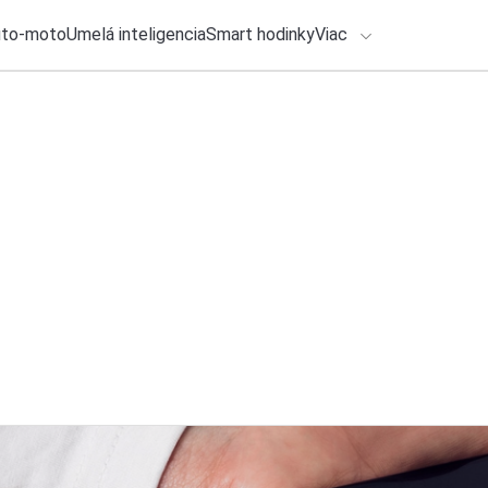
uto-moto
Umelá inteligencia
Smart hodinky
Viac
HLO BY VÁS ZAUJÍMAŤ
lačové správy
29. júla 2026
•
3m
ADÁVANIA
Tip na aplikáciu: Uš
barov s TasteTown
Zadajte frázu pre vyhľadanie
Katarína Šimková