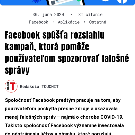
30. júna 2020
•
3m čítanie
Facebook
•
Aplikácie
•
Ostatné
Facebook spúšťa rozsiahlu
kampaň, ktorá pomôže
používateľom spozorovať falošné
správy
Redakcia TOUCHIT
Spoločnosť Facebook predtým pracuje na tom, aby
používateľom poskytla presné zdroje a ukazovala
menej falošných správ – najmä o chorobe COVID-19.
Takisto
spoločnosť Facebook významne investovala
do odstránenia účtov a obsahu, ktoré porušujú