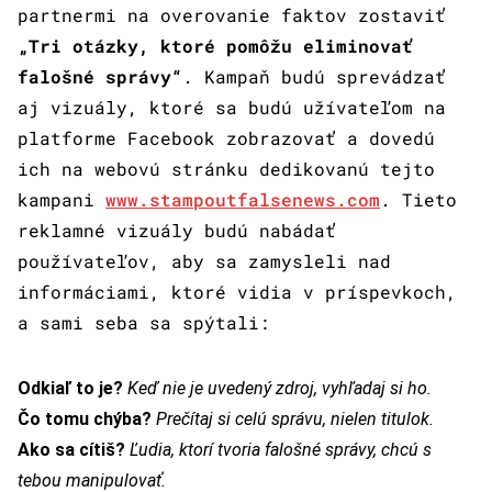
partnermi na overovanie faktov zostaviť
„Tri otázky, ktoré pomôžu eliminovať
falošné správy“
. Kampaň budú sprevádzať
aj vizuály, ktoré sa budú užívateľom na
platforme Facebook zobrazovať a dovedú
ich na webovú stránku dedikovanú tejto
kampani
www.stampoutfalsenews.com
. Tieto
reklamné vizuály budú nabádať
používateľov, aby sa zamysleli nad
informáciami, ktoré vidia v príspevkoch,
a sami seba sa spýtali:
Odkiaľ to je?
Keď nie je uvedený zdroj, vyhľadaj si ho.
Čo tomu chýba?
Prečítaj si celú správu, nielen titulok.
Ako sa cítiš?
Ľudia, ktorí tvoria falošné správy, chcú s
tebou manipulovať.