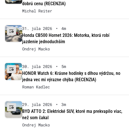
dobrú cenu (RECENZIA)
Michal Reiter
31. júla 2026
•
4m
Honda CB500 Hornet 2026: Motorka, ktorá robí
jazdenie jednoduchším
Ondrej Macko
30. júla 2026
•
5m
HONOR Watch 6: Krásne hodinky s dlhou výdržou, no
jedna vec mi výrazne chýba (RECENZIA)
Roman Kadlec
29. júla 2026
•
3m
BYD ATTO 2: Elektrické SUV, ktoré ma prekvapilo viac,
než som čakal
Ondrej Macko