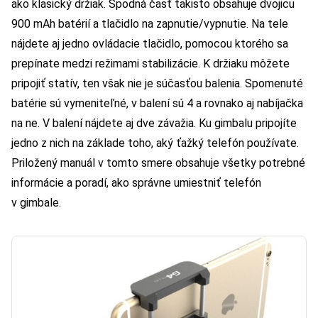
ako klasický držiak. Spodná časť takisto obsahuje dvojicu
900 mAh batérií a tlačidlo na zapnutie/vypnutie. Na tele
nájdete aj jedno ovládacie tlačidlo, pomocou ktorého sa
prepínate medzi režimami stabilizácie. K držiaku môžete
pripojiť statív, ten však nie je súčasťou balenia. Spomenuté
batérie sú vymeniteľné, v balení sú 4 a rovnako aj nabíjačka
na ne. V balení nájdete aj dve závažia. Ku gimbalu pripojíte
jedno z nich na základe toho, aký ťažký telefón používate.
Priložený manuál v tomto smere obsahuje všetky potrebné
informácie a poradí, ako správne umiestniť telefón
v gimbale.