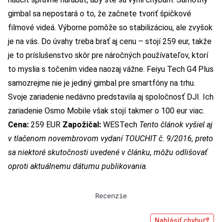
gimbal sa nepostará o to, že začnete tvoriť špičkové
filmové videá. Výborne pomôže so stabilizáciou, ale zvyšok
je na vás. Do úvahy treba brať aj cenu – stojí 259 eur, takže
je to príslušenstvo skôr pre náročných používateľov, ktorí
to myslia s točením videa naozaj vážne. Feiyu Tech G4 Plus
samozrejme nie je jediný gimbal pre smartfóny na trhu.
Svoje zariadenie nedávno predstavila aj spoločnosť DJI. Ich
zariadenie Osmo Mobile však stojí takmer o 100 eur viac.
Cena:
259 EUR
Zapožičal:
WESTech
Tento článok vyšiel aj
v tlačenom novembrovom vydaní TOUCHIT č. 9/2016, preto
sa niektoré skutočnosti uvedené v článku, môžu odlišovať
oproti aktuálnemu dátumu publikovania.
Recenzie
Nahlásiť chybu