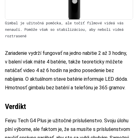
Gimbal je užitočná pomôcka, ale točiť filmové videá vás
nenaučí. Pomôže však so stabilizáciou, aby neboli videá
roztrasené
Zariadenie vydrží fungovať na jedno nabitie 2 až 3 hodiny,
v balení však máte 4 batérie, takže teoreticky môžete
natáčať video 4 až 6 hodín na jedno posedenie bez
nabíjania. O aktuálnom stave batérie informuje LED dióda.
Hmotnosť gimbalu bez batérií a telefónu je 365 gramov.
Verdikt
Feiyu Tech G4 Plus je užitočné príslušenstvo. Svoju úlohu
plní výborne, ale faktom je, že sa musíte s príslušenstvom
naučiť správne narábať, aby ste sa vyhli chybám. Samotný