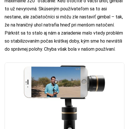
maximálne 320° otáčanie. Keď otočíte o väčší uhol, gimbal
to už nevyrovná. Skúseným používateľom sa to asi
nestane, ale začiatočníci si môžu zle nastaviť gimbal – tak,
že na hraničný uhol natrafia hneď pri menšom natočení.
Párkrát sa to stalo aj nám a zariadenie malo vtedy problém
so stabilizovaním počas krátkej doby, kým sme ho nevrátili
do správnej polohy. Chyba však bola v našom používaní.