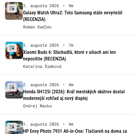
3. augusta 2026
•
9m
Galaxy Watch Ultra2: Toto Samsung stále nevyriešil
(RECENZIA)
Roman Kadlec
3. augusta 2026
•
7m
Xiaomi Buds 6: Slúchadlá, ktoré v ušiach ani len
nepocítite (RECENZIA)
Katarína Šimková
2. augusta 2026
•
4m
Honda SH125i (2026): Kráľ mestských skútrov dostal
modernejší vzhľad aj nový displej
Ondrej Macko
1. augusta 2026
•
4m
HP Envy Photo 7931 All-in-One: Tlačiareň na doma za