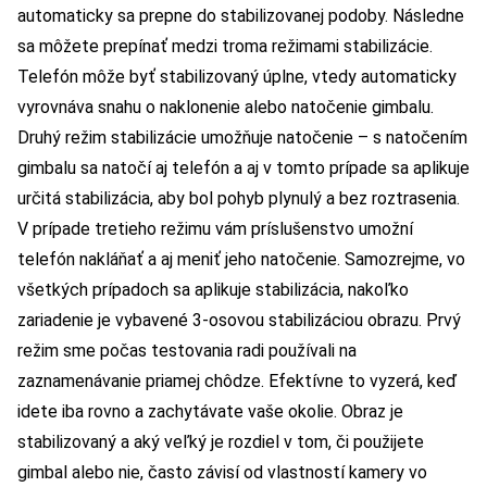
automaticky sa prepne do stabilizovanej podoby. Následne
sa môžete prepínať medzi troma režimami stabilizácie.
Telefón môže byť stabilizovaný úplne, vtedy automaticky
vyrovnáva snahu o naklonenie alebo natočenie gimbalu.
Druhý režim stabilizácie umožňuje natočenie – s natočením
gimbalu sa natočí aj telefón a aj v tomto prípade sa aplikuje
určitá stabilizácia, aby bol pohyb plynulý a bez roztrasenia.
V prípade tretieho režimu vám príslušenstvo umožní
telefón nakláňať a aj meniť jeho natočenie. Samozrejme, vo
všetkých prípadoch sa aplikuje stabilizácia, nakoľko
zariadenie je vybavené 3-osovou stabilizáciou obrazu. Prvý
režim sme počas testovania radi používali na
zaznamenávanie priamej chôdze. Efektívne to vyzerá, keď
idete iba rovno a zachytávate vaše okolie. Obraz je
stabilizovaný a aký veľký je rozdiel v tom, či použijete
gimbal alebo nie, často závisí od vlastností kamery vo