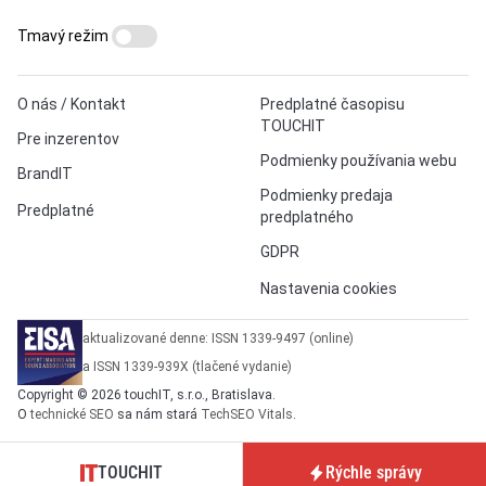
Tmavý režim
O nás / Kontakt
Predplatné časopisu
TOUCHIT
Pre inzerentov
Podmienky používania webu
BrandIT
Podmienky predaja
Predplatné
predplatného
GDPR
Nastavenia cookies
aktualizované denne: ISSN 1339-9497 (online)
a ISSN 1339-939X (tlačené vydanie)
Copyright © 2026 touchIT, s.r.o., Bratislava.
O
technické SEO
sa nám stará
TechSEO Vitals
.
TOUCHIT
Rýchle správy