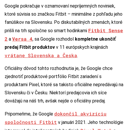
Google pokračuje v oznamovaní nepríjemných noviniek,
ktoré súvisia so značkou Fitbit – minimálne z pohľadu jeho
fanúšikov na Slovensku. Po diskutabilných zmenách, ktoré
Fitbit Sense
prišli na trh spoločne so smart hodinkami
2
Versa 4
a
, sa Google rozhodol
kompletne ukončiť
predaj Fitbit produktov
v 11 európskych krajinách
vrátane Slovenska a Česka
.
Oficiálny dôvod tohto rozhodnutia je, že Google chce
zjednotiť produktové portfólio Fitbit zariadení s
produktami Pixel, ktoré sa takisto oficiálne nepredávajú na
Slovensku či v Česku. Niektorí predajcovia ich síce
dovážajú na náš trh, avšak nejde o oficiálny predaj.
dokončil akvizíciu
Pripomeňme, že Google
spoločnosti Fitbit
v januári 2021. Jeho technológie