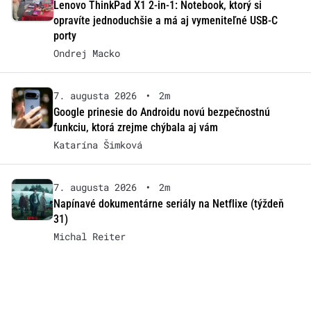
Lenovo ThinkPad X1 2-in-1: Notebook, ktorý si
opravíte jednoduchšie a má aj vymeniteľné USB-C
porty
Ondrej Macko
7. augusta 2026
•
2m
Google prinesie do Androidu novú bezpečnostnú
funkciu, ktorá zrejme chýbala aj vám
Katarína Šimková
7. augusta 2026
•
2m
Napínavé dokumentárne seriály na Netflixe (týždeň
31)
Michal Reiter