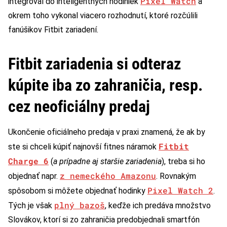
Pixel Watch
integroval do inteligentných hodiniek
a
okrem toho vykonal viacero rozhodnutí, ktoré rozčúlili
fanúšikov Fitbit zariadení.
Fitbit zariadenia si odteraz
kúpite iba zo zahraničia, resp.
cez neoficiálny predaj
Ukončenie oficiálneho predaja v praxi znamená, že ak by
Fitbit
ste si chceli kúpiť najnovší fitnes náramok
Charge 6
(
a prípadne aj staršie zariadenia
), treba si ho
z nemeckého Amazonu
objednať napr.
. Rovnakým
Pixel Watch 2
spôsobom si môžete objednať hodinky
.
plný bazoš
Tých je však
, keďže ich predáva množstvo
Slovákov, ktorí si zo zahraničia predobjednali smartfón