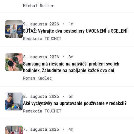
Michal Reiter
9. augusta 2026
•
1m
SÚŤAŽ: Vyhrajte dva bestsellery UVOĽNENÍ a SCELENÍ
Redakcia TOUCHIT
8. augusta 2026
•
3m
Samsung má riešenie na najväčší problém svojich
hodiniek. Zabudnite na nabíjanie každé dva dni
Roman Kadlec
8. augusta 2026
•
5m
Aké vychytávky na upratovanie používame v redakcii?
Redakcia TOUCHIT
7. augusta 2026
•
4m